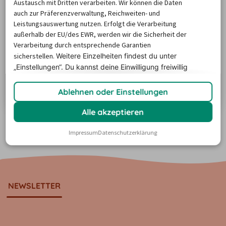
Austausch mit Dritten verarbeiten. Wir können die Daten
auch zur Präferenzverwaltung, Reichweiten- und
Leistungsauswertung nutzen. Erfolgt die Verarbeitung
außerhalb der EU/des EWR, werden wir die Sicherheit der
Rundreise in Bordeaux und Umgebung
Verarbeitung durch entsprechende Garantien
sicherstellen.
Weitere Einzelheiten findest du unter
Frankreich ist für Gourmets und Weinliebhaber als
„Einstellungen“. Du
kannst deine Einwilligung freiwillig
Urlaubsland das Nonplusultra. Doch man würde der
erteilen und jederzeit
widerrufen.
„Grande Nation“ keineswegs gerecht, würde man sie
Ablehnen oder Einstellungen
nur auf Weine und Spezialitäten reduzieren.
Zum Artikel
Insbesondere Bordeaux und seine Umgebung sind dank
Alle akzeptieren
ihrer zahlreichen Sehenswürdigkeiten auch dann eine
Mehr anzeigen
Reise wert, wenn man nichts für den roten Rebsaft
Impressum
Datenschutzerklärung
übrig hat. Erleben Sie Frankreich mit seinem…
NEWSLETTER