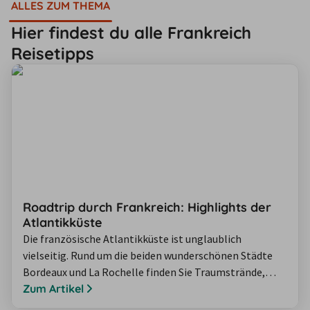
ALLES ZUM THEMA
Hier findest du alle Frankreich
Reisetipps
Roadtrip durch Frankreich: Highlights der
Atlantikküste
Die französische Atlantikküste ist unglaublich
vielseitig. Rund um die beiden wunderschönen Städte
Bordeaux und La Rochelle finden Sie Traumstrände,
großartiges Essen und leckersten Wein. Unsere
Zum Artikel
Rundreise ist perfekt für Strand- und Naturliebhaber,