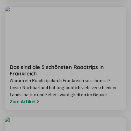
die Frankreich mit allen Sinnen erleben und genießen
wollen. Kommen Sie mit auf einen unvergesslichen
Roadtrip durch Frankreich!
Das sind die 5 schönsten Roadtrips in
Frankreich
Warum ein Roadtrip durch Frankreich so schön ist?
Unser Nachbarland hat unglaublich viele verschiedene
Landschaften und Sehenswürdigkeiten im Gepäck.
Außerdem muss man sich nicht einmal in den Flieger
Zum Artikel
setzen, sondern kann direkt von Deutschland aus in den
Urlaub starten. Wir zeigen Ihnen die fünf schönsten
Roadtrips durch Frankreich – von der rauen Küste am
Atlantik bis hin zur sonnigen Côte…