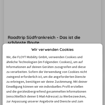
Roadtrip Südfrankreich - Das ist die
schönste Route
Blühende Lavendelfelder, tiefblaues Mittelmeer und
Wir verwenden Cookies
bunte kleine Häuser: Ein Roadtrip durch Südfrankreich
Wir, die FLOYT Mobility GmbH, verwenden Cookies und
lässt so mache Urlaubsträume wahr werden. Unsere
ähnliche Technologien (im Folgenden: Cookies), um auf
Route führt Sie von Nizza entlang der Côte d’Azur durch
Zum Artikel
Informationen auf deinen Geräten zuzugreifen und diese
die Provence bis nach Toulouse. Planen Sie für den
zu verarbeiten. Sofern die Verwendung von Cookies nicht
Roadtrip mindestens zehn Tage ein, um jede Station
zwingend erforderlich ist, um die angeforderten Dienste
zu erbringen, benötigen wir deine Zustimmung. Mit deiner
richtig zu genießen.
Einwilligung können wir ein individuelles Profil erstellen
und die geräteübergreifend gesammelten Informationen
(einschließlich deiner E-Mail-Adresse) zu Werbezwecken,
zur Anpassung unserer Angebote und Dienste und zum