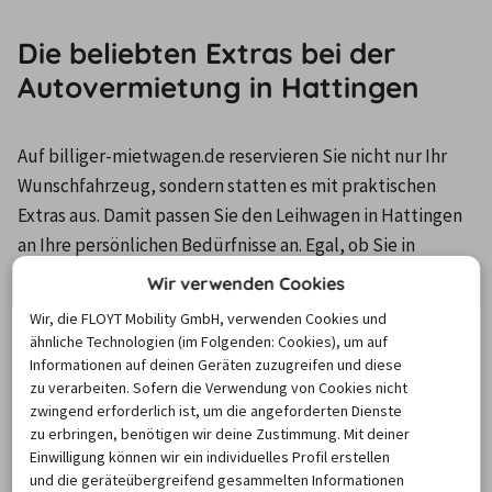
Die beliebten Extras bei der
Autovermietung in Hattingen
Auf billiger-mietwagen.de reservieren Sie nicht nur Ihr 
Wunschfahrzeug, sondern statten es mit praktischen 
Extras aus. Damit passen Sie den Leihwagen in Hattingen 
an Ihre persönlichen Bedürfnisse an. Egal, ob Sie in 
Hattingen bleiben oder umliegende Städte im 
Wir verwenden Cookies
Ruhrgebiet oder weiter weg besuchen möchten: 
Wir, die FLOYT Mobility GmbH, verwenden Cookies und
Stressfrei gelangen Sie mit einem 
GPS 
ähnliche Technologien (im Folgenden: Cookies), um auf
Navigationssystem
 an jedes Ziel. Ganz bequem sind Sie in 
Informationen auf deinen Geräten zuzugreifen und diese
zu verarbeiten. Sofern die Verwendung von Cookies nicht
Hattingen mit dem Mietwagen unterwegs, wenn Sie sich 
zwingend erforderlich ist, um die angeforderten Dienste
hinter dem Steuer abwechseln. Dazu filtern Sie die 
zu erbringen, benötigen wir deine Zustimmung. Mit deiner
Ergebnisliste nach Angeboten, bei denen ein 
Einwilligung können wir ein individuelles Profil erstellen
Zusatzfahrer
 im Preis inkludiert ist. Wenn 
und die geräteübergreifend gesammelten Informationen