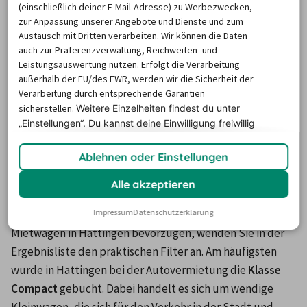
(einschließlich deiner E-Mail-Adresse) zu Werbezwecken,
Reiseteilnehmern unter zwölf Jahre alt sind und Sie eine 
zur Anpassung unserer Angebote und Dienste und zum
für das Alter geeignete Sicherung nicht mitnehmen 
Austausch mit Dritten verarbeiten. Wir können die Daten
möchten, buchen Sie einen 
Kindersitz oder eine 
auch zur Präferenzverwaltung, Reichweiten- und
Leistungsauswertung nutzen. Erfolgt die Verarbeitung
Babyschale
 dazu. Winterreifen und Schneeketten sind 
außerhalb der EU/des EWR, werden wir die Sicherheit der
ebenfalls beliebte Optionen.
Verarbeitung durch entsprechende Garantien
sicherstellen.
Weitere Einzelheiten findest du unter
„Einstellungen“. Du
kannst deine Einwilligung freiwillig
Welche Wagenklasse wird in
erteilen und jederzeit
widerrufen.
Hattingen bei Mietwagen gerne
Ablehnen oder Einstellungen
gebucht?
Alle akzeptieren
Impressum
Datenschutzerklärung
Wenn Sie eine bestimmte Warenkategorie bei Ihrem 
Mietwagen in Hattingen bevorzugen, wenden Sie in der 
Ergebnisliste den praktischen Filter an. Am häufigsten 
wurde in Hattingen bei der Autovermietung die
 Klasse 
Compact
 gebucht. Dabei handelt es sich um wendige 