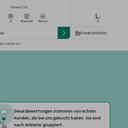
Citroen C5 X
Volvo S6
4
Manuell
Klima
5
4
Ma
fen
Friedrichshafen
 die Preise von der
e variieren.
Diese Bewertungen stammen von echten
Kunden, die bei uns gebucht haben. Sie sind
nach Anbieter gruppiert.