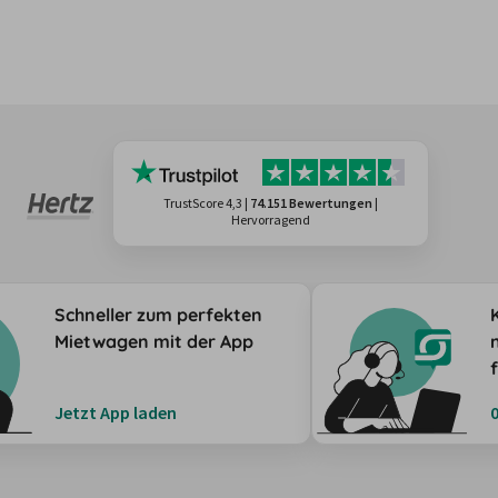
TrustScore 4,3
|
74.151 Bewertungen
|
Hervorragend
Schneller zum perfekten
Mietwagen mit der App
Jetzt App laden
0