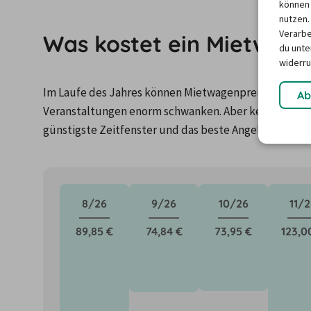
können 
nutzen.
Verarbe
Was kostet ein Mietwagen
du unter
widerru
Im Laufe des Jahres können Mietwagenpreise durch Fa
Ab
Veranstaltungen enorm schwanken. Aber keine Panik: 
günstigste Zeitfenster und das beste Angebot für de
8/26
9/26
10/26
11/2
89,85 €
74,84 €
73,95 €
123,0