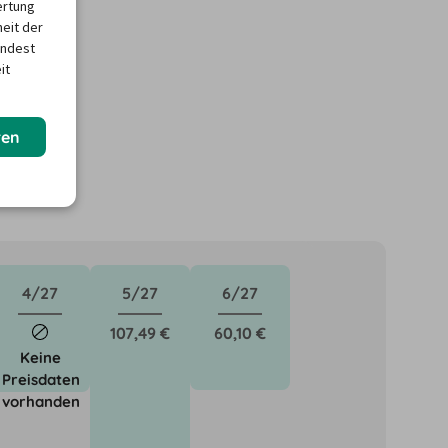
ertung
heit der
indest
it
ren
4/27
5/27
6/27
107,49 €
60,10 €
Keine
Preisdaten
vorhanden