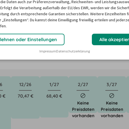
die Daten auch zur Präferenzverwaltung, Reichweiten- und Leistungsausw
 Erfolgt die Verarbeitung außerhalb der EU/des EWR, werden wir die Sicher
itung durch entsprechende Garantien sicherstellen. Weitere Einzelheiten f
 in Friedrichshafen ?
 „Einstellungen“. Du kannst deine Einwilligung freiwillig erteilen und jederze
fen.
ktoren wie saisonale Nachfrage, Feiertage oder lokale 
lehnen oder Einstellungen
Alle akzeptie
Unser Mietwagen-Preisbarometer hilft immer, das 
Impressum
Datenschutzerklärung
n Mietwagen zu finden - versprochen!
6
12/26
1/27
2/27
3/27
0 €
70,47 €
68,40 €
Keine
Keine
Preisdaten
Preisdaten
vorhanden
vorhanden