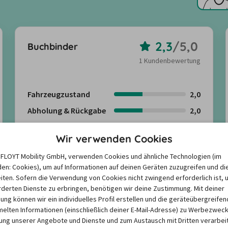
2,3
/
5,0
Buchbinder
1 Kundenbewertung
Fahrzeugzustand
2,0
Abholung & Rückgabe
2,0
Freundlichkeit
3,0
Wir verwenden Cookies
Angebote suchen
e FLOYT Mobility GmbH, verwenden Cookies und ähnliche Technologien (im
en: Cookies), um auf Informationen auf deinen Geräten zuzugreifen und di
iten. Sofern die Verwendung von Cookies nicht zwingend erforderlich ist, 
Kundenbewertungen anzeigen
derten Dienste zu erbringen, benötigen wir deine Zustimmung. Mit deiner
igung können wir ein individuelles Profil erstellen und die geräteübergreifen
lten Informationen (einschließlich deiner E-Mail-Adresse) zu Werbezweck
ng unserer Angebote und Dienste und zum Austausch mit Dritten verarbeit