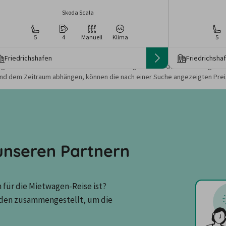
Skoda Scala
5
4
Manuell
Klima
5
Friedrichshafen
Friedrichsha
gebote und Preise basieren auf den Suchergebnissen der letzten Tage. Da
nd dem Zeitraum abhängen, können die nach einer Suche angezeigten Preis
nseren Partnern
für die Mietwagen-Reise ist? 
den zusammengestellt, um die 