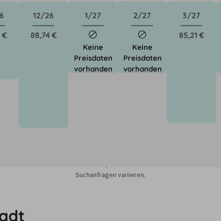
6
12/26
1/27
2/27
3/27
 €
88,74 €
85,21 €
Keine
Keine
Preisdaten
Preisdaten
vorhanden
vorhanden
sieren auf dem Minimum Median-Suchpreis für die nächsten 12 Monate und k
Suchanfragen variieren.
adt