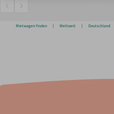
Mietwagen finden
Weltweit
Deutschland
Über 2 Mio. Kunden
Unsere Kunden empfehlen uns mit 438.108 Bewertungen
4,5
/
5