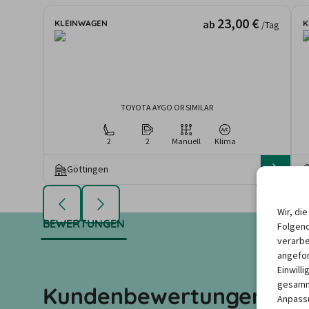
23,00 €
ab
KLEINWAGEN
K
/Tag
TOYOTA AYGO OR SIMILAR
2
2
Manuell
Klima
Göttingen
Die angezeigten An
Mietdauer u
Wir, di
BEWERTUNGEN
Folgend
verarbe
angefor
Einwill
gesamme
Kundenbewertungen zu u
Anpassu