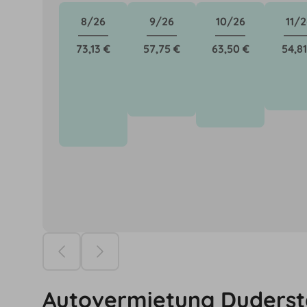
8/26
9/26
10/26
11/2
73,13 €
57,75 €
63,50 €
54,81
Die Preise ba
Autovermietung Duderst