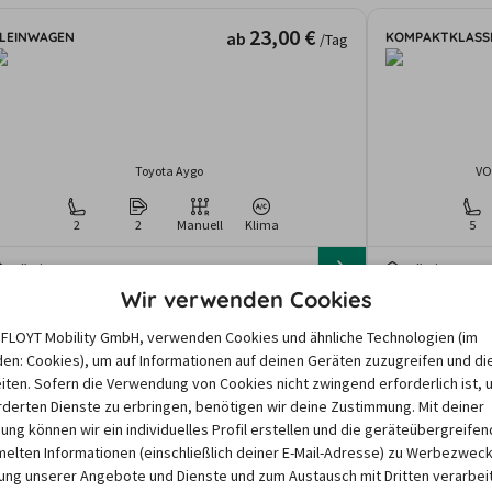
23,00 €
ab
LEINWAGEN
KOMPAKTKLASS
/Tag
Toyota Aygo
VO
2
2
Manuell
Klima
5
Göttingen
Göttingen
gebote und Preise basieren auf den Suchergebnissen der letzten Tage. Da
Wir verwenden Cookies
nd dem Zeitraum abhängen, können die nach einer Suche angezeigten Preis
e FLOYT Mobility GmbH, verwenden Cookies und ähnliche Technologien (im
en: Cookies), um auf Informationen auf deinen Geräten zuzugreifen und di
iten. Sofern die Verwendung von Cookies nicht zwingend erforderlich ist, 
derten Dienste zu erbringen, benötigen wir deine Zustimmung. Mit deiner
igung können wir ein individuelles Profil erstellen und die geräteübergreifen
lten Informationen (einschließlich deiner E-Mail-Adresse) zu Werbezweck
nseren Partnern
ng unserer Angebote und Dienste und zum Austausch mit Dritten verarbeit