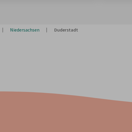
Niedersachsen
Duderstadt
Stornieren kostenlos
.
Bis 24 Stunden vor Mietbeginn stornierst du kostenlos.