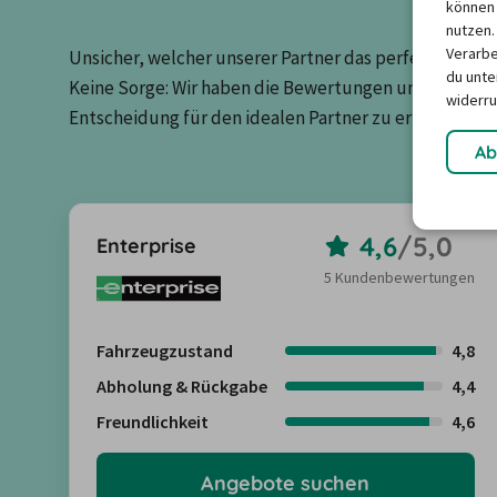
können 
nutzen.
Verarbe
Unsicher, welcher unserer Partner das perfekte Match 
du unter
Keine Sorge: Wir haben die Bewertungen unserer Kun
widerru
Entscheidung für den idealen Partner zu erleichtern.
Ab
4,6
/
5,0
Enterprise
5 Kundenbewertungen
Fahrzeugzustand
4,8
Abholung & Rückgabe
4,4
Freundlichkeit
4,6
Angebote suchen