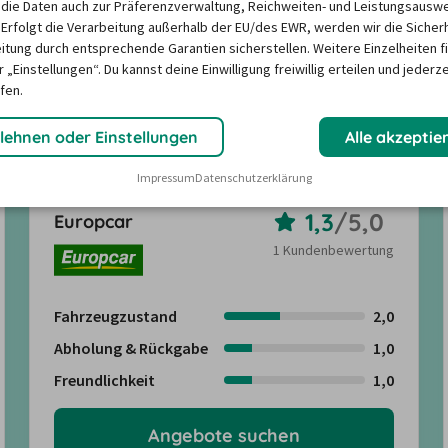
die Daten auch zur Präferenzverwaltung, Reichweiten- und Leistungsausw
 Erfolgt die Verarbeitung außerhalb der EU/des EWR, werden wir die Sicher
itung durch entsprechende Garantien sicherstellen. Weitere Einzelheiten f
für die Mietwagen-Reise ist? 
 „Einstellungen“. Du kannst deine Einwilligung freiwillig erteilen und jederze
den zusammengestellt, um die 
fen.
lehnen oder Einstellungen
Alle akzeptie
Impressum
Datenschutzerklärung
1,3
/
5,0
Europcar
1 Kundenbewertung
Fahrzeugzustand
2,0
Abholung & Rückgabe
1,0
Freundlichkeit
1,0
Angebote suchen