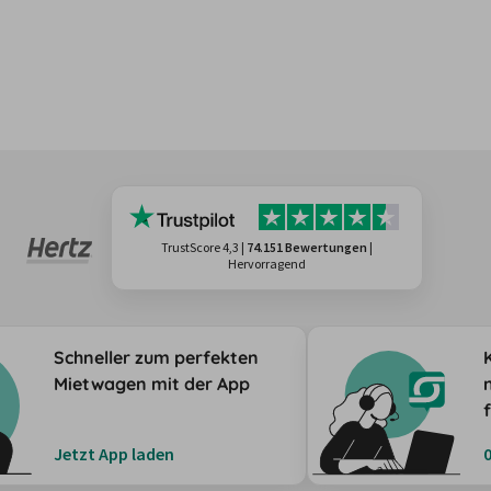
TrustScore 4,3
|
74.151 Bewertungen
|
Hervorragend
Schneller zum perfekten
Mietwagen mit der App
Jetzt App laden
0