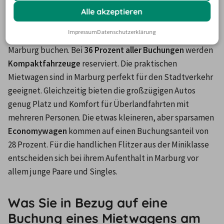
Alle akzeptieren
Unsere Kunden können sich für eine bestimmte 
Impressum
Datenschutzerklärung
Wagenklasse entscheiden, wenn sie ein Leihauto in 
Marburg buchen. Bei 
36 Prozent aller Buchungen
 werden 
Kompaktfahrzeuge 
reserviert. Die praktischen 
Mietwagen sind in Marburg perfekt für den Stadtverkehr 
geeignet. Gleichzeitig bieten die großzügigen Autos 
genug Platz und Komfort für Überlandfahrten mit 
mehreren Personen. Die etwas kleineren, aber sparsamen 
Economywagen 
kommen auf einen Buchungsanteil von 
28 Prozent. Für die handlichen Flitzer aus der Miniklasse 
entscheiden sich bei ihrem Aufenthalt in Marburg vor 
allem junge Paare und Singles.
Was Sie in Bezug auf eine
Buchung eines Mietwagens am