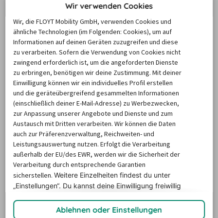
Wir verwenden Cookies
Zahlreiche Kunden, die ein 
Auto mieten und Marburg
sowie die Region auf eigene Faust entdecken wollen, 
Wir, die FLOYT Mobility GmbH, verwenden Cookies und
ähnliche Technologien (im Folgenden: Cookies), um auf
statten ihren Leihwagen mit Extras aus. Wenn auch Sie 
Informationen auf deinen Geräten zuzugreifen und diese
Zusatzausstattungen nutzen möchten, setzen Sie 
zu verarbeiten. Sofern die Verwendung von Cookies nicht
einfach beim Buchungsvorgang auf unserer Seite die 
zwingend erforderlich ist, um die angeforderten Dienste
Häkchen bei den entsprechenden Extras der Suchmaske. 
zu erbringen, benötigen wir deine Zustimmung. Mit deiner
Einwilligung können wir ein individuelles Profil erstellen
In Marburg werden Mietwagen häufig mit einer 
und die geräteübergreifend gesammelten Informationen
Automatikschaltung
 gebucht. Viele Mietwagenkunden 
(einschließlich deiner E-Mail-Adresse) zu Werbezwecken,
bevorzugen die deutlich entspanntere Art zu fahren. Eine 
zur Anpassung unserer Angebote und Dienste und zum
Austausch mit Dritten verarbeiten. Wir können die Daten
weitere Zusatzausstattung bei vielen Automieten in 
auch zur Präferenzverwaltung, Reichweiten- und
Marburg sind Kindersitze. Sie geben Familien das gute 
Leistungsauswertung nutzen. Erfolgt die Verarbeitung
Gefühl, dass der Nachwuchs bei allen Fahrten sicher und 
außerhalb der EU/des EWR, werden wir die Sicherheit der
komfortabel mitfährt.
Verarbeitung durch entsprechende Garantien
sicherstellen.
Weitere Einzelheiten findest du unter
„Einstellungen“. Du
kannst deine Einwilligung freiwillig
Welche Wagenklasse die meisten
erteilen und jederzeit
widerrufen.
Kunden in Marburg aussuchen
Ablehnen oder Einstellungen