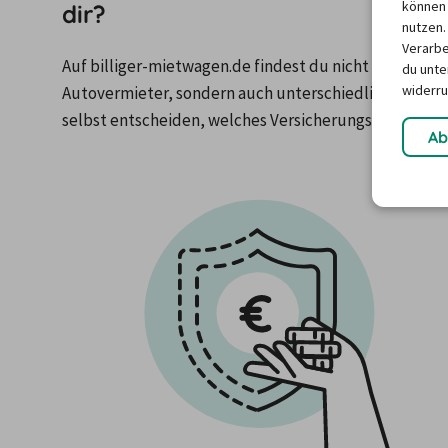
können 
dir?
nutzen.
Verarbe
Auf billiger-mietwagen.de findest du nicht nur eine 
du unter
widerru
Autovermieter, sondern auch unterschiedliche Option
Ab