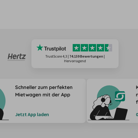
TrustScore 4,3
|
74.159 Bewertungen
|
Hervorragend
Schneller zum perfekten
Mietwagen mit der App
Jetzt App laden
0