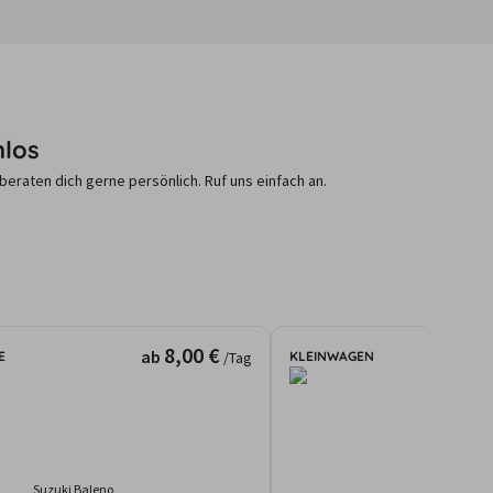
nlos
raten dich gerne persönlich. Ruf uns einfach an.
8,00 €
ab
E
KLEINWAGEN
/Tag
Suzuki Baleno
Skoda Citi