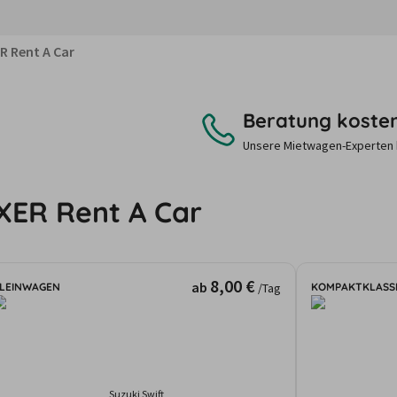
R Rent A Car
Beratung koste
Unsere Mietwagen-Experten be
XER Rent A Car
8,00 €
ab
LEINWAGEN
KOMPAKTKLASS
/Tag
Suzuki Swift