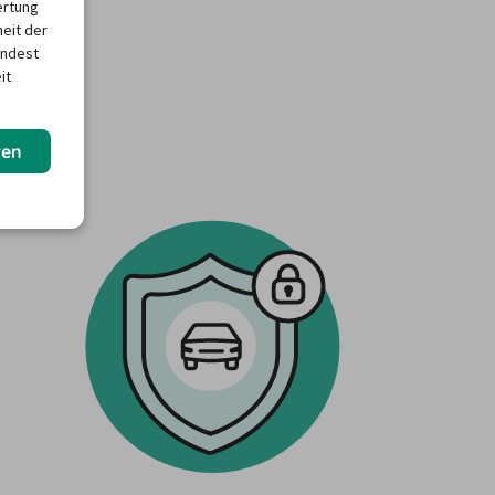
ertung
heit der
indest
it
ren