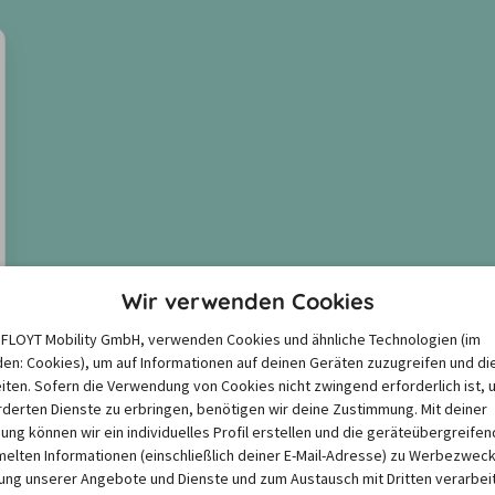
Wir verwenden Cookies
e FLOYT Mobility GmbH, verwenden Cookies und ähnliche Technologien (im
en: Cookies), um auf Informationen auf deinen Geräten zuzugreifen und di
 Jetzt fehlt noch die passen
iten. Sofern die Verwendung von Cookies nicht zwingend erforderlich ist, 
derten Dienste zu erbringen, benötigen wir deine Zustimmung. Mit deiner
igung können wir ein individuelles Profil erstellen und die geräteübergreifen
lten Informationen (einschließlich deiner E-Mail-Adresse) zu Werbezweck
he Mietwagen-Versicherung passt zu
ng unserer Angebote und Dienste und zum Austausch mit Dritten verarbeit