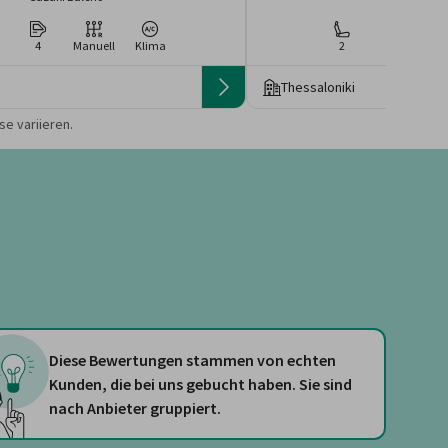
4
Manuell
Klima
2
4
Ma
Thessaloniki
 die Preise von der
e variieren.
Diese Bewertungen stammen von echten
Kunden, die bei uns gebucht haben. Sie sind
nach Anbieter gruppiert.