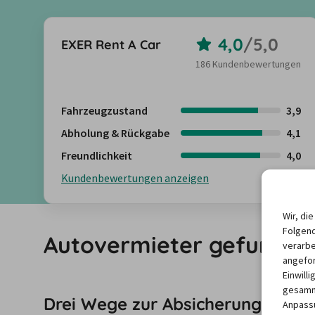
4,0
/
5,0
EXER Rent A Car
186 Kundenbewertungen
Fahrzeugzustand
3,9
Abholung & Rückgabe
4,1
Freundlichkeit
4,0
Kundenbewertungen anzeigen
Wir, di
Folgend
Autovermieter gefunden?
verarbe
angefor
Einwill
gesamme
Drei Wege zur Absicherung: Welc
Anpassu