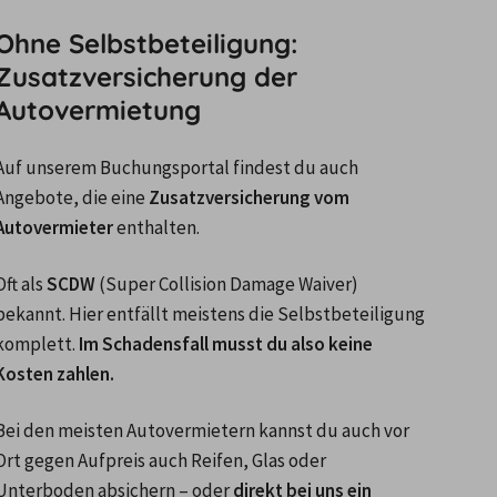
Ohne Selbstbeteiligung:
Zusatzversicherung der
Autovermietung
Auf unserem Buchungsportal findest du auch 
Angebote, die eine 
Zusatzversicherung vom 
Autovermieter
 enthalten.
Oft als
 SCDW 
(Super Collision Damage Waiver) 
bekannt. Hier entfällt meistens die Selbstbeteiligung 
komplett. 
Im Schadensfall musst du also keine 
Kosten zahlen.
Bei den meisten Autovermietern kannst du auch vor 
Ort gegen Aufpreis auch Reifen, Glas oder 
Unterboden absichern – oder 
direkt bei uns ein 