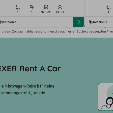
4
4
Manuell
Klima
5
Kefalonia
Kefalonia
gebote und Preise basieren auf den Suchergebnissen der letzten Tage. Da
nd dem Zeitraum abhängen, können die nach einer Suche angezeigten Preis
XER Rent A Car
ie Mietwagen-Reise ist? Keine 
usammengestellt, um die 