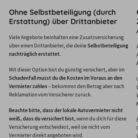
Ohne Selbstbeteiligung (durch
Erstattung) über Drittanbieter
Viele Angebote beinhalten eine Zusatzversicherung 
über einen Drittanbieter, die deine
 Selbstbeteiligung 
nachträglich erstattet.
 wird oft als 
Mit dieser Option bist du günstig versichert, aber im 
Schadenfall musst du die Kosten im Voraus an den 
Vermieter zahlen
 – bekommst den Betrag aber nach 
Reklamation vom Versicherer zurück. 
Beachte bitte, dass der lokale Autovermieter nicht 
weiß, dass du versichert bist
, wenn du dich für diese 
Versicherung entscheidest, weil sie nicht vom 
Vermieter direkt angeboten wird.