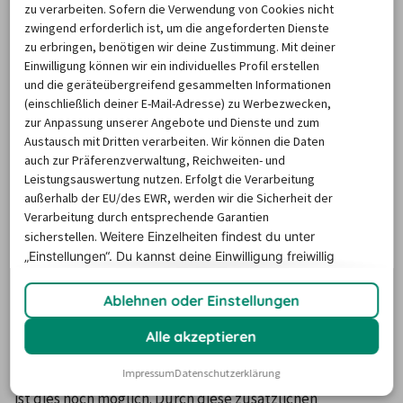
zu verarbeiten. Sofern die Verwendung von Cookies nicht
Avis Mannheim 
Turbinenstraße 
- Samstag: 8 – 12 
zwingend erforderlich ist, um die angeforderten Dienste
Käfertal
1-3
Uhr
zu erbringen, benötigen wir deine Zustimmung. Mit deiner
- Sonntag: 
Einwilligung können wir ein individuelles Profil erstellen
Geschlossen
und die geräteübergreifend gesammelten Informationen
(einschließlich deiner E-Mail-Adresse) zu Werbezwecken,
zur Anpassung unserer Angebote und Dienste und zum
Austausch mit Dritten verarbeiten. Wir können die Daten
auch zur Präferenzverwaltung, Reichweiten- und
Leistungsauswertung nutzen. Erfolgt die Verarbeitung
Nützliche Zusatzleistungen für
außerhalb der EU/des EWR, werden wir die Sicherheit der
mehr Fahrkomfort
Verarbeitung durch entsprechende Garantien
sicherstellen.
Weitere Einzelheiten findest du unter
„Einstellungen“. Du
kannst deine Einwilligung freiwillig
Bei der Autovermietung Avis in Mannheim sind bereits 
erteilen und jederzeit
widerrufen.
Ablehnen oder Einstellungen
zahlreiche Inklusiv-Leistungen in der Buchung enthalten. 
Außerdem können Sie aus einer breiten Auswahl an 
Alle akzeptieren
Zusatzleistungen wählen. Schon bei der Buchung können 
Sie Ihren Wunsch angeben, doch auch bei der Abholung 
Impressum
Datenschutzerklärung
ist dies noch möglich. Durch diese zusätzlichen 