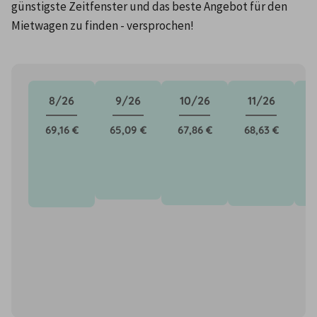
günstigste Zeitfenster und das beste Angebot für den 
Mietwagen zu finden - versprochen!
8/26
9/26
10/26
11/26
69,16 €
65,09 €
67,86 €
68,63 €
6