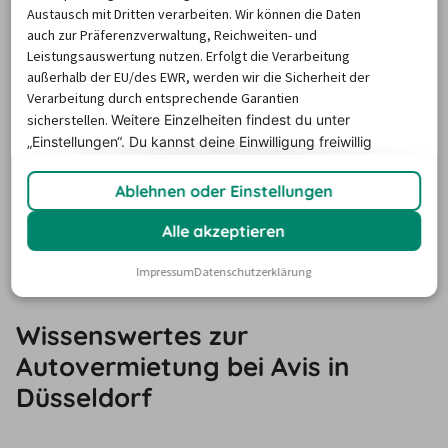
Austausch mit Dritten verarbeiten. Wir können die Daten
das Tanken für Sie übernimmt.
auch zur Präferenzverwaltung, Reichweiten- und
Im Notfall haben Sie stets Anspruch auf die Pannenhilfe 
Leistungsauswertung nutzen. Erfolgt die Verarbeitung
von Avis. Da diese aber keine selbstverschuldeten Pannen 
außerhalb der EU/des EWR, werden wir die Sicherheit der
Verarbeitung durch entsprechende Garantien
abdeckt, können Sie die Roadside Assistance Plus 
sicherstellen.
Weitere Einzelheiten findest du unter
buchen. Dieser optionale Schutz greift auch bei 
„Einstellungen“. Du
kannst deine Einwilligung freiwillig
selbstverschuldeten Missgeschicken, etwa bei einer 
erteilen und jederzeit
widerrufen.
leeren Batterie oder im Fahrzeug eingeschlossenen 
Ablehnen oder Einstellungen
Schlüsseln.
Alle akzeptieren
TIPPS
Impressum
Datenschutzerklärung
Wissenswertes zur
Autovermietung bei Avis in
Düsseldorf