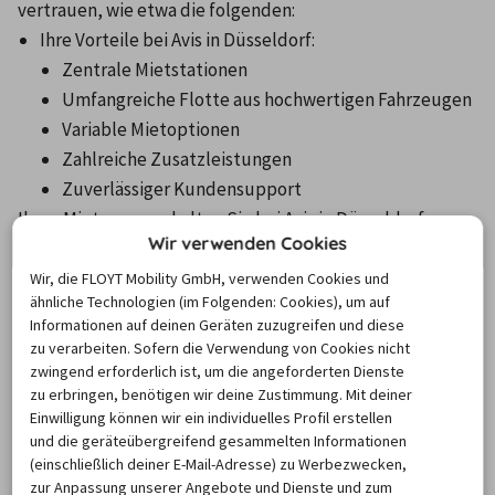
vertrauen, wie etwa die folgenden:
Ihre Vorteile bei Avis in Düsseldorf: 
Zentrale Mietstationen
Umfangreiche Flotte aus hochwertigen Fahrzeugen
Variable Mietoptionen
Zahlreiche Zusatzleistungen
Zuverlässiger Kundensupport
Ihren Mietwagen erhalten Sie bei Avis in Düsseldorf 
Wir verwenden Cookies
vollgetankt. Geben Sie Ihn in diesem Zustand zurück, 
entstehen keine weiteren Kosten für Sie. Dennoch 
Wir, die FLOYT Mobility GmbH, verwenden Cookies und
ähnliche Technologien (im Folgenden: Cookies), um auf
können Sie aus verschiedenen Tankoptionen wählen, 
Informationen auf deinen Geräten zuzugreifen und diese
sodass Sie den Wagen nicht selbst vor der Rückgabe 
zu verarbeiten. Sofern die Verwendung von Cookies nicht
betanken müssen. Hier bietet Ihnen Avis den Service, die 
zwingend erforderlich ist, um die angeforderten Dienste
zu erbringen, benötigen wir deine Zustimmung. Mit deiner
Tankfüllung bereits im Voraus zum ermäßigten Preis im 
Einwilligung können wir ein individuelles Profil erstellen
Vergleich zu regionalen Tankstellen zu kaufen. Die Option 
und die geräteübergreifend gesammelten Informationen
EZ Fuel bietet sich dagegen bei kurzen Strecken unter 
(einschließlich deiner E-Mail-Adresse) zu Werbezwecken,
120 Kilometern an, da Avis hier für einen Pauschalbetrag 
zur Anpassung unserer Angebote und Dienste und zum