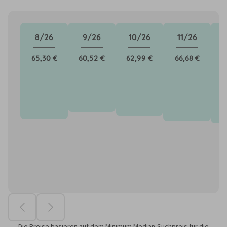
8/26
9/26
10/26
11/26
65,30 €
60,52 €
62,99 €
66,68 €
6
Die Preise basieren auf dem Minimum Median-Suchpreis für die