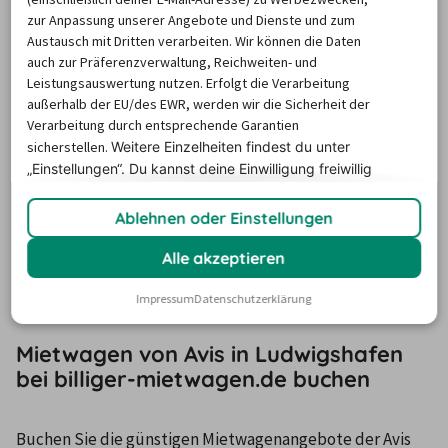
zur Anpassung unserer Angebote und Dienste und zum
Vielzahl an möglichen Zusatzoptionen an. Wenn Sie 
Austausch mit Dritten verarbeiten. Wir können die Daten
beispielsweise ein Navigationsgerät oder Kindersitze und 
auch zur Präferenzverwaltung, Reichweiten- und
Sitzerhöhungen für die Kleinen benötigen, finden Sie im 
Leistungsauswertung nutzen. Erfolgt die Verarbeitung
Angebot der erhältlichen Zusatzoptionen bei Avis in 
außerhalb der EU/des EWR, werden wir die Sicherheit der
Verarbeitung durch entsprechende Garantien
Ludwigshafen eine reichhaltige Auswahl. Einige 
sicherstellen.
Weitere Einzelheiten findest du unter
Fahrzeuge verfügen über ein integriertes 
„Einstellungen“. Du
kannst deine Einwilligung freiwillig
Navigationssystem, dazu zählen beispielsweise diverse 
erteilen und jederzeit
widerrufen.
Modelle der oberen Mittelklasse sowie der Oberklasse. 
Ablehnen oder Einstellungen
Auch die Vereinbarung der zusätzlichen Nutzung des 
Alle akzeptieren
Mietwagens durch Zweitfahrer ist bei Avis in 
Ludwigshafen möglich.
Impressum
Datenschutzerklärung
Mietwagen von Avis in Ludwigshafen
bei billiger-mietwagen.de buchen
Buchen Sie die günstigen Mietwagenangebote der Avis 