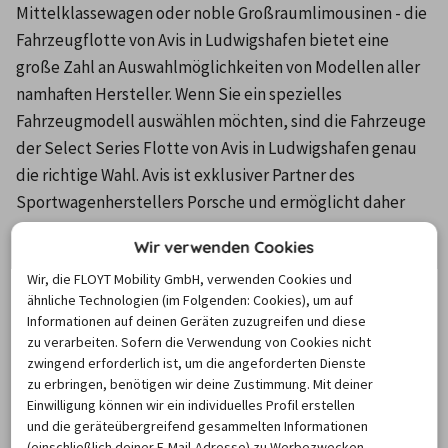
Mittelklassewagen oder noble Großraumlimousinen - die 
Fahrzeugflotte von Avis in Ludwigshafen bietet eine 
große Zahl an Auswahlmöglichkeiten von Modellen aller 
namhaften Hersteller. Wenn Sie ein spezielles 
Fahrzeugmodell auswählen möchten, sind die Fahrzeuge 
der Select Series Flotte von Avis in Ludwigshafen genau 
die richtige Wahl. Avis ist exklusiver Partner des 
Sportwagenherstellers Porsche und ermöglicht daher 
mit den einzigartigen Offerten der Prestige Flotte tolle 
Wir verwenden Cookies
Traumwagen zu günstigen Mietpreisen. Lassen Sie Ihre 
Wir, die FLOYT Mobility GmbH, verwenden Cookies und
Träume Wirklichkeit werden und sichern Sie sich bei Avis 
ähnliche Technologien (im Folgenden: Cookies), um auf
in Ludwigshafen beispielsweise mit einem Porsche 911 ein 
Informationen auf deinen Geräten zuzugreifen und diese
unglaubliches Fahrerlebnis. Auf Wunsch kann die Höhe 
zu verarbeiten. Sofern die Verwendung von Cookies nicht
der Selbstbeteiligung, die im Falle eines Schadens vom 
zwingend erforderlich ist, um die angeforderten Dienste
zu erbringen, benötigen wir deine Zustimmung. Mit deiner
Kunden zu tragen ist, bei Avis in Ludwigshafen mit 
Einwilligung können wir ein individuelles Profil erstellen
Einschluss der Option Super Cover auf 0 Euro reduziert 
und die geräteübergreifend gesammelten Informationen
werden. Die Station von Avis in Ludwigshafen bietet eine 
(einschließlich deiner E-Mail-Adresse) zu Werbezwecken,