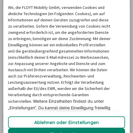
Autovermietung in Hannover
Wir, die FLOYT Mobility GmbH, verwenden Cookies und
ähnliche Technologien (im Folgenden: Cookies), um auf
Informationen auf deinen Geräten zuzugreifen und diese
zu verarbeiten. Sofern die Verwendung von Cookies nicht
Rund 345 Mietstationen stehen Kunden in ganz 
zwingend erforderlich ist, um die angeforderten Dienste
Deutschland zur Verfügung. Dieses flächendeckende 
zu erbringen, benötigen wir deine Zustimmung. Mit deiner
Netz ermöglicht Ihnen so die Nutzung von flexiblen 
Einwilligung können wir ein individuelles Profil erstellen
Einwegmieten, sodass Sie für die Fahrzeugrückgabe nicht 
und die geräteübergreifend gesammelten Informationen
(einschließlich deiner E-Mail-Adresse) zu Werbezwecken,
an Ihren Ausgangsort zurückkehren müssen. Sind Sie auf 
zur Anpassung unserer Angebote und Dienste und zum
der Suche nach einer Autovermietung von Avis in 
Austausch mit Dritten verarbeiten. Wir können die Daten
Hannover, bieten sich die folgenden Mietstationen an:
auch zur Präferenzverwaltung, Reichweiten- und
Leistungsauswertung nutzen. Erfolgt die Verarbeitung
außerhalb der EU/des EWR, werden wir die Sicherheit der
Station
Adresse
Öffungszeiten
Verarbeitung durch entsprechende Garantien
sicherstellen.
Weitere Einzelheiten findest du unter
- Montag – 
„Einstellungen“. Du
kannst deine Einwilligung freiwillig
Freitag: 7 – 23 Uhr
erteilen und jederzeit
widerrufen.
Avis 
Flughafenstraße 4, 
- Samstag: 8 – 22 
Ablehnen oder Einstellungen
Hannover 
30855 Langenhagen
Uhr
Flughafen