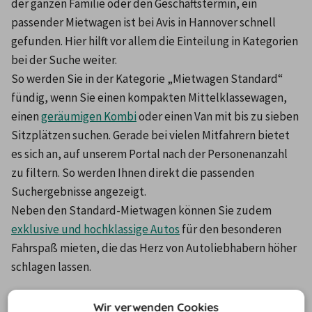
der ganzen Familie oder den Geschäftstermin, ein 
passender Mietwagen ist bei Avis in Hannover schnell 
gefunden. Hier hilft vor allem die Einteilung in Kategorien 
bei der Suche weiter.
So werden Sie in der Kategorie „Mietwagen Standard“ 
fündig, wenn Sie einen kompakten Mittelklassewagen, 
einen 
geräumigen Kombi
 oder einen Van mit bis zu sieben 
Sitzplätzen suchen. Gerade bei vielen Mitfahrern bietet 
es sich an, auf unserem Portal nach der Personenanzahl 
zu filtern. So werden Ihnen direkt die passenden 
Suchergebnisse angezeigt.
Neben den Standard-Mietwagen können Sie zudem 
exklusive und hochklassige Autos
 für den besonderen 
Fahrspaß mieten, die das Herz von Autoliebhabern höher 
schlagen lassen.
Standorte der Avis-
Wir verwenden Cookies