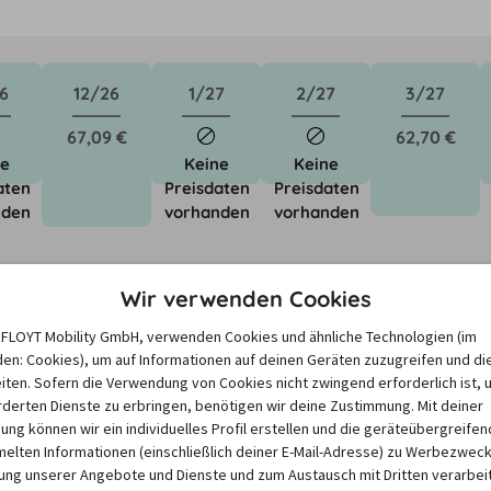
6
12/26
1/27
2/27
3/27
67,09 €
62,70 €
ne
Keine
Keine
aten
Preisdaten
Preisdaten
nden
vorhanden
vorhanden
Wir verwenden Cookies
e FLOYT Mobility GmbH, verwenden Cookies und ähnliche Technologien (im
en: Cookies), um auf Informationen auf deinen Geräten zuzugreifen und di
iten. Sofern die Verwendung von Cookies nicht zwingend erforderlich ist, 
derten Dienste zu erbringen, benötigen wir deine Zustimmung. Mit deiner
sieren auf dem Minimum Median-Suchpreis für die nächsten 12 Monate und k
igung können wir ein individuelles Profil erstellen und die geräteübergreifen
Suchanfragen variieren.
lten Informationen (einschließlich deiner E-Mail-Adresse) zu Werbezweck
ng unserer Angebote und Dienste und zum Austausch mit Dritten verarbeit