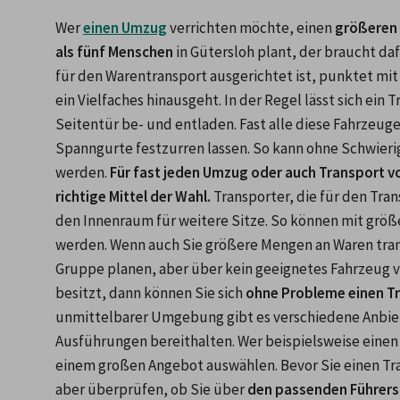
Wer 
einen Umzug
 verrichten möchte, einen 
größeren 
als fünf Menschen
 in Gütersloh plant, der braucht da
für den Warentransport ausgerichtet ist, punktet mi
ein Vielfaches hinausgeht. In der Regel lässt sich ei
Seitentür be- und entladen. Fast alle diese Fahrzeuge
Spanngurte festzurren lassen. So kann ohne Schwieri
werden. 
Für fast jeden Umzug oder auch Transport von
richtige Mittel der Wahl.
 Transporter, die für den Tra
den Innenraum für weitere Sitze. So können mit größ
werden. Wenn auch Sie größere Mengen an Waren transp
Gruppe planen, aber über kein geeignetes Fahrzeug 
besitzt, dann können Sie sich 
ohne Probleme einen Tr
unmittelbarer Umgebung gibt es verschiedene Anbiete
Ausführungen bereithalten. Wer beispielsweise einen 
einem großen Angebot auswählen. Bevor Sie einen Trans
aber überprüfen, ob Sie über 
den passenden Führers