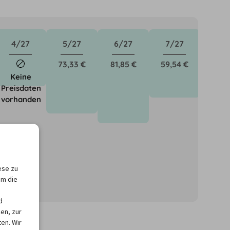
4/27
5/27
6/27
7/27
73,33 €
81,85 €
59,54 €
Keine
Preisdaten
vorhanden
ese zu
um die
önnen für neue
d
en, zur
en. Wir