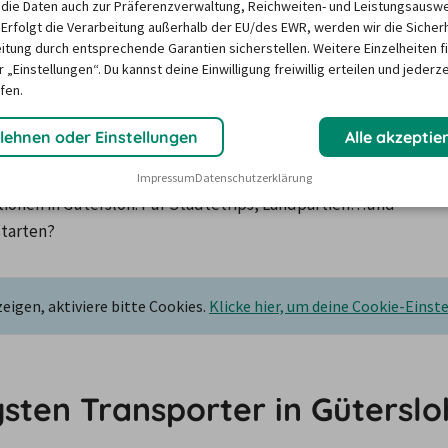
die Daten auch zur Präferenzverwaltung, Reichweiten- und Leistungsausw
 Erfolgt die Verarbeitung außerhalb der EU/des EWR, werden wir die Sicher
itung durch entsprechende Garantien sicherstellen. Weitere Einzelheiten f
 „Einstellungen“. Du kannst deine Einwilligung freiwillig erteilen und jederze
fen.
etwagen-Stationen in Gütersl
lehnen oder Einstellungen
Alle akzeptie
nft: Der billiger-mietwagen.de Abhol-Atlas zeigt alle 
Impressum
Datenschutzerklärung
nen in Gütersloh. Für Städtetrips, Landpartien…und 
starten?
igen, aktiviere bitte Cookies.
Klicke hier, um deine Cookie-Einst
sten Transporter in Güterslo