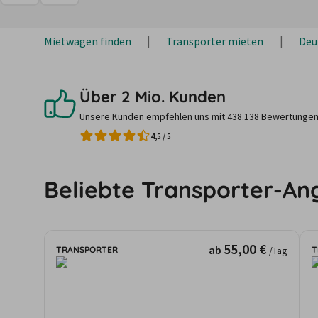
Mietwagen finden
Transporter mieten
Deu
Über 2 Mio. Kunden
Unsere Kunden empfehlen uns mit 438.138 Bewertungen
4,5
/
5
Beliebte Transporter-An
55,00 €
ab
TRANSPORTER
T
/Tag