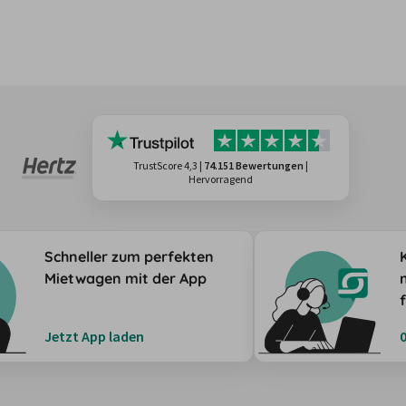
TrustScore 4,3
|
74.151 Bewertungen
|
Hervorragend
Schneller zum perfekten
Mietwagen mit der App
Jetzt App laden
0