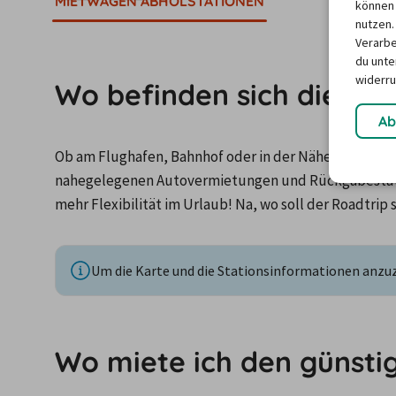
MIETWAGEN ABHOLSTATIONEN
können 
nutzen.
Verarbe
du unter
widerru
Wo befinden sich die Mi
Ab
Ob am Flughafen, Bahnhof oder in der Nähe der Unterku
nahegelegenen Autovermietungen und Rückgabestatio
mehr Flexibilität im Urlaub! Na, wo soll der Roadtrip 
Um die Karte und die Stationsinformationen anzuze
Wo miete ich den günstig