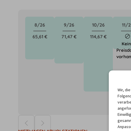
8/26
9/26
10/26
11/2
65,61 €
71,47 €
114,67 €
Kei
Preisd
vorha
Wir, di
Folgend
verarbe
angefor
Die Preise ba
Einwill
gesamme
Anpassu