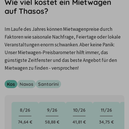
Wie viel kostet ein Mietwagen
auf Thasos?
Im Laufe des Jahres können Mietwagenpreise durch 
Faktoren wie saisonale Nachfrage, Feiertage oder lokale 
Veranstaltungen enorm schwanken. Aber keine Panik: 
Unser Mietwagen-Preisbarometer hilft immer, das 
günstigste Zeitfenster und das beste Angebot für den 
Mietwagen zu finden - versprochen!
Kos
Naxos
Santorini
8/26
9/26
10/26
11/26
74,64 €
58,88 €
41,81 €
34,75 €
3