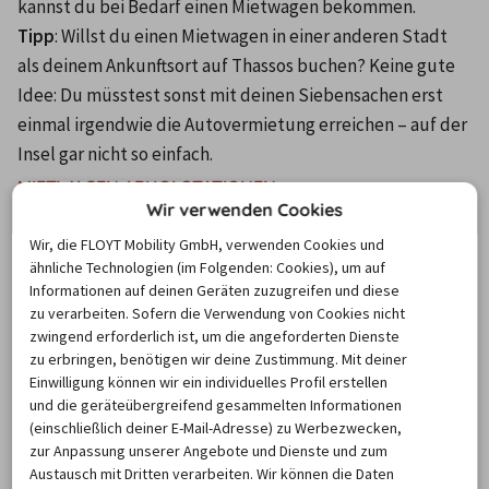
kannst du bei Bedarf einen Mietwagen bekommen.
Tipp
: Willst du einen Mietwagen in einer anderen Stadt 
als deinem Ankunftsort auf Thassos buchen? Keine gute 
Idee: Du müsstest sonst mit deinen Siebensachen erst 
einmal irgendwie die Autovermietung erreichen – auf der 
MIETWAGEN ABHOLSTATIONEN
Wir verwenden Cookies
Wir, die FLOYT Mobility GmbH, verwenden Cookies und
ähnliche Technologien (im Folgenden: Cookies), um auf
Wo befinden sich die Mietwagen-
Informationen auf deinen Geräten zuzugreifen und diese
zu verarbeiten. Sofern die Verwendung von Cookies nicht
Stationen auf Thasos?
zwingend erforderlich ist, um die angeforderten Dienste
zu erbringen, benötigen wir deine Zustimmung. Mit deiner
Einwilligung können wir ein individuelles Profil erstellen
Ob am Flughafen, Bahnhof oder in der Nähe der 
und die geräteübergreifend gesammelten Informationen
Unterkunft: Der billiger-mietwagen.de Abhol-Atlas zeigt 
(einschließlich deiner E-Mail-Adresse) zu Werbezwecken,
zur Anpassung unserer Angebote und Dienste und zum
alle nahegelegenen Autovermietungen und 
Austausch mit Dritten verarbeiten. Wir können die Daten
Rückgabestationen auf Thasos. Für Städtetrips, 