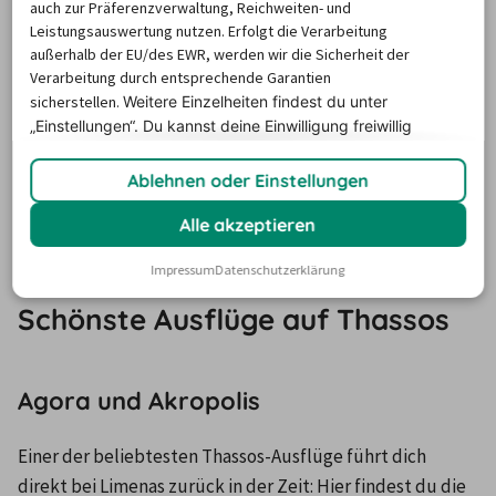
auch zur Präferenzverwaltung, Reichweiten- und
Landpartien…und mehr Flexibilität im Urlaub! Na, wo 
Leistungsauswertung nutzen. Erfolgt die Verarbeitung
soll der Roadtrip starten?
außerhalb der EU/des EWR, werden wir die Sicherheit der
Verarbeitung durch entsprechende Garantien
sicherstellen.
Weitere Einzelheiten findest du unter
„Einstellungen“. Du
kannst deine Einwilligung freiwillig
Um die Karte und die Stationsinformationen
erteilen und jederzeit
widerrufen.
anzuzeigen, aktiviere bitte Cookies.
Ablehnen oder Einstellungen
Klicke hier, um deine Cookie-Einstellungen zu
verwalten.
Alle akzeptieren
Impressum
Datenschutzerklärung
Schönste Ausflüge auf Thassos
Agora und Akropolis
Einer der beliebtesten Thassos-Ausflüge führt dich 
direkt bei Limenas zurück in der Zeit: Hier findest du die 