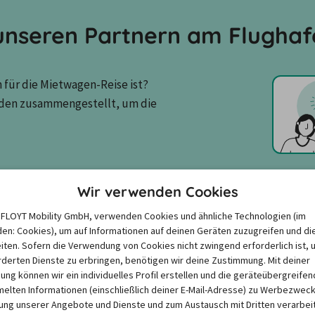
nseren Partnern am Flughaf
für die Mietwagen-Reise ist? 
den zusammengestellt, um die 
Wir verwenden Cookies
4,1
/
5,0
Europcar
e FLOYT Mobility GmbH, verwenden Cookies und ähnliche Technologien (im
22 Kundenbewertungen
en: Cookies), um auf Informationen auf deinen Geräten zuzugreifen und di
iten. Sofern die Verwendung von Cookies nicht zwingend erforderlich ist, 
derten Dienste zu erbringen, benötigen wir deine Zustimmung. Mit deiner
Fahrzeugzustand
4,1
igung können wir ein individuelles Profil erstellen und die geräteübergreifen
lten Informationen (einschließlich deiner E-Mail-Adresse) zu Werbezweck
Abholung & Rückgabe
4,1
ng unserer Angebote und Dienste und zum Austausch mit Dritten verarbeit