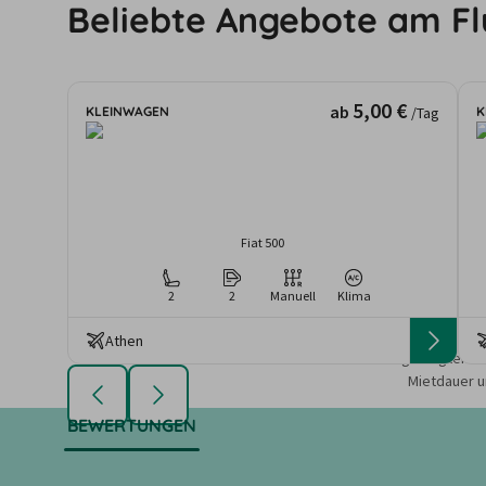
Beliebte Angebote am F
5,00 €
ab
KLEINWAGEN
K
/Tag
Fiat 500
2
2
Manuell
Klima
Athen
Die angezeigten An
Mietdauer u
BEWERTUNGEN