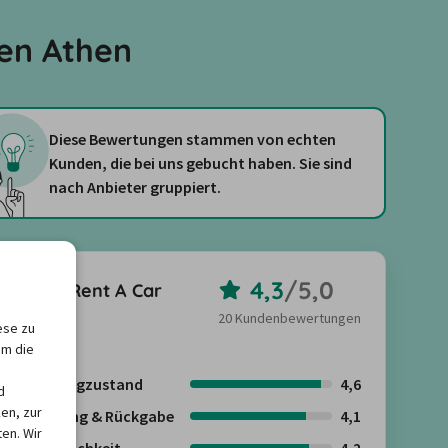
en Athen
Diese Bewertungen stammen von echten
Kunden, die bei uns gebucht haben. Sie sind
nach Anbieter gruppiert.
4,3
/
5,0
EXER Rent A Car
20 Kundenbewertungen
ese zu
um die
Fahrzeugzustand
4,6
d
en, zur
Abholung & Rückgabe
4,1
en. Wir