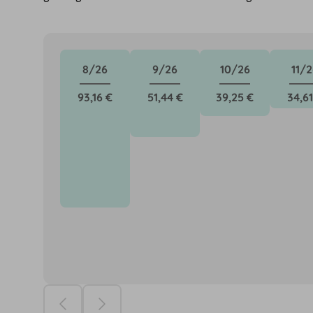
8/26
9/26
10/26
11/2
93,16 €
51,44 €
39,25 €
34,61
Die Preise ba