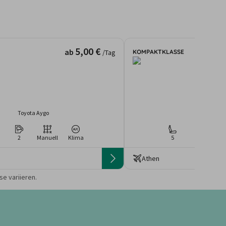
5,00 €
ab
KOMPAKTKLASSE
/Tag
Toyota Aygo
Peugeot 2
2
Manuell
Klima
5
4
Ma
Athen
 die Preise von der
e variieren.