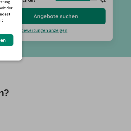
Freundlichkeit
4,2
ertung
heit der
indest
Angebote suchen
it
Kundenbewertungen anzeigen
ren
n?