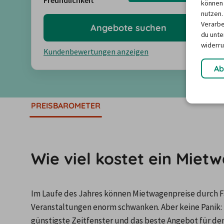
Freundlichkeit
4,5
können 
nutzen.
Verarbe
Angebote suchen
du unter
widerru
Kundenbewertungen anzeigen
Ab
PREISBAROMETER
Wie viel kostet ein Mie
Im Laufe des Jahres können Mietwagenpreise durch Fa
Veranstaltungen enorm schwanken. Aber keine Panik: 
günstigste Zeitfenster und das beste Angebot für de