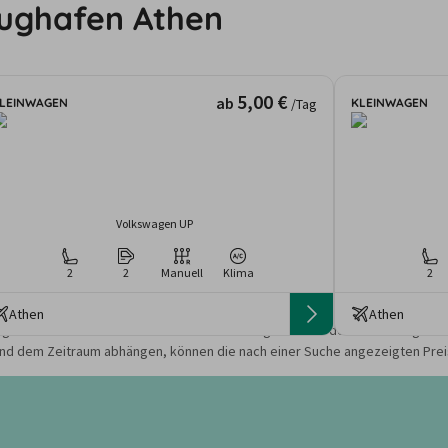
lughafen Athen
5,00 €
ab
LEINWAGEN
KLEINWAGEN
/Tag
Volkswagen UP
2
2
Manuell
Klima
2
Athen
Athen
gebote und Preise basieren auf den Suchergebnissen der letzten Tage. Da
nd dem Zeitraum abhängen, können die nach einer Suche angezeigten Preis