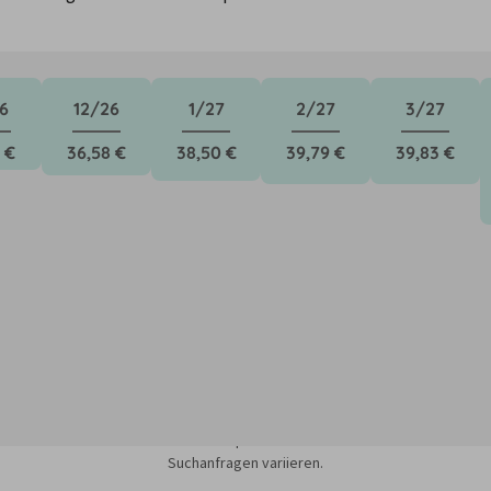
6
12/26
1/27
2/27
3/27
 €
36,58 €
38,50 €
39,79 €
39,83 €
sieren auf dem Minimum Median-Suchpreis für die nächsten 12 Monate und k
Suchanfragen variieren.