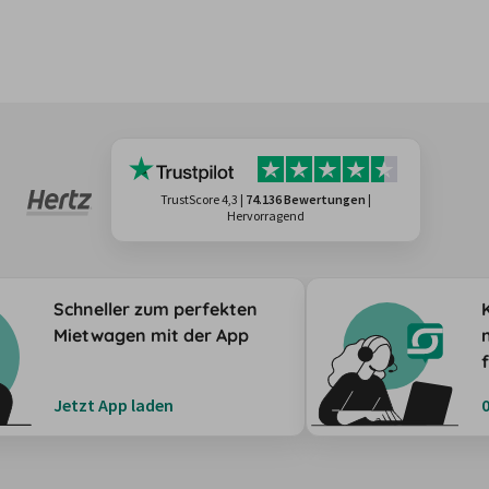
TrustScore 4,3
|
74.136 Bewertungen
|
Hervorragend
Schneller zum perfekten
Mietwagen mit der App
Jetzt App laden
0