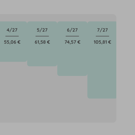
4/27
5/27
6/27
7/27
8/
55,06 €
61,58 €
74,57 €
105,81 €
103,6
önnen für neue