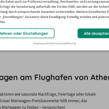
Freundlichkeit
4,2
die Daten auch zur Präferenzverwaltung, Reichweiten- und Leistungsausw
 Erfolgt die Verarbeitung außerhalb der EU/des EWR, werden wir die Sicher
itung durch entsprechende Garantien sicherstellen. Weitere Einzelheiten f
Angebote suchen
 „Einstellungen“. Du kannst deine Einwilligung freiwillig erteilen und jederze
fen.
Kundenbewertungen anzeigen
lehnen oder Einstellungen
Alle akzeptie
Mehr anzeigen
Impressum
Datenschutzerklärung
twagen am Flughafen von Athe
ktoren wie saisonale Nachfrage, Feiertage oder lokale 
Unser Mietwagen-Preisbarometer hilft immer, das 
n Mietwagen zu finden – versprochen!