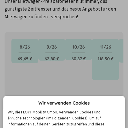
Unser Mietwagen-Preisbarometer hilft immer, das 
günstigste Zeitfenster und das beste Angebot für den 
Mietwagen zu finden - versprochen!
8/26
9/26
10/26
11/26
69,65 €
62,80 €
60,87 €
118,50 €
6
Wir verwenden Cookies
Wir, die FLOYT Mobility GmbH, verwenden Cookies und
ähnliche Technologien (im Folgenden: Cookies), um auf
Informationen auf deinen Geräten zuzugreifen und diese