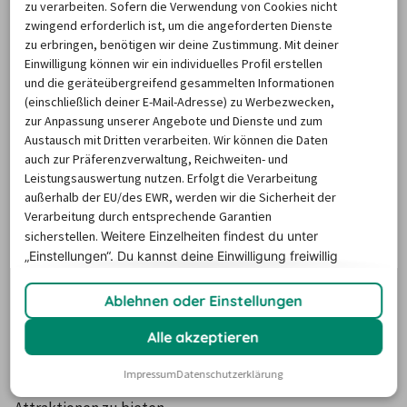
zu verarbeiten. Sofern die Verwendung von Cookies nicht
zwingend erforderlich ist, um die angeforderten Dienste
zu erbringen, benötigen wir deine Zustimmung. Mit deiner
Einwilligung können wir ein individuelles Profil erstellen
Die Preise basieren auf dem Minimum Median-Suchpreis für die
und die geräteübergreifend gesammelten Informationen
nächsten 12 Monate und können für neue Suchanfragen variieren.
(einschließlich deiner E-Mail-Adresse) zu Werbezwecken,
zur Anpassung unserer Angebote und Dienste und zum
Austausch mit Dritten verarbeiten. Wir können die Daten
Autovermietung in Willich
auch zur Präferenzverwaltung, Reichweiten- und
Leistungsauswertung nutzen. Erfolgt die Verarbeitung
außerhalb der EU/des EWR, werden wir die Sicherheit der
Die mittlere Kreisstadt Willich liegt im Westen Nordrhein-
Verarbeitung durch entsprechende Garantien
Westfalens und ist nicht weit von der nächsten 
sicherstellen.
Weitere Einzelheiten findest du unter
„Einstellungen“. Du
kannst deine Einwilligung freiwillig
Autovermietung in Düsseldorf entfernt. Auch Krefeld und 
erteilen und jederzeit
widerrufen.
Mönchengladbach sind schnell zu erreichen. Auch die 
Ablehnen oder Einstellungen
Niederlande sind von hier aus mit dem Wagen einer 
Autovermietung in Willich schnell zu erreichen. Die rund 
Alle akzeptieren
52.000 Einwohner zählende Stadt hat jedoch ebenfalls so 
Impressum
Datenschutzerklärung
einige Sehenswürdigkeiten und touristischen 