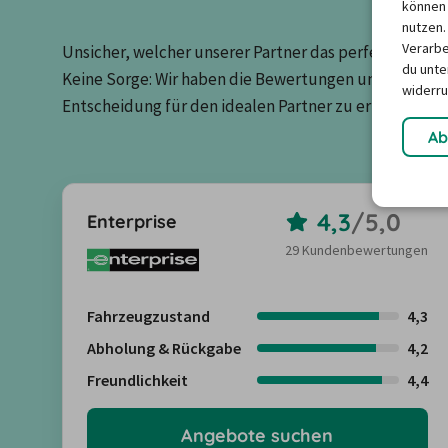
können 
nutzen.
Verarbe
Unsicher, welcher unserer Partner das perfekte Match 
du unter
Keine Sorge: Wir haben die Bewertungen unserer Kun
widerru
Entscheidung für den idealen Partner zu erleichtern.
Ab
4,3
/
5,0
Enterprise
29 Kundenbewertungen
Fahrzeugzustand
4,3
Abholung & Rückgabe
4,2
Freundlichkeit
4,4
Angebote suchen