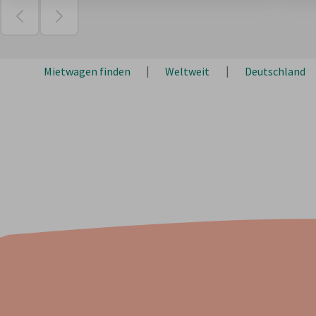
Mietwagen finden
Weltweit
Deutschland
Über 2 Mio. Kunden
Unsere Kunden empfehlen uns mit 438.138 Bewertungen
4,5
/
5