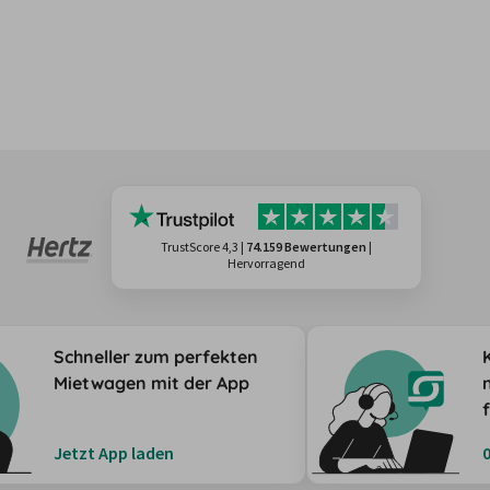
TrustScore 4,3
|
74.159 Bewertungen
|
Hervorragend
Schneller zum perfekten
Mietwagen mit der App
Jetzt App laden
0