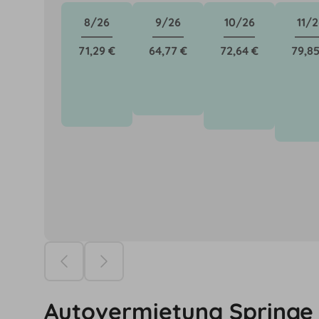
8/26
9/26
10/26
11/2
71,29 €
64,77 €
72,64 €
79,85
Die Preise ba
Autovermietung Springe