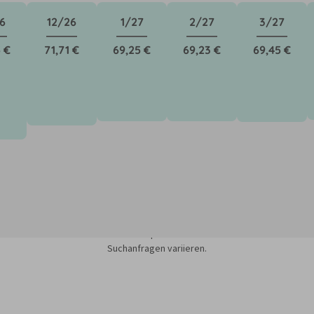
6
12/26
1/27
2/27
3/27
 €
71,71 €
69,25 €
69,23 €
69,45 €
sieren auf dem Minimum Median-Suchpreis für die nächsten 12 Monate und k
Suchanfragen variieren.