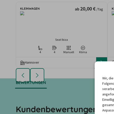
20,00 €
ab
KLEINWAGEN
K
/Tag
Seat Ibiza
4
4
Manuell
Klima
Hannover
Die angezeigten An
Mietdauer u
Wir, di
BEWERTUNGEN
Folgend
verarbe
angefor
Einwill
gesamme
Kundenbewertungen zu u
Anpassu