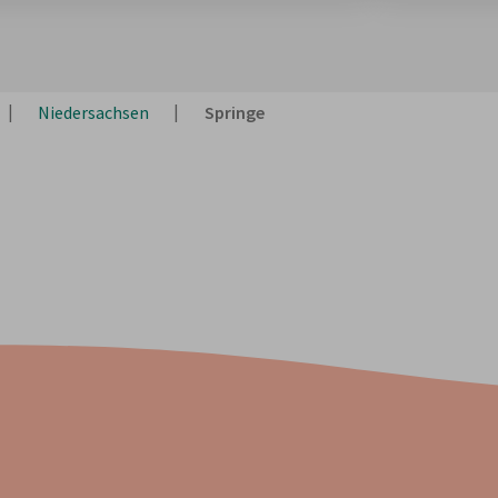
Niedersachsen
Springe
Stornieren kostenlos
.
Bis 24 Stunden vor Mietbeginn stornierst du kostenlos.