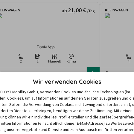
21,00 €
ab
LEINWAGEN
KLEINWAGEN
/Tag
Toyota Aygo
2
2
Manuell
Klima
4
Hannover
Hannover
gebote und Preise basieren auf den Suchergebnissen der letzten Tage. Da
Wir verwenden Cookies
nd dem Zeitraum abhängen, können die nach einer Suche angezeigten Preis
e FLOYT Mobility GmbH, verwenden Cookies und ähnliche Technologien (im
en: Cookies), um auf Informationen auf deinen Geräten zuzugreifen und di
iten. Sofern die Verwendung von Cookies nicht zwingend erforderlich ist, 
derten Dienste zu erbringen, benötigen wir deine Zustimmung. Mit deiner
igung können wir ein individuelles Profil erstellen und die geräteübergreifen
lten Informationen (einschließlich deiner E-Mail-Adresse) zu Werbezweck
nseren Partnern
ng unserer Angebote und Dienste und zum Austausch mit Dritten verarbeit