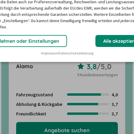
die Daten auch zur Präferenzverwaltung, Reichweiten- und Leistungsausw
 Erfolgt die Verarbeitung außerhalb der EU/des EWR, werden wir die Sicher
itung durch entsprechende Garantien sicherstellen. Weitere Einzelheiten f
für die Mietwagen-Reise ist? 
 „Einstellungen“. Du kannst deine Einwilligung freiwillig erteilen und jederze
den zusammengestellt, um die 
fen.
lehnen oder Einstellungen
Alle akzeptie
Impressum
Datenschutzerklärung
3,8
/
5,0
Alamo
9 Kundenbewertungen
Fahrzeugzustand
4,0
Abholung & Rückgabe
3,7
Freundlichkeit
3,7
Angebote suchen