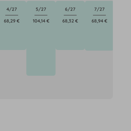
4/27
5/27
6/27
7/27
8/
68,29 €
104,14 €
68,32 €
68,94 €
72,5
önnen für neue