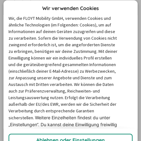
Wir verwenden Cookies
Die Preise basieren auf dem Minimum Median-Suchpreis für die
nächsten 12 Monate und können für neue Suchanfragen variieren.
Wir, die FLOYT Mobility GmbH, verwenden Cookies und
ähnliche Technologien (im Folgenden: Cookies), um auf
Informationen auf deinen Geräten zuzugreifen und diese
Mietwagen Laatzen
zu verarbeiten. Sofern die Verwendung von Cookies nicht
zwingend erforderlich ist, um die angeforderten Dienste
zu erbringen, benötigen wir deine Zustimmung. Mit deiner
Die Stadt Laatzen liegt im Süden der Landeshauptstadt 
Einwilligung können wir ein individuelles Profil erstellen
Hannover
 im Bundesland von Niedersachsen. Dank der 
und die geräteübergreifend gesammelten Informationen
(einschließlich deiner E-Mail-Adresse) zu Werbezwecken,
landschaftlich sehr reizvollen Lage entlang des Flusses 
zur Anpassung unserer Angebote und Dienste und zum
Leine und der großen Nähe zu den Naturräumen 
Austausch mit Dritten verarbeiten. Wir können die Daten
Kronberg und Bockmersholz ist der Ort seit jeher ein 
auch zur Präferenzverwaltung, Reichweiten- und
beliebtes Ausflugs- und Urlaubsziel, das mit einem 
Leistungsauswertung nutzen. Erfolgt die Verarbeitung
außerhalb der EU/des EWR, werden wir die Sicherheit der
Mietwagen in Laatzen bequem erfahren werden kann
Verarbeitung durch entsprechende Garantien
sicherstellen.
Weitere Einzelheiten findest du unter
Attraktionen und Sehenswürdigkeiten
„Einstellungen“. Du
kannst deine Einwilligung freiwillig
in Laatzen
erteilen und jederzeit
widerrufen.
Ablehnen oder Einstellungen