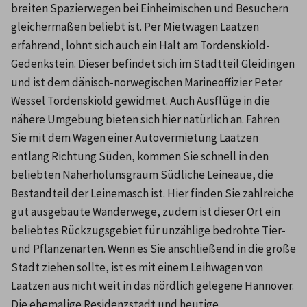
breiten Spazierwegen bei Einheimischen und Besuchern 
gleichermaßen beliebt ist. Per Mietwagen Laatzen 
erfahrend, lohnt sich auch ein Halt am Tordenskiold-
Gedenkstein. Dieser befindet sich im Stadtteil Gleidingen 
und ist dem dänisch-norwegischen Marineoffizier Peter 
Wessel Tordenskiold gewidmet. Auch Ausflüge in die 
nähere Umgebung bieten sich hier natürlich an. Fahren 
Sie mit dem Wagen einer Autovermietung Laatzen 
entlang Richtung Süden, kommen Sie schnell in den 
beliebten Naherholunsgraum Südliche Leineaue, die 
Bestandteil der Leinemasch ist. Hier finden Sie zahlreiche 
gut ausgebaute Wanderwege, zudem ist dieser Ort ein 
beliebtes Rückzugsgebiet für unzählige bedrohte Tier- 
und Pflanzenarten. Wenn es Sie anschließend in die große 
Stadt ziehen sollte, ist es mit einem Leihwagen von 
Laatzen aus nicht weit in das nördlich gelegene Hannover. 
Die ehemalige Residenzstadt und heutige 