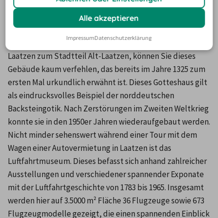
Beginnen Sie Ihre Tour mit dem Wagen einer 
Alle akzeptieren
Autovermietung
 in Laatzen am besten an der gotischen 
Impressum
Datenschutzerklärung
Backsteinkapelle. Fahren Sie mit dem Mietwagen in 
Laatzen zum Stadtteil Alt-Laatzen, können Sie dieses 
Gebäude kaum verfehlen, das bereits im Jahre 1325 zum 
ersten Mal urkundlich erwähnt ist. Dieses Gotteshaus gilt 
als eindrucksvolles Beispiel der norddeutschen 
Backsteingotik. Nach Zerstörungen im Zweiten Weltkrieg 
konnte sie in den 1950er Jahren wiederaufgebaut werden. 
Nicht minder sehenswert während einer Tour mit dem 
Wagen einer Autovermietung in Laatzen ist das 
Luftfahrtmuseum. Dieses befasst sich anhand zahlreicher 
Ausstellungen und verschiedener spannender Exponate 
mit der Luftfahrtgeschichte von 1783 bis 1965. Insgesamt 
werden hier auf 3.5000 m² Fläche 36 Flugzeuge sowie 673 
Flugzeugmodelle gezeigt, die einen spannenden Einblick 