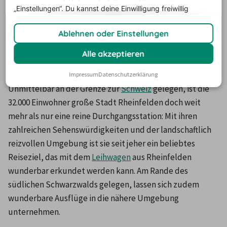
„Einstellungen“. Du
kannst deine Einwilligung freiwillig
Die Preise basieren auf dem Minimum Median-Suchpreis für die
erteilen und jederzeit
widerrufen.
nächsten 12 Monate und können für neue Suchanfragen variieren.
Ablehnen oder Einstellungen
Alle akzeptieren
Autovermietung Rheinfelden
Impressum
Datenschutzerklärung
Unmittelbar an der Grenze zur 
Schweiz
 gelegen, ist die 
32.000 Einwohner große Stadt Rheinfelden doch weit 
mehr als nur eine reine Durchgangsstation: Mit ihren 
zahlreichen Sehenswürdigkeiten und der landschaftlich 
reizvollen Umgebung ist sie seit jeher ein beliebtes 
Reiseziel, das mit dem 
Leihwagen
 aus Rheinfelden 
wunderbar erkundet werden kann. Am Rande des 
südlichen Schwarzwalds gelegen, lassen sich zudem 
wunderbare Ausflüge in die nähere Umgebung 
unternehmen.