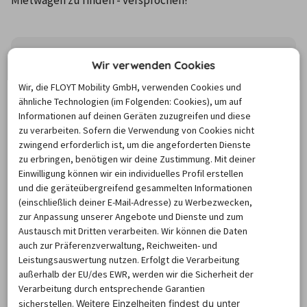
Wir verwenden Cookies
8/26
9/26
10/26
11/26
Wir, die FLOYT Mobility GmbH, verwenden Cookies und
77,41 €
62,43 €
69,14 €
65,92 €
9
ähnliche Technologien (im Folgenden: Cookies), um auf
Informationen auf deinen Geräten zuzugreifen und diese
zu verarbeiten. Sofern die Verwendung von Cookies nicht
zwingend erforderlich ist, um die angeforderten Dienste
zu erbringen, benötigen wir deine Zustimmung. Mit deiner
Einwilligung können wir ein individuelles Profil erstellen
und die geräteübergreifend gesammelten Informationen
(einschließlich deiner E-Mail-Adresse) zu Werbezwecken,
zur Anpassung unserer Angebote und Dienste und zum
Austausch mit Dritten verarbeiten. Wir können die Daten
auch zur Präferenzverwaltung, Reichweiten- und
Leistungsauswertung nutzen. Erfolgt die Verarbeitung
außerhalb der EU/des EWR, werden wir die Sicherheit der
Verarbeitung durch entsprechende Garantien
sicherstellen.
Weitere Einzelheiten findest du unter