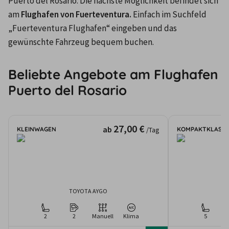
Puerto del Rosario. Die nächste Möglichkeit befindet sich 
am 
Flughafen von Fuerteventura.
 Einfach im Suchfeld 
„Fuerteventura Flughafen“ eingeben und das 
gewünschte Fahrzeug bequem buchen.
Beliebte Angebote am Flughafen
Puerto del Rosario
27,00 €
ab
KLEINWAGEN
KOMPAKTKLASSE
/Tag
TOYOTA AYGO
2
2
Manuell
Klima
5