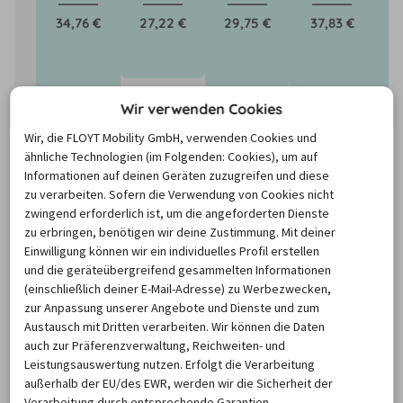
34,76 €
27,22 €
29,75 €
37,83 €
4
Wir verwenden Cookies
Wir, die FLOYT Mobility GmbH, verwenden Cookies und
ähnliche Technologien (im Folgenden: Cookies), um auf
Informationen auf deinen Geräten zuzugreifen und diese
zu verarbeiten. Sofern die Verwendung von Cookies nicht
zwingend erforderlich ist, um die angeforderten Dienste
zu erbringen, benötigen wir deine Zustimmung. Mit deiner
Einwilligung können wir ein individuelles Profil erstellen
und die geräteübergreifend gesammelten Informationen
(einschließlich deiner E-Mail-Adresse) zu Werbezwecken,
zur Anpassung unserer Angebote und Dienste und zum
Die Preise basieren auf dem Minimum Median-Suchpreis für die
Austausch mit Dritten verarbeiten. Wir können die Daten
nächsten 12 Monate und können für neue Suchanfragen variieren.
auch zur Präferenzverwaltung, Reichweiten- und
Leistungsauswertung nutzen. Erfolgt die Verarbeitung
außerhalb der EU/des EWR, werden wir die Sicherheit der
Mietwagen Puerto del Rosario
Verarbeitung durch entsprechende Garantien