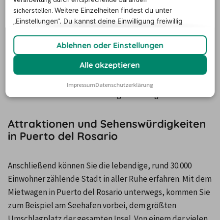
Preisvergleich
sicherstellen.
Weitere Einzelheiten findest du unter
„Einstellungen“. Du
kannst deine Einwilligung freiwillig
erteilen und jederzeit
widerrufen.
Puerto del Rosario, die Inselhauptstadt Fuerteventuras, 
Ablehnen oder Einstellungen
kann mit allerhand Sehenswürdigkeiten und 
Alle akzeptieren
Attraktionen aufwarten. Um all diese erleben zu können, 
lohnt es sich, einen Mietwagen in Puerto del Rosario zu 
Impressum
Datenschutzerklärung
mieten - dies ist bereits am Flughafen möglich. 
Attraktionen und Sehenswürdigkeiten
in Puerto del Rosario
Anschließend können Sie die lebendige, rund 30.000 
Einwohner zählende Stadt in aller Ruhe erfahren. Mit dem 
Mietwagen in Puerto del Rosario unterwegs, kommen Sie 
zum Beispiel am Seehafen vorbei, dem größten 
Umschlagplatz der gesamten Insel. Von einem der vielen 