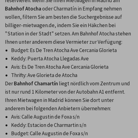
reservieren. Wenn Sie Ihren Mietwagen in Madrid am 
Bahnhof Atocha
 oder Charmatín in Empfang nehmen 
wollen, filtern Sie am besten die Suchergebnisse auf 
billiger-mietwagen.de, indem Sie ein Häkchen bei 
"Station in der Stadt" setzen. Am Bahnhof Atocha stehen 
Ihnen unter anderem diese Vermieter zur Verfügung:
Budget: Es De Tren Atocha Ave Cercania Glorieta
Keddy: Puerta Atocha Llegadas Ave
Avis: Es De Tren Atocha Ave Cercania Glorieta
Thrifty: Ave Glorieta de Atocha
Der 
Bahnhof Chamartín
 liegt nördlich vom Zentrum und 
ist nur rund 1 Kilometer von der Autobahn A1 entfernt. 
Ihren Mietwagen in Madrid können Sie dort unter 
anderem bei folgenden Anbietern übernehmen:
Avis: Calle Augustin de Foxa s/n
Keddy: Estacion de Charmartin s/n
Budget: Calle Augustin de Foxa s/n