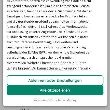
zu verarbeiten. Sofern die Verwendung von Cookies nicht
Wenn Sie planen, für Ihren Urlaub in Madrid ein Auto zu 
zwingend erforderlich ist, um die angeforderten Dienste
mieten, können Sie das Fahrzeug mit ausgesuchten 
zu erbringen, benötigen wir deine Zustimmung. Mit deiner
Extras Ihren persönlichen Bedürfnissen anpassen. Wählen 
Einwilligung können wir ein individuelles Profil erstellen
Sie diese einfach bei Ihrer Reservierung per Mausklick 
und die geräteübergreifend gesammelten Informationen
(einschließlich deiner E-Mail-Adresse) zu Werbezwecken,
aus. So war eine 
Automatikschaltung
 die meist gebuchte 
zur Anpassung unserer Angebote und Dienste und zum
Option. Mit einer solchen Schaltung fahren Sie entspannt 
Austausch mit Dritten verarbeiten. Wir können die Daten
durch die spanische Metropole. Familien buchen für die 
auch zur Präferenzverwaltung, Reichweiten- und
Leistungsauswertung nutzen. Erfolgt die Verarbeitung
Sicherheit ihrer Kinder meist einen Kindersitz hinzu. Um 
außerhalb der EU/des EWR, werden wir die Sicherheit der
effektiv und ohne Umwege ans Ziel zu gelangen, ist 
Verarbeitung durch entsprechende Garantien
zudem ein 
Navigationssystem
 von Nutzen. Wenn Sie 
sicherstellen.
Weitere Einzelheiten findest du unter
hinsichtlich der möglichen Zusatzleistungen Fragen 
„Einstellungen“. Du
kannst deine Einwilligung freiwillig
erteilen und jederzeit
widerrufen.
haben, steht Ihnen der Kundenservice von billiger-
Ablehnen oder Einstellungen
mietwagen.de immer zur Verfügung.
Alle akzeptieren
Lesen Sie, welche Autoklasse die
Impressum
Datenschutzerklärung
meisten Nutzer in Madrid