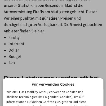
unserer Statistik haben Reisende in Madrid die 
Autovermietung Firefly am häufigsten gebucht. Dieser 
Verleiher punktet mit 
günstigen Preisen
 und 
durchgehend guter Verfügbarkeit. Die 5 meist gebuchten 
Anbieter finden Sie hier.
Firefly
Interrent
Dollar
Budget
Avis
Diese Leistungen werden oft bei
einem Leihwagen in Madrid
Wir verwenden Cookies
ausgewählt
Wir, die FLOYT Mobility GmbH, verwenden Cookies und
ähnliche Technologien (im Folgenden: Cookies), um auf
Informationen auf deinen Geräten zuzugreifen und diese