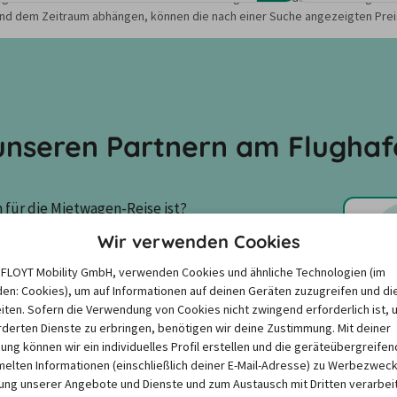
nd dem Zeitraum abhängen, können die nach einer Suche angezeigten Preis
nseren Partnern am Flughafe
für die Mietwagen-Reise ist? 
den zusammengestellt, um die 
Wir verwenden Cookies
e FLOYT Mobility GmbH, verwenden Cookies und ähnliche Technologien (im
en: Cookies), um auf Informationen auf deinen Geräten zuzugreifen und di
iten. Sofern die Verwendung von Cookies nicht zwingend erforderlich ist, 
derten Dienste zu erbringen, benötigen wir deine Zustimmung. Mit deiner
igung können wir ein individuelles Profil erstellen und die geräteübergreifen
3,9
/
5,0
Budget
lten Informationen (einschließlich deiner E-Mail-Adresse) zu Werbezweck
ng unserer Angebote und Dienste und zum Austausch mit Dritten verarbeit
20 Kundenbewertungen