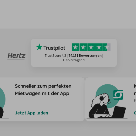
TrustScore 4,3
|
74.151 Bewertungen
|
Hervorragend
Schneller zum perfekten
Mietwagen mit der App
Jetzt App laden
0