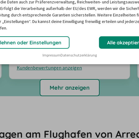
die Daten auch zur Präferenzverwaltung, Reichweiten- und Leistungsausw
 Erfolgt die Verarbeitung außerhalb der EU/des EWR, werden wir die Sicher
itung durch entsprechende Garantien sicherstellen. Weitere Einzelheiten f
Fahrzeugzustand
4,1
 „Einstellungen“. Du kannst deine Einwilligung freiwillig erteilen und jederze
Abholung & Rückgabe
3,9
fen.
Freundlichkeit
3,7
lehnen oder Einstellungen
Alle akzeptie
Angebote suchen
Impressum
Datenschutzerklärung
Kundenbewertungen anzeigen
Mehr anzeigen
wagen am Flughafen von Arrec