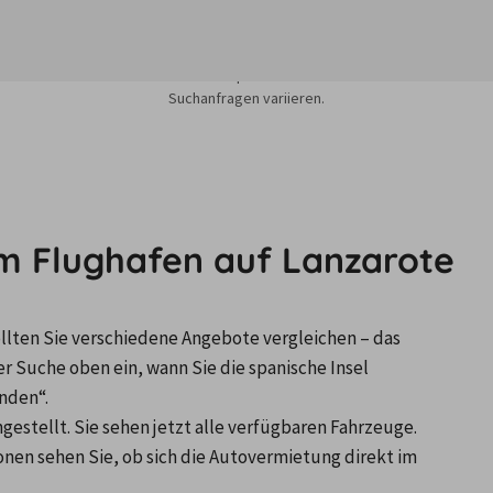
sieren auf dem Minimum Median-Suchpreis für die nächsten 12 Monate und k
Suchanfragen variieren.
am Flughafen auf Lanzarote
llten Sie verschiedene Angebote vergleichen – das 
r Suche oben ein, wann Sie die spanische Insel 
nden“.
estellt. Sie sehen jetzt alle verfügbaren Fahrzeuge. 
nen sehen Sie, ob sich die Autovermietung direkt im 