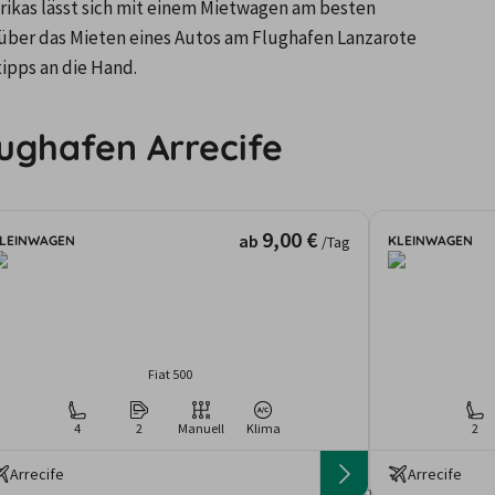
ikas lässt sich mit einem Mietwagen am besten 
 über das Mieten eines Autos am Flughafen Lanzarote 
ipps an die Hand.
ughafen Arrecife
9,00 €
ab
LEINWAGEN
KLEINWAGEN
/Tag
Fiat 500
4
2
Manuell
Klima
2
Arrecife
Arrecife
gebote und Preise basieren auf den Suchergebnissen der letzten Tage. Da