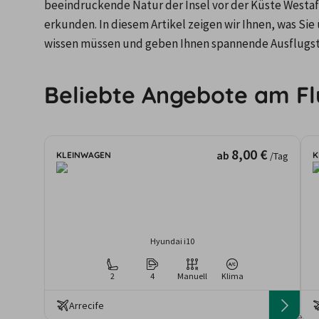
beeindruckende Natur der Insel vor der Küste Westafr
erkunden. In diesem Artikel zeigen wir Ihnen, was Sie
wissen müssen und geben Ihnen spannende Ausflugst
Beliebte Angebote am Fl
8,00 €
ab
KLEINWAGEN
K
/Tag
Hyundai i10
2
4
Manuell
Klima
Arrecife
Die angezeigten An