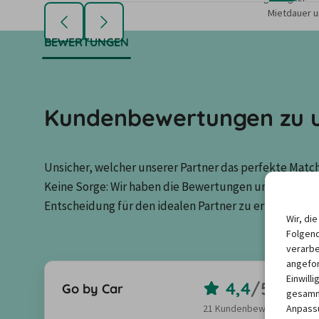
Mietdauer u
BEWERTUNGEN
Kundenbewertungen zu u
Unsicher, welcher unserer Partner das perfekte Match 
Keine Sorge: Wir haben die Bewertungen unserer Kun
Entscheidung für den idealen Partner zu erleichtern.
Wir, di
Folgend
verarbe
angefor
Einwill
4,4
/
5,0
Go by Car
gesamme
Anpassu
21 Kundenbewertungen