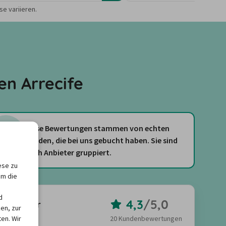
e variieren.
n Arrecife
Diese Bewertungen stammen von echten
Kunden, die bei uns gebucht haben. Sie sind
nach Anbieter gruppiert.
ese zu
um die
d
4,3
/
5,0
TopCar
en, zur
en. Wir
20 Kundenbewertungen