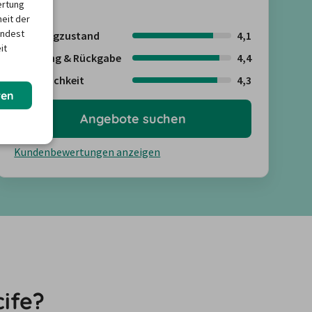
ertung
heit der
indest
Fahrzeugzustand
4,1
it
Abholung & Rückgabe
4,4
Freundlichkeit
4,3
ren
Angebote suchen
Kundenbewertungen anzeigen
ife?