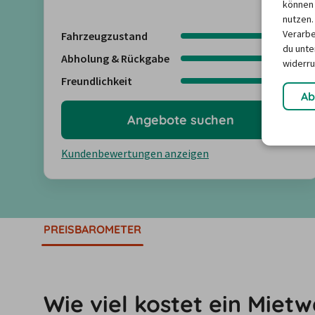
können 
nutzen.
Verarbe
Fahrzeugzustand
4,5
du unter
Abholung & Rückgabe
4,3
widerru
Freundlichkeit
4,4
Ab
Angebote suchen
Kundenbewertungen anzeigen
PREISBAROMETER
Wie viel kostet ein Miet