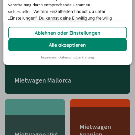
Kneipen, Bars und Vergnügungsstätten ebenfalls 
Verarbeitung durch entsprechende Garantien
unzählige Besucher von weither anlockt.
sicherstellen.
Weitere Einzelheiten findest du unter
„Einstellungen“. Du
kannst deine Einwilligung freiwillig
erteilen und jederzeit
widerrufen.
Die beliebtesten Reiseziele
Ablehnen oder Einstellungen
Alle akzeptieren
Impressum
Datenschutzerklärung
Mietwagen Mallorca
Mietwagen
Mietwagen USA
Spanien