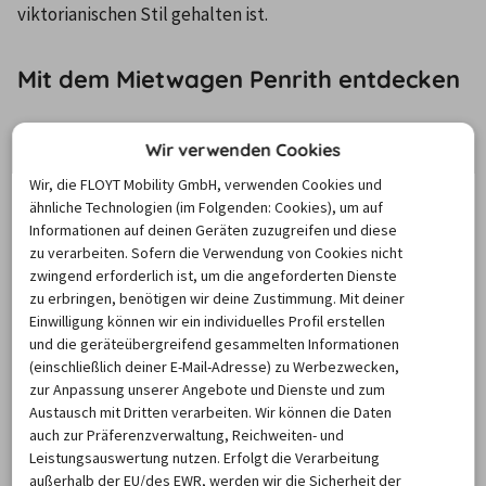
viktorianischen Stil gehalten ist.
Mit dem Mietwagen Penrith entdecken
Mit dem Mietwagen Penrith und Umgebung erkundend, 
Wir verwenden Cookies
können Sie auch die weltbekannte Sehenswürdigkeit, 
Wir, die FLOYT Mobility GmbH, verwenden Cookies und
das Opera House in Sydney, schnell erreichen. Dieses 
ähnliche Technologien (im Folgenden: Cookies), um auf
Informationen auf deinen Geräten zuzugreifen und diese
befindet sich gleich neben den ebenfalls sehr 
zu verarbeiten. Sofern die Verwendung von Cookies nicht
bemerkenswerten Royal Botanic Gardens und ist längst 
zwingend erforderlich ist, um die angeforderten Dienste
zum wohl wichtigsten Wahrzeichen der Stadt avanciert. 
zu erbringen, benötigen wir deine Zustimmung. Mit deiner
Weitere Highlights vor Ort sind neben der Hafenbrücke 
Einwilligung können wir ein individuelles Profil erstellen
und die geräteübergreifend gesammelten Informationen
und der Altstadt mit ihren viktorianischen Lagerhäusern 
(einschließlich deiner E-Mail-Adresse) zu Werbezwecken,
der 305 m hohe Sydney Tower, von dem man eine 
zur Anpassung unserer Angebote und Dienste und zum
wunderbare Aussicht auf die Stadt und den Hafen 
Austausch mit Dritten verarbeiten. Wir können die Daten
auch zur Präferenzverwaltung, Reichweiten- und
genießen kann. Sehenswert ist zudem der 
Leistungsauswertung nutzen. Erfolgt die Verarbeitung
Amüsierdistrikt Kings Cross, der mit seinen vielen 
außerhalb der EU/des EWR, werden wir die Sicherheit der