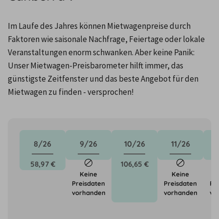
Im Laufe des Jahres können Mietwagenpreise durch 
Faktoren wie saisonale Nachfrage, Feiertage oder lokale 
Veranstaltungen enorm schwanken. Aber keine Panik: 
Unser Mietwagen-Preisbarometer hilft immer, das 
günstigste Zeitfenster und das beste Angebot für den 
Mietwagen zu finden - versprochen!
8/26
9/26
10/26
11/26
58,97 €
106,65 €
Keine
Keine
Preisdaten
Preisdaten
Pr
vorhanden
vorhanden
vo