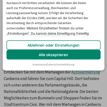
Austausch mit Dritten verarbeiten. Wir können die Daten
sich das 50 Meter hohe Turmglockenspiel National 
auch zur Präferenzverwaltung, Reichweiten- und
Carillon. Besonders viele schöne Gebäude befinden sich in 
Leistungsauswertung nutzen. Erfolgt die Verarbeitung
den Stadtteilen South Canberra und North Canberra. Es 
außerhalb der EU/des EWR, werden wir die Sicherheit der
Verarbeitung durch entsprechende Garantien
gibt zahlreiche sehenswerte moderne Bauwerke, viele 
sicherstellen.
Weitere Einzelheiten findest du unter
Regierungsgebäude sind öffentlich zugänglich und 
„Einstellungen“. Du
kannst deine Einwilligung freiwillig
können besichtigt werden.
erteilen und jederzeit
widerrufen.
Ablehnen oder Einstellungen
Mit dem Mietwagen Canberra
Alle akzeptieren
entdecken
Impressum
Datenschutzerklärung
Entdecken Sie mit dem Mietwagen der 
Autovermietung
Canberra und fahren Sie zum Capital Hill. Dort befinden 
sich unter anderem das Parlamentsgebäude, die 
Nationalbibliothek und die Nationalgalerie. Die besten 
Möglichkeiten zum Bummeln und Shoppen finden Sie im 
Stadtzentrum Civic. Wer mit dem Mietwagen in Canberra 