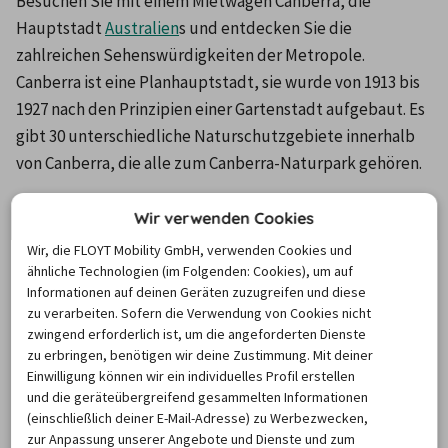
Besuchen Sie mit einem Mietwagen Canberra, die 
Hauptstadt 
Australien
s und entdecken Sie die 
zahlreichen Sehenswürdigkeiten der Metropole. 
Canberra ist eine Planhauptstadt, sie wurde von 1913 bis 
1927 nach den Prinzipien einer Gartenstadt aufgebaut. Es 
gibt 30 unterschiedliche Naturschutzgebiete innerhalb 
von Canberra, die alle zum Canberra-Naturpark gehören.
Wir verwenden Cookies
Attraktionen und Sehenswürdigkeiten
in Canberra
Wir, die FLOYT Mobility GmbH, verwenden Cookies und
ähnliche Technologien (im Folgenden: Cookies), um auf
Informationen auf deinen Geräten zuzugreifen und diese
Die meisten Sehenswürdigkeiten können Sie entdecken, 
zu verarbeiten. Sofern die Verwendung von Cookies nicht
wenn Sie mit dem Mietwagen in Canberra zum Lake 
zwingend erforderlich ist, um die angeforderten Dienste
zu erbringen, benötigen wir deine Zustimmung. Mit deiner
Burley Griffin fahren. Entlang des künstlich angelegten 
Einwilligung können wir ein individuelles Profil erstellen
Sees befinden sich viele Attraktionen, wie der 
und die geräteübergreifend gesammelten Informationen
Zoologische Garten, das Aquarium oder das National 
(einschließlich deiner E-Mail-Adresse) zu Werbezwecken,
zur Anpassung unserer Angebote und Dienste und zum
Museum of Australia. Auf der kleinen Insel Aspen befindet 