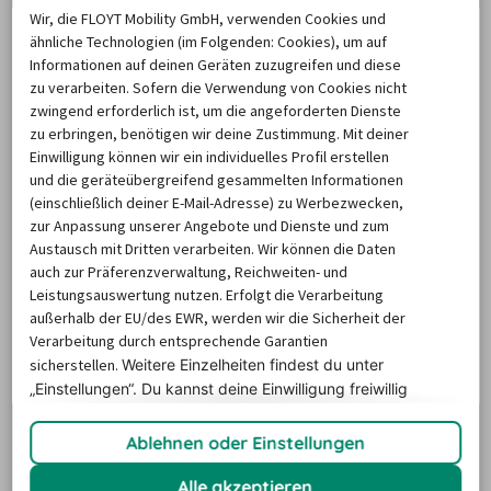
Wir, die FLOYT Mobility GmbH, verwenden Cookies und
billiger-mietwagen.de finden Sie immer die besten 
ähnliche Technologien (im Folgenden: Cookies), um auf
Angebote und können sich auch
 für diese Monate die 
Informationen auf deinen Geräten zuzugreifen und diese
günstigsten Preise sichern
. Die Zahlen lassen darauf 
zu verarbeiten. Sofern die Verwendung von Cookies nicht
schließen, dass sich die restlichen Monate des Jahres 
zwingend erforderlich ist, um die angeforderten Dienste
zu erbringen, benötigen wir deine Zustimmung. Mit deiner
auch gut dazu eignen, wenn Sie einmal spontan ein Auto 
Einwilligung können wir ein individuelles Profil erstellen
mieten möchten in Perth. Aber trotzdem gilt: Der frühe 
und die geräteübergreifend gesammelten Informationen
Vogel fängt den Wurm. Also buchen Sie auch in den 
(einschließlich deiner E-Mail-Adresse) zu Werbezwecken,
zur Anpassung unserer Angebote und Dienste und zum
Monaten April bis Dezember möglichst früh, um sich die 
Austausch mit Dritten verarbeiten. Wir können die Daten
attraktivsten Preise sichern zu können!
auch zur Präferenzverwaltung, Reichweiten- und
Leistungsauswertung nutzen. Erfolgt die Verarbeitung
außerhalb der EU/des EWR, werden wir die Sicherheit der
In welchen Monaten werden
Verarbeitung durch entsprechende Garantien
besonders viele Mietfahrzeuge in
sicherstellen.
Weitere Einzelheiten findest du unter
Perth angemietet?
„Einstellungen“. Du
kannst deine Einwilligung freiwillig
erteilen und jederzeit
widerrufen.
Ablehnen oder Einstellungen
Wie lange werden Mietwagen durchschnittlich in Perth 
Alle akzeptieren