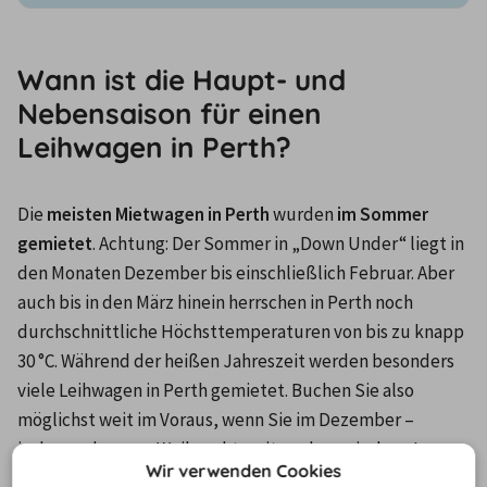
Wann ist die Haupt- und
Nebensaison für einen
Leihwagen in Perth?
D
ie 
meisten Mietwagen in Perth
 wurden
 im Sommer 
gemietet
. Achtung: Der Sommer in „Down Under“ liegt in 
den Monaten Dezember bis einschließlich Februar. Aber 
auch bis in den März hinein herrschen in Perth noch 
durchschnittliche Höchsttemperaturen von bis zu knapp 
30 °C. Während der heißen Jahreszeit werden besonders 
viele Leihwagen in Perth gemietet. Buchen Sie also 
möglichst weit im Voraus, wenn Sie im Dezember – 
insbesondere zur Weihnachtszeit – oder zwischen Januar 
Wir verwenden Cookies
und März in Perth ein Auto mieten möchten! Dank 