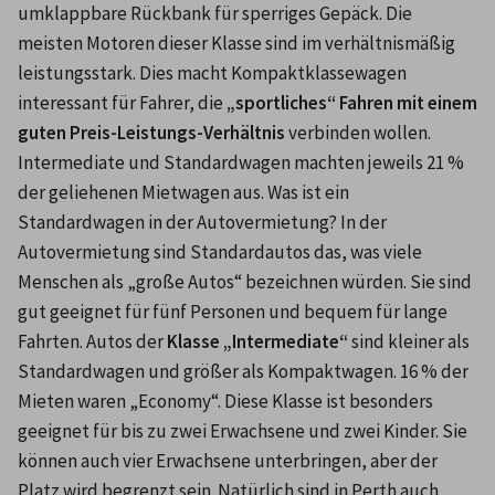
umklappbare Rückbank für sperriges Gepäck. Die 
meisten Motoren dieser Klasse sind im verhältnismäßig 
leistungsstark. Dies macht Kompaktklassewagen 
interessant für Fahrer, die 
„sportliches“ Fahren mit einem 
guten Preis-Leistungs-Verhältnis 
verbinden wollen. 
Intermediate und Standardwagen machten jeweils 21 % 
der geliehenen Mietwagen aus. Was ist ein 
Standardwagen in der Autovermietung? In der 
Autovermietung sind Standardautos das, was viele 
Menschen als „große Autos“ bezeichnen würden. Sie sind 
gut geeignet für fünf Personen und bequem für lange 
Fahrten. Autos der 
Klasse „Intermediate“
 sind kleiner als 
Standardwagen und größer als Kompaktwagen. 16 % der 
Mieten waren „Economy“. Diese Klasse ist besonders 
geeignet für bis zu zwei Erwachsene und zwei Kinder. Sie 
können auch vier Erwachsene unterbringen, aber der 
Platz wird begrenzt sein. Natürlich sind in Perth auch 