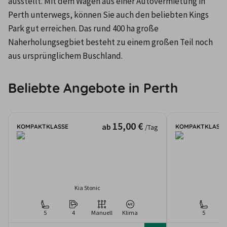
ausstellt. Mit dem Wagen aus einer Autovermietung in 
Perth unterwegs, können Sie auch den beliebten Kings 
Park gut erreichen. Das rund 400 ha große 
Naherholungsegbiet besteht zu einem großen Teil noch 
aus ursprünglichem Buschland.
Beliebte Angebote in Perth
15,00 €
ab
KOMPAKTKLASSE
KOMPAKTKLASSE
/Tag
Kia Stonic
5
4
Manuell
Klima
5