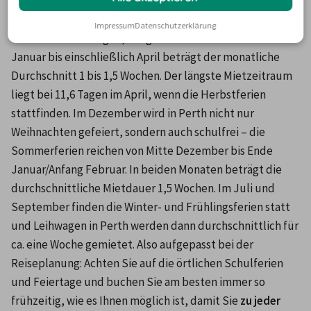
gemietet? Mietwagen in Perth wurden durchschnittlich
für 9,2 Tage 
gemietet. Gerade in den Monaten, in denen 
Impressum
Datenschutzerklärung
die Schulferien liegen, steigt die Mietdauer an. Von 
Januar bis einschließlich April beträgt der monatliche 
Durchschnitt 1 bis 1,5 Wochen. Der längste Mietzeitraum 
liegt bei 11,6 Tagen im April, wenn die Herbstferien 
stattfinden. Im Dezember wird in Perth nicht nur 
Weihnachten gefeiert, sondern auch schulfrei – die 
Sommerferien reichen von Mitte Dezember bis Ende 
Januar/Anfang Februar. In beiden Monaten beträgt die 
durchschnittliche Mietdauer 1,5 Wochen. Im Juli und 
September finden die Winter- und Frühlingsferien statt 
und Leihwagen in Perth werden dann durchschnittlich für 
ca. eine Woche gemietet. Also aufgepasst bei der 
Reiseplanung: Achten Sie auf die örtlichen Schulferien 
und Feiertage und buchen Sie am besten immer so 
frühzeitig, wie es Ihnen möglich ist, damit Sie 
zu jeder 