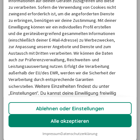
Informationen auf deinen Geräten zuzugreifen und diese
zu verarbeiten. Sofern die Verwendung von Cookies nicht
Suche über das Filtermenü weiter verfeinern. So 
zwingend erforderlich ist, um die angeforderten Dienste
kommen Sie Schritt für Schritt Ihrem Traum-Mietwagen 
zu erbringen, benötigen wir deine Zustimmung. Mit deiner
für Lissabon näher.
Einwilligung können wir ein individuelles Profil erstellen
und die geräteübergreifend gesammelten Informationen
(einschließlich deiner E-Mail-Adresse) zu Werbezwecken,
Tipp:
 Noch unsicher, ob Sie direkt buchen sollen? Zögern 
zur Anpassung unserer Angebote und Dienste und zum
Sie nicht: 
Sie erhalten bis zu 24 Stunden vor Mietbeginn 
Austausch mit Dritten verarbeiten. Wir können die Daten
bei einer Stornierung Ihr Geld zurück
. Rufen Sie uns dazu 
auch zur Präferenzverwaltung, Reichweiten- und
Leistungsauswertung nutzen. Erfolgt die Verarbeitung
einfach während unserer Öffnungszeiten an. 
Online ist die 
außerhalb der EU/des EWR, werden wir die Sicherheit der
Stornierung bis zu 36 Stunden vorher möglich.
Verarbeitung durch entsprechende Garantien
sicherstellen.
Weitere Einzelheiten findest du unter
„Einstellungen“. Du
kannst deine Einwilligung freiwillig
erteilen und jederzeit
widerrufen.
Ablehnen oder Einstellungen
Wissenswertes zur
Autovermietung in Lissabon
Alle akzeptieren
Impressum
Datenschutzerklärung