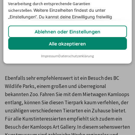
Kamloops Lake, Adams Lake und der Lac Le Jeune, die 
Verarbeitung durch entsprechende Garantien
nicht nur Wasserfreunde aus aller Welt anziehen. Vor Ort 
sicherstellen.
Weitere Einzelheiten findest du unter
„Einstellungen“. Du
kannst deine Einwilligung freiwillig
können Sie ausgedehnte Rafting- oder Bootstouren 
erteilen und jederzeit
widerrufen.
unternehmen, oder entlang der breiten Uferpromenade 
Ablehnen oder Einstellungen
spazieren gehen.
Alle akzeptieren
Mit dem Mietwagen Kamloops
Impressum
Datenschutzerklärung
entdecken
Ebenfalls sehr empfehlenswert ist ein Besuch des BC 
Wildlife Parks, einem großen und überregional 
bekannten Zoo. Fahren Sie mit dem Mietwagen Kamloops 
entlang, können Sie diesen Tierpark kaum verfehlen, der 
unzähligen verschiedenen Tierarten ein Zuhause bietet. 
Für alle Kunstinteressierten empfiehlt sich zudem ein 
Besuch der Kamloops Art Gallery. In diesem sehenswerten 
Kunstmuseum sind zahlreiche Werke regionaler und 