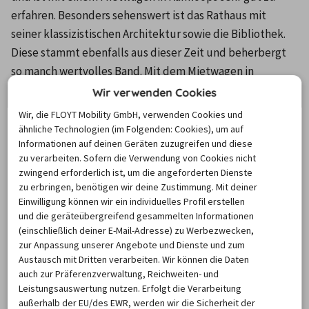
erfahren. Besonders sehenswert ist das Rathaus mit 
seiner klassizistischen Architektur sowie die Bibliothek. 
Diese stammt ebenfalls aus dieser Zeit und beherbergt 
so manch wertvolles Band. Mit dem Mietwagen in 
Kamloops unterwegs, lässt sich auch der weitläufige 
Wir verwenden Cookies
Riverside Park im städtischen Zentrum kaum verfehlen, 
Wir, die FLOYT Mobility GmbH, verwenden Cookies und
dessen breite Spazierwege und ausgedehnte 
ähnliche Technologien (im Folgenden: Cookies), um auf
Informationen auf deinen Geräten zuzugreifen und diese
Liegewiesen zum Entspannen und Verweilen einladen. 
zu verarbeiten. Sofern die Verwendung von Cookies nicht
Dies trifft auch auf den Pioneer Park zu, der mit einem 
zwingend erforderlich ist, um die angeforderten Dienste
Mietwagen in Kamloops ebenfalls binnen kürzester Zeit 
zu erbringen, benötigen wir deine Zustimmung. Mit deiner
aufgesucht werden kann. Eine sehr beliebte touristische 
Einwilligung können wir ein individuelles Profil erstellen
und die geräteübergreifend gesammelten Informationen
Attraktion ist die historische Dampflok, die durch den 
(einschließlich deiner E-Mail-Adresse) zu Werbezwecken,
weitläufigen Park führt. Setzen Sie Ihre Tour mit dem 
zur Anpassung unserer Angebote und Dienste und zum
Mietwagen in Kamloops anschließend weiter fort, sollten 
Austausch mit Dritten verarbeiten. Wir können die Daten
auch zur Präferenzverwaltung, Reichweiten- und
Sie auch der landschaftlich eindrucksvollen Umgebung 
Leistungsauswertung nutzen. Erfolgt die Verarbeitung
einen Besuch abstatten. Besonders beliebt sind die Seen 
außerhalb der EU/des EWR, werden wir die Sicherheit der