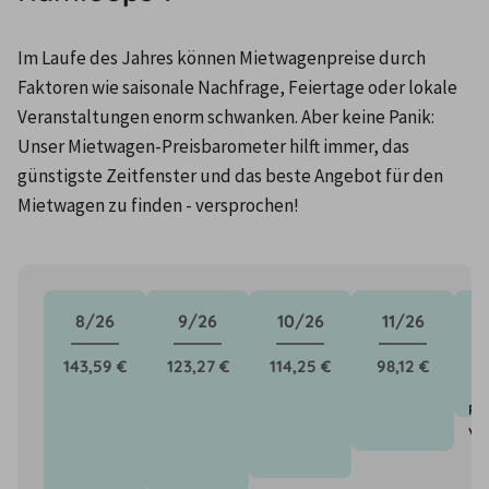
Im Laufe des Jahres können Mietwagenpreise durch 
Faktoren wie saisonale Nachfrage, Feiertage oder lokale 
Veranstaltungen enorm schwanken. Aber keine Panik: 
Unser Mietwagen-Preisbarometer hilft immer, das 
günstigste Zeitfenster und das beste Angebot für den 
Mietwagen zu finden - versprochen!
8/26
9/26
10/26
11/26
143,59 €
123,27 €
114,25 €
98,12 €
Pr
vo