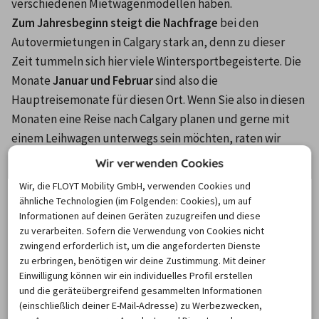
verschiedenen Mietwagenmodellen haben.
Zum Jahresbeginn steigt die Nachfrage 
bei den 
Autovermietungen in Calgary stark an, denn zu dieser 
Zeit tummeln sich hier viele Wintersportbegeisterte. Die 
Monate 
Januar und Februar 
sind also die 
Hauptreisemonate für diesen Ort. Wenn Sie also in diesen 
Monaten eine Reise nach Calgary planen und gerne mit 
einem Leihwagen unterwegs sein möchten, raten wir 
Ihnen, bereits rechtzeitig im Voraus eine Buchung bei 
Wir verwenden Cookies
einer der Mietwagenfirmen für Calgary eine Buchung 
Wir, die FLOYT Mobility GmbH, verwenden Cookies und
vorzunehmen. Zum März hin sinkt die Nachfrage wieder 
ähnliche Technologien (im Folgenden: Cookies), um auf
leicht, um dann in den kommenden Monaten konstant in 
Informationen auf deinen Geräten zuzugreifen und diese
zu verarbeiten. Sofern die Verwendung von Cookies nicht
der Nebensaison zu bleiben.
zwingend erforderlich ist, um die angeforderten Dienste
zu erbringen, benötigen wir deine Zustimmung. Mit deiner
Nach welchem Zeitraum bringen
Einwilligung können wir ein individuelles Profil erstellen
und die geräteübergreifend gesammelten Informationen
Fahrer das Mietfahrzeug in
(einschließlich deiner E-Mail-Adresse) zu Werbezwecken,