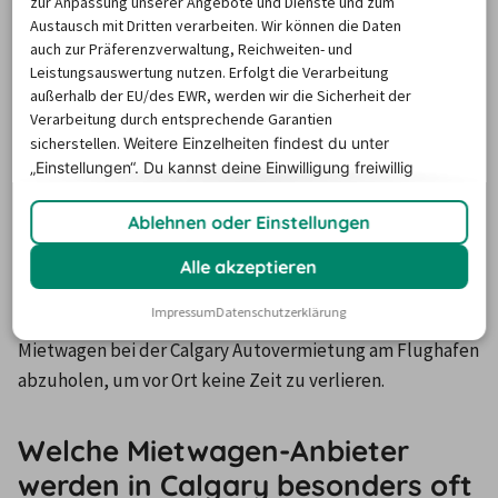
Calgary beim Vermieter wieder
zur Anpassung unserer Angebote und Dienste und zum
Austausch mit Dritten verarbeiten. Wir können die Daten
zurück?
auch zur Präferenzverwaltung, Reichweiten- und
Leistungsauswertung nutzen. Erfolgt die Verarbeitung
außerhalb der EU/des EWR, werden wir die Sicherheit der
Im Durchschnitt mieten die Urlauber die Leihwagen in 
Verarbeitung durch entsprechende Garantien
Calgary für eine Dauer von
 neun bis zehn Tagen
.
sicherstellen.
Weitere Einzelheiten findest du unter
„Einstellungen“. Du
kannst deine Einwilligung freiwillig
Ungefähr eineinhalb Wochen Mietdauer für einen 
erteilen und jederzeit
widerrufen.
Leihwagen in Calgary ist eine gute Zeitspanne, um mit 
Ablehnen oder Einstellungen
dem Mietwagen in Calgary unterwegs zu sein. Da der 
Flughafen Calgary von den meisten Fluggesellschaften 
Alle akzeptieren
angeflogen wird, starten viele der Reisenden ihre Reise 
Impressum
Datenschutzerklärung
direkt von dort aus. Es bietet sich daher an, den 
Mietwagen bei der Calgary Autovermietung am Flughafen 
abzuholen, um vor Ort keine Zeit zu verlieren.
Welche Mietwagen-Anbieter
werden in Calgary besonders oft