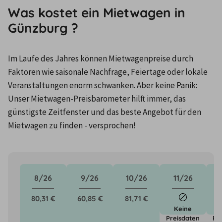
Was kostet ein Mietwagen in
Günzburg ?
Im Laufe des Jahres können Mietwagenpreise durch 
Faktoren wie saisonale Nachfrage, Feiertage oder lokale 
Veranstaltungen enorm schwanken. Aber keine Panik: 
Unser Mietwagen-Preisbarometer hilft immer, das 
günstigste Zeitfenster und das beste Angebot für den 
Mietwagen zu finden - versprochen!
8/26
9/26
10/26
11/26
80,31 €
60,85 €
81,71 €
Keine
Preisdaten
Pr