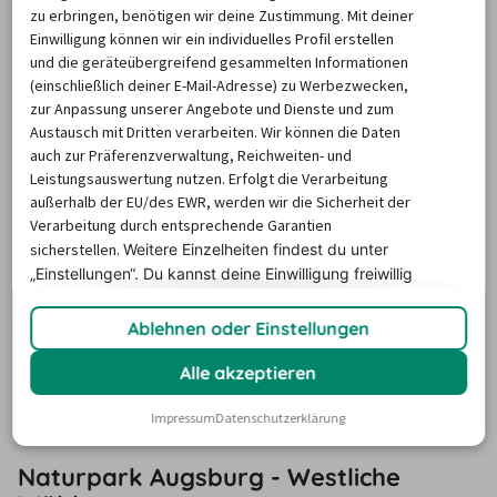
zu erbringen, benötigen wir deine Zustimmung. Mit deiner
wenn Sie mit Ihrem Leihwagen der Autovermietung durch 
Einwilligung können wir ein individuelles Profil erstellen
Günzburg bis in das Legoland fahren. Direkt an der A8 
und die geräteübergreifend gesammelten Informationen
München-Stuttgart gelegen, warten dort vielfältige 
(einschließlich deiner E-Mail-Adresse) zu Werbezwecken,
zur Anpassung unserer Angebote und Dienste und zum
Attraktionen auf Sie. Dazu gehört zum Beispiel das 
Austausch mit Dritten verarbeiten. Wir können die Daten
Miniland, dass berühmte Landschaften und Städte in 
auch zur Präferenzverwaltung, Reichweiten- und
maßstabsgetreuen (1:20) Nachbauten zeigt. Um das 
Leistungsauswertung nutzen. Erfolgt die Verarbeitung
Miniland herum finden Sie fünf Themenbereiche: LEGO X-
außerhalb der EU/des EWR, werden wir die Sicherheit der
Verarbeitung durch entsprechende Garantien
treme, LEGO City, das Land der Abenteurer, Imagination 
sicherstellen.
Weitere Einzelheiten findest du unter
und Knights Kingdom. Die Projekt X-Teststrecke, der 
„Einstellungen“. Du
kannst deine Einwilligung freiwillig
Feuerdrache und vieles mehr sorgen im Legoland für 
erteilen und jederzeit
widerrufen.
puren Spaß. Wenn Sie es anschließend etwas ruhiger 
Ablehnen oder Einstellungen
angehen lassen möchten, dann können Sie mit Ihrem 
Alle akzeptieren
Leihwagen der Autovermietung in Günzburg zum 
Naturpark Augsburg - Westliche Wälder fahren.
Impressum
Datenschutzerklärung
Naturpark Augsburg - Westliche