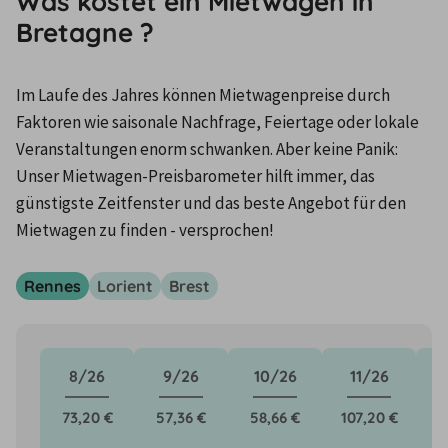
Was kostet ein Mietwagen in
Bretagne ?
Im Laufe des Jahres können Mietwagenpreise durch 
Faktoren wie saisonale Nachfrage, Feiertage oder lokale 
Veranstaltungen enorm schwanken. Aber keine Panik: 
Unser Mietwagen-Preisbarometer hilft immer, das 
günstigste Zeitfenster und das beste Angebot für den 
Mietwagen zu finden - versprochen!
Rennes
Lorient
Brest
8/26
9/26
10/26
11/26
73,20 €
57,36 €
58,66 €
107,20 €
5