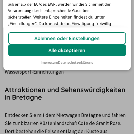
außerhalb der EU/des EWR, werden wir die Sicherheit der
Hier
 finden Sie weitere Informationen über Frankreich 
Verarbeitung durch entsprechende Garantien
und seine Regionen. Sie liegt auf einer Halbinsel und 
sicherstellen.
Weitere Einzelheiten findest du unter
grenzt an den Atlantik. Die Landschaft ist vor allem durch 
„Einstellungen“. Du
kannst deine Einwilligung freiwillig
erteilen und jederzeit
widerrufen.
Strände, Steilküsten und Inseln geprägt. Bei einer Reise 
Ablehnen oder Einstellungen
mit dem Mietwagen durch Bretagne können Sie die vielen 
Sehenswürdigkeiten der Städte kennenlernen. Sie 
Alle akzeptieren
können an den zahlreichen Stränden einen erholsamen 
Impressum
Datenschutzerklärung
Badeurlaub. Die Bretagne ist bekannt für ihre zahlreichen 
Wassersport-Einrichtungen.
Attraktionen und Sehenswürdigkeiten
in Bretagne
Entdecken Sie mit dem Mietwagen Bretagne und fahren 
Sie zur bizarren Küstenlandschaft Cote de Granit Rose. 
Dort bestehen die Felsen entlang der Küste aus 