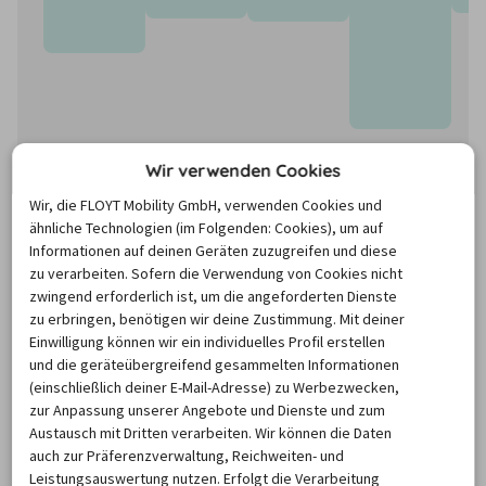
Wir verwenden Cookies
Wir, die FLOYT Mobility GmbH, verwenden Cookies und
ähnliche Technologien (im Folgenden: Cookies), um auf
Informationen auf deinen Geräten zuzugreifen und diese
zu verarbeiten. Sofern die Verwendung von Cookies nicht
zwingend erforderlich ist, um die angeforderten Dienste
zu erbringen, benötigen wir deine Zustimmung. Mit deiner
Die Preise basieren auf dem Minimum Median-Suchpreis für die
Einwilligung können wir ein individuelles Profil erstellen
nächsten 12 Monate und können für neue Suchanfragen variieren.
und die geräteübergreifend gesammelten Informationen
(einschließlich deiner E-Mail-Adresse) zu Werbezwecken,
Mietwagen Bretagne
zur Anpassung unserer Angebote und Dienste und zum
Austausch mit Dritten verarbeiten. Wir können die Daten
auch zur Präferenzverwaltung, Reichweiten- und
Leistungsauswertung nutzen. Erfolgt die Verarbeitung
Die Bretagne ist eine Region im Westen von Frankreich. 