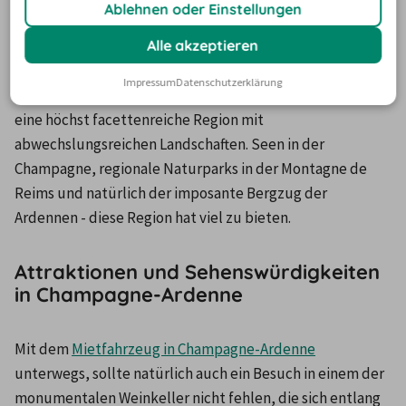
Ablehnen oder Einstellungen
die Region Champagne-Ardenne in Frankreich zu 
kommen. Welche Orte in Frankreich sonst noch einen 
Alle akzeptieren
Besuch wert sind, 
erfahren Sie hier
. Fahren Sie mit dem 
Impressum
Datenschutzerklärung
Mietwagen durch Champagne-Ardenne, entdecken Sie 
eine höchst facettenreiche Region mit 
abwechslungsreichen Landschaften. Seen in der 
Champagne, regionale Naturparks in der Montagne de 
Reims und natürlich der imposante Bergzug der 
Ardennen - diese Region hat viel zu bieten.
Attraktionen und Sehenswürdigkeiten
in Champagne-Ardenne
Mit dem 
Mietfahrzeug in Champagne-Ardenne
unterwegs, sollte natürlich auch ein Besuch in einem der 
monumentalen Weinkeller nicht fehlen, die sich entlang 