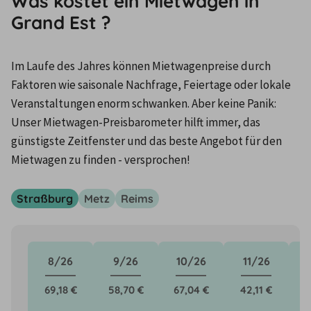
Was kostet ein Mietwagen in
Grand Est ?
Im Laufe des Jahres können Mietwagenpreise durch 
Faktoren wie saisonale Nachfrage, Feiertage oder lokale 
Veranstaltungen enorm schwanken. Aber keine Panik: 
Unser Mietwagen-Preisbarometer hilft immer, das 
günstigste Zeitfenster und das beste Angebot für den 
Mietwagen zu finden - versprochen!
Straßburg
Metz
Reims
8/26
9/26
10/26
11/26
69,18 €
58,70 €
67,04 €
42,11 €
9