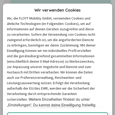
Wir verwenden Cookies
Wir, die FLOYT Mobility GmbH, verwenden Cookies und
ähnliche Technologien (im Folgenden: Cookies), um auf
Informationen auf deinen Geräten zuzugreifen und diese
zu verarbeiten. Sofern die Verwendung von Cookies nicht
zwingend erforderlich ist, um die angeforderten Dienste
zu erbringen, benötigen wir deine Zustimmung. Mit deiner
Einwilligung können wir ein individuelles Profil erstellen
und die geräteübergreifend gesammelten Informationen
(einschließlich deiner E-Mail-Adresse) zu Werbezwecken,
zur Anpassung unserer Angebote und Dienste und zum
Austausch mit Dritten verarbeiten. Wir können die Daten
Die Preise basieren auf dem Minimum Median-Suchpreis für die
auch zur Präferenzverwaltung, Reichweiten- und
nächsten 12 Monate und können für neue Suchanfragen variieren.
Leistungsauswertung nutzen. Erfolgt die Verarbeitung
außerhalb der EU/des EWR, werden wir die Sicherheit der
Verarbeitung durch entsprechende Garantien
Mietwagen Champagne-Ardenne
sicherstellen.
Weitere Einzelheiten findest du unter
„Einstellungen“. Du
kannst deine Einwilligung freiwillig
erteilen und jederzeit
widerrufen.
Nicht nur wegen des berühmten Getränks lohnt es sich, in 