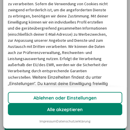
Unterkunft: Der billiger-mietwagen.de Abhol-Atlas zeigt 
zu verarbeiten. Sofern die Verwendung von Cookies nicht
zwingend erforderlich ist, um die angeforderten Dienste
alle nahegelegenen Autovermietungen und 
zu erbringen, benötigen wir deine Zustimmung. Mit deiner
Rückgabestationen in Morlaix. Für Städtetrips, 
Einwilligung können wir ein individuelles Profil erstellen
Landpartien…und mehr Flexibilität im Urlaub! Na, wo 
und die geräteübergreifend gesammelten Informationen
soll der Roadtrip starten?
(einschließlich deiner E-Mail-Adresse) zu Werbezwecken,
zur Anpassung unserer Angebote und Dienste und zum
Austausch mit Dritten verarbeiten. Wir können die Daten
auch zur Präferenzverwaltung, Reichweiten- und
Um die Karte und die Stationsinformationen
Leistungsauswertung nutzen. Erfolgt die Verarbeitung
anzuzeigen, aktiviere bitte Cookies.
außerhalb der EU/des EWR, werden wir die Sicherheit der
Klicke hier, um deine Cookie-Einstellungen zu
Verarbeitung durch entsprechende Garantien
verwalten.
sicherstellen.
Weitere Einzelheiten findest du unter
„Einstellungen“. Du
kannst deine Einwilligung freiwillig
erteilen und jederzeit
widerrufen.
Ablehnen oder Einstellungen
Die beliebtesten Reiseziele
Alle akzeptieren
Impressum
Datenschutzerklärung