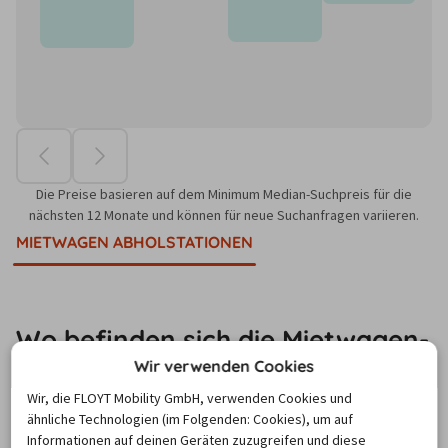
Die Preise basieren auf dem Minimum Median-Suchpreis für die
nächsten 12 Monate und können für neue Suchanfragen variieren.
MIETWAGEN ABHOLSTATIONEN
Wo befinden sich die Mietwagen-
Stationen in Morlaix?
Wir verwenden Cookies
Wir, die FLOYT Mobility GmbH, verwenden Cookies und
ähnliche Technologien (im Folgenden: Cookies), um auf
Ob am Flughafen, Bahnhof oder in der Nähe der 
Informationen auf deinen Geräten zuzugreifen und diese