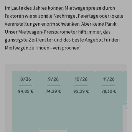
Im Laufe des Jahres können Mietwagenpreise durch 
Faktoren wie saisonale Nachfrage, Feiertage oder lokale 
Veranstaltungen enorm schwanken. Aber keine Panik: 
Unser Mietwagen-Preisbarometer hilft immer, das 
günstigste Zeitfenster und das beste Angebot für den 
Mietwagen zu finden - versprochen!
8/26
9/26
10/26
11/26
94,85 €
74,29 €
92,39 €
78,30 €
Pr
vo