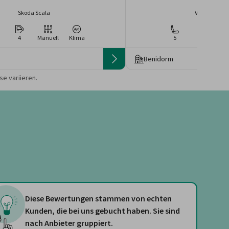
Skoda Scala
Volkswagen 
4
Manuell
Klima
5
4
Ma
Benidorm
 die Preise von der
e variieren.
Diese Bewertungen stammen von echten
Kunden, die bei uns gebucht haben. Sie sind
nach Anbieter gruppiert.