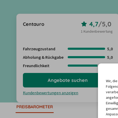
4,7
/
5,0
Centauro
1 Kundenbewertung
Fahrzeugzustand
5,0
Abholung & Rückgabe
5,0
Freundlichkeit
4,0
Angebote suchen
Wir, di
Folgend
verarbe
Kundenbewertungen anzeigen
angefor
Einwill
PREISBAROMETER
gesamme
Anpassu