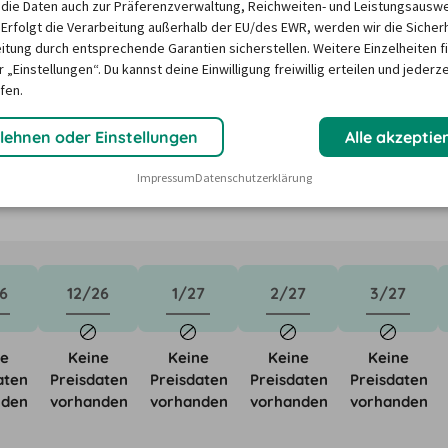
die Daten auch zur Präferenzverwaltung, Reichweiten- und Leistungsausw
 Erfolgt die Verarbeitung außerhalb der EU/des EWR, werden wir die Sicher
itung durch entsprechende Garantien sicherstellen. Weitere Einzelheiten f
n in Benidorm ?
 „Einstellungen“. Du kannst deine Einwilligung freiwillig erteilen und jederze
fen.
ktoren wie saisonale Nachfrage, Feiertage oder lokale 
lehnen oder Einstellungen
Alle akzeptie
Unser Mietwagen-Preisbarometer hilft immer, das 
Impressum
Datenschutzerklärung
n Mietwagen zu finden - versprochen!
6
12/26
1/27
2/27
3/27
ne
Keine
Keine
Keine
Keine
aten
Preisdaten
Preisdaten
Preisdaten
Preisdaten
nden
vorhanden
vorhanden
vorhanden
vorhanden