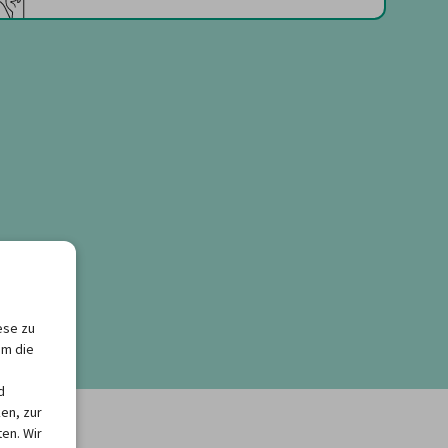
ese zu
um die
d
en, zur
en. Wir