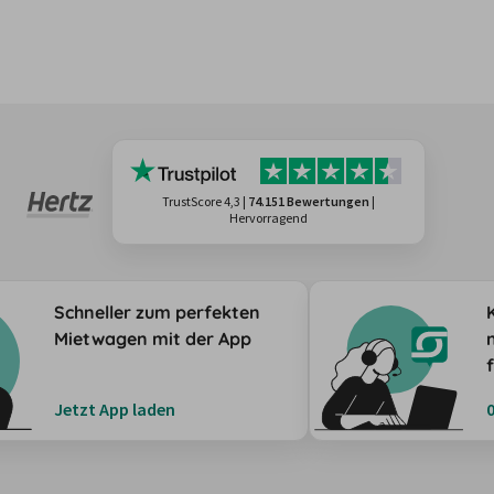
TrustScore 4,3
|
74.151 Bewertungen
|
Hervorragend
Schneller zum perfekten
Mietwagen mit der App
Jetzt App laden
0