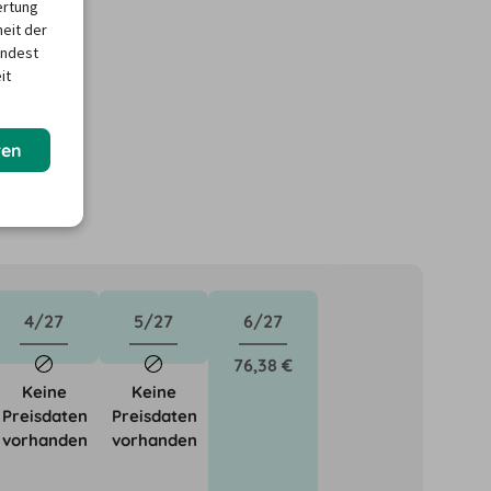
ertung
heit der
indest
it
ren
4/27
5/27
6/27
76,38 €
Keine
Keine
Preisdaten
Preisdaten
vorhanden
vorhanden