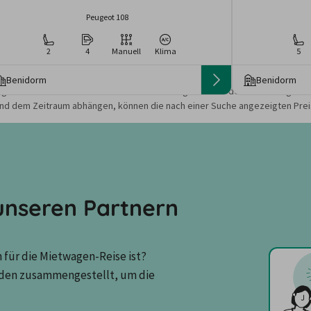
Peugeot 108
2
4
Manuell
Klima
5
Benidorm
Benidorm
gebote und Preise basieren auf den Suchergebnissen der letzten Tage. Da
nd dem Zeitraum abhängen, können die nach einer Suche angezeigten Preis
nseren Partnern
für die Mietwagen-Reise ist? 
den zusammengestellt, um die 