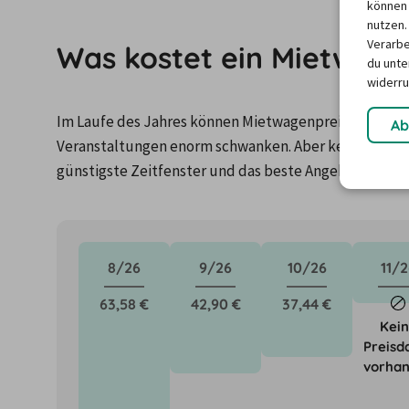
können 
nutzen.
Verarbe
Was kostet ein Mietwage
du unter
widerru
Im Laufe des Jahres können Mietwagenpreise durch Fa
Ab
Veranstaltungen enorm schwanken. Aber keine Panik: 
günstigste Zeitfenster und das beste Angebot für de
8/26
9/26
10/26
11/2
63,58 €
42,90 €
37,44 €
Kei
Preisd
vorha