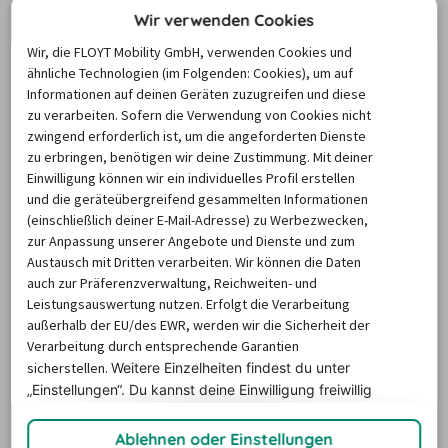
Im Laufe des Jahres können Mietwagenpreise durch 
Wir verwenden Cookies
Faktoren wie saisonale Nachfrage, Feiertage oder lokale 
Wir, die FLOYT Mobility GmbH, verwenden Cookies und
Veranstaltungen enorm schwanken. Aber keine Panik: 
ähnliche Technologien (im Folgenden: Cookies), um auf
Informationen auf deinen Geräten zuzugreifen und diese
Unser Mietwagen-Preisbarometer hilft immer, das 
zu verarbeiten. Sofern die Verwendung von Cookies nicht
günstigste Zeitfenster und das beste Angebot für den 
zwingend erforderlich ist, um die angeforderten Dienste
Mietwagen zu finden - versprochen!
zu erbringen, benötigen wir deine Zustimmung. Mit deiner
Einwilligung können wir ein individuelles Profil erstellen
und die geräteübergreifend gesammelten Informationen
Antalya
İzmir
Istanbul
(einschließlich deiner E-Mail-Adresse) zu Werbezwecken,
zur Anpassung unserer Angebote und Dienste und zum
Austausch mit Dritten verarbeiten. Wir können die Daten
auch zur Präferenzverwaltung, Reichweiten- und
8/26
9/26
10/26
11/26
Leistungsauswertung nutzen. Erfolgt die Verarbeitung
außerhalb der EU/des EWR, werden wir die Sicherheit der
82,97 €
67,92 €
62,76 €
62,90 €
6
Verarbeitung durch entsprechende Garantien
sicherstellen.
Weitere Einzelheiten findest du unter
„Einstellungen“. Du
kannst deine Einwilligung freiwillig
erteilen und jederzeit
widerrufen.
Ablehnen oder Einstellungen