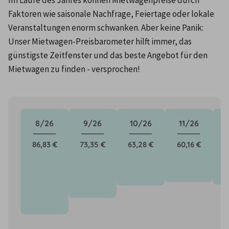
Im Laufe des Jahres können Mietwagenpreise durch 
Faktoren wie saisonale Nachfrage, Feiertage oder lokale 
Veranstaltungen enorm schwanken. Aber keine Panik: 
Unser Mietwagen-Preisbarometer hilft immer, das 
günstigste Zeitfenster und das beste Angebot für den 
Mietwagen zu finden - versprochen!
8/26
9/26
10/26
11/26
86,83 €
73,35 €
63,28 €
60,16 €
6