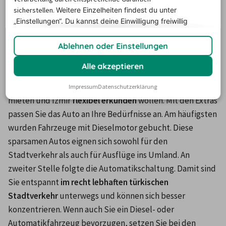
Diese Extras haben viele Kunden
sicherstellen.
Weitere Einzelheiten findest du unter
„Einstellungen“. Du
kannst deine Einwilligung freiwillig
bei ihrem Leihauto in Izmir
erteilen und jederzeit
widerrufen.
hinzugebucht
Ablehnen oder Einstellungen
Alle akzeptieren
Die meisten Kunden suchen sich bereits während der 
Buchung gezielt Zusatzoptionen aus, wenn Sie ein Auto 
Impressum
Datenschutzerklärung
mieten und Izmir 
flexibel erkunden
 wollen. Mit den Extras 
passen Sie das Auto an Ihre Bedürfnisse an. Am häufigsten 
wurden Fahrzeuge mit Dieselmotor gebucht. Diese 
sparsamen Autos eignen sich sowohl für den 
Stadtverkehr als auch für Ausflüge ins Umland. An 
zweiter Stelle folgte die Automatikschaltung. Damit sind 
Sie entspannt 
im recht lebhaften türkischen 
Stadtverkehr
 unterwegs und können sich besser 
konzentrieren. Wenn auch Sie ein Diesel- oder 
Automatikfahrzeug bevorzugen, setzen Sie bei den 