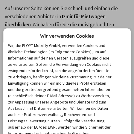
Auf unserer Seite können Sie schnell und einfach die 
verschiedenen Anbieter in 
Izmir für Mietwagen 
überblicken
. Wir haben für Sie die meistgebuchten 
Verleiher verglichen und ausgewertet. Neben den 
Wir verwenden Cookies
bekannteren Namen finden Sie auch einige nationale 
Wir, die FLOYT Mobility GmbH, verwenden Cookies und
Unternehmen in Izmir für die Autovermietung. Am 
ähnliche Technologien (im Folgenden: Cookies), um auf
beliebtesten in Izmir ist bei unseren Kunden das 
Informationen auf deinen Geräten zuzugreifen und diese
zu verarbeiten. Sofern die Verwendung von Cookies nicht
türkische Mietwagenunternehmen 
Circular Car Hire
, 
zwingend erforderlich ist, um die angeforderten Dienste
gefolgt von Europcar und Budget, der 
zu erbringen, benötigen wir deine Zustimmung. Mit deiner
Tochtergesellschaft von Avis.
Einwilligung können wir ein individuelles Profil erstellen
Circular Car Hire
und die geräteübergreifend gesammelten Informationen
(einschließlich deiner E-Mail-Adresse) zu Werbezwecken,
Europcar
zur Anpassung unserer Angebote und Dienste und zum
Budget
Austausch mit Dritten verarbeiten. Wir können die Daten
Alamo
auch zur Präferenzverwaltung, Reichweiten- und
Leistungsauswertung nutzen. Erfolgt die Verarbeitung
Enterprise
außerhalb der EU/des EWR, werden wir die Sicherheit der
Verarbeitung durch entsprechende Garantien