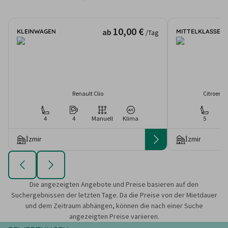
10,00 €
ab
KLEINWAGEN
MITTELKLASSE
/Tag
Renault Clio
Citroen C
4
4
Manuell
Klima
5
İzmir
İzmir
Die angezeigten Angebote und Preise basieren auf den
Suchergebnissen der letzten Tage. Da die Preise von der Mietdauer
und dem Zeitraum abhängen, können die nach einer Suche
angezeigten Preise variieren.