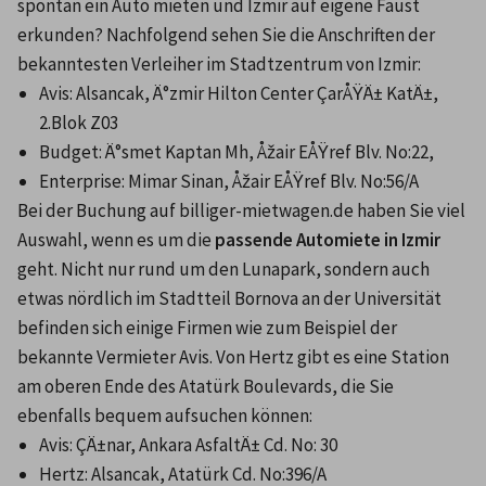
spontan ein Auto mieten und Izmir auf eigene Faust 
erkunden? Nachfolgend sehen Sie die Anschriften der 
bekanntesten Verleiher im Stadtzentrum von Izmir:
Avis: Alsancak, Ä°zmir Hilton Center ÇarÅŸÄ± KatÄ±, 
2.Blok Z03
Budget: Ä°smet Kaptan Mh, Åžair EÅŸref Blv. No:22,
Enterprise: Mimar Sinan, Åžair EÅŸref Blv. No:56/A
Bei der Buchung auf billiger-mietwagen.de haben Sie viel 
Auswahl, wenn es um die 
passende Automiete in Izmir
geht. Nicht nur rund um den Lunapark, sondern auch 
etwas nördlich im Stadtteil Bornova an der Universität 
befinden sich einige Firmen wie zum Beispiel der 
bekannte Vermieter Avis. Von Hertz gibt es eine Station 
am oberen Ende des Atatürk Boulevards, die Sie 
ebenfalls bequem aufsuchen können:
Avis: ÇÄ±nar, Ankara AsfaltÄ± Cd. No: 30
Hertz: Alsancak, Atatürk Cd. No:396/A