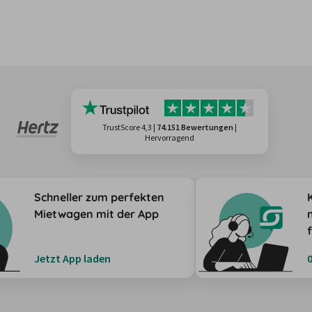
TrustScore 4,3
|
74.151 Bewertungen
|
Hervorragend
Schneller zum perfekten
Mietwagen mit der App
Jetzt App laden
0