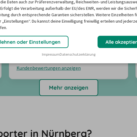
die Daten auch zur Präferenzverwaltung, Reichweiten- und Leistungsausw
 Erfolgt die Verarbeitung außerhalb der EU/des EWR, werden wir die Sicher
itung durch entsprechende Garantien sicherstellen. Weitere Einzelheiten f
Fahrzeugzustand
4,2
 „Einstellungen“. Du kannst deine Einwilligung freiwillig erteilen und jederze
Abholung & Rückgabe
4,5
fen.
Freundlichkeit
4,7
lehnen oder Einstellungen
Alle akzeptie
Angebote suchen
Impressum
Datenschutzerklärung
Kundenbewertungen anzeigen
Mehr anzeigen
sporter in Nürnberg?