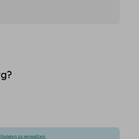
önnen für neue
rg?
ellungen zu verwalten.