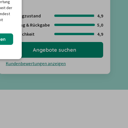
ertung
heit der
indest
Fahrzeugzustand
4,9
it
Abholung & Rückgabe
5,0
Freundlichkeit
4,9
ren
Angebote suchen
Kundenbewertungen anzeigen