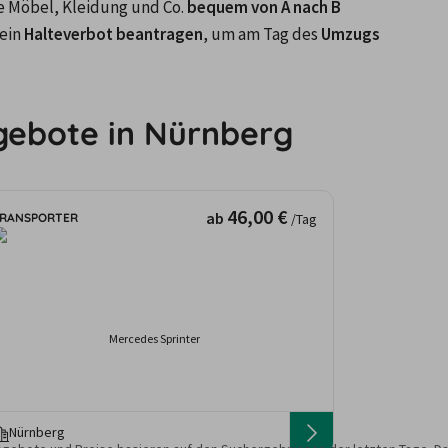
e Möbel, Kleidung und Co. 
bequem von A nach B 
ein 
Halteverbot beantragen
, um am Tag des 
Umzugs 
gebote in Nürnberg
46,00 €
ab
RANSPORTER
/Tag
Mercedes Sprinter
Nürnberg