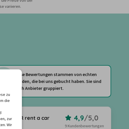
 die Preise von der
e variieren.
Diese Bewertungen stammen von echten
Kunden, die bei uns gebucht haben. Sie sind
nach Anbieter gruppiert.
ese zu
um die
d
4,9
/
5,0
FLIZZR rent a car
en, zur
en. Wir
9 Kundenbewertungen