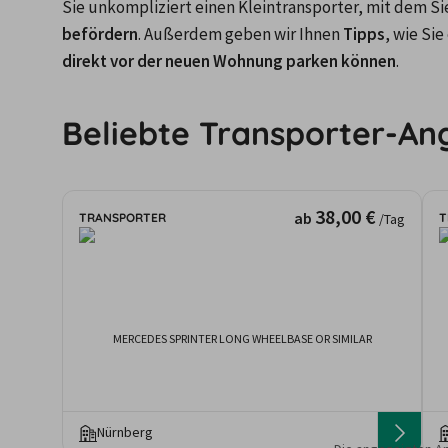
Sie unkompliziert einen Kleintransporter, mit dem Si
befördern
. Außerdem geben wir Ihnen 
Tipps
, wie Sie 
direkt vor der neuen Wohnung parken können
.
Beliebte Transporter-An
38,00 €
ab
TRANSPORTER
T
/Tag
MERCEDES SPRINTER LONG WHEELBASE OR SIMILAR
Nürnberg