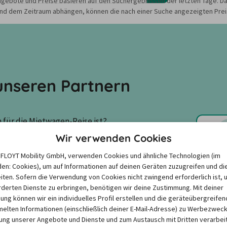
gebote und Preise basieren auf den Suchergebnissen der letzten Tage. Da
nd dem Zeitraum abhängen, können die nach einer Suche angezeigten Preis
nseren Partnern
für die Mietwagen-Reise ist? 
den zusammengestellt, um die 
Wir verwenden Cookies
e FLOYT Mobility GmbH, verwenden Cookies und ähnliche Technologien (im
en: Cookies), um auf Informationen auf deinen Geräten zuzugreifen und di
iten. Sofern die Verwendung von Cookies nicht zwingend erforderlich ist, 
derten Dienste zu erbringen, benötigen wir deine Zustimmung. Mit deiner
igung können wir ein individuelles Profil erstellen und die geräteübergreifen
4,5
/
5,0
Alamo
lten Informationen (einschließlich deiner E-Mail-Adresse) zu Werbezweck
ng unserer Angebote und Dienste und zum Austausch mit Dritten verarbeit
13 Kundenbewertungen