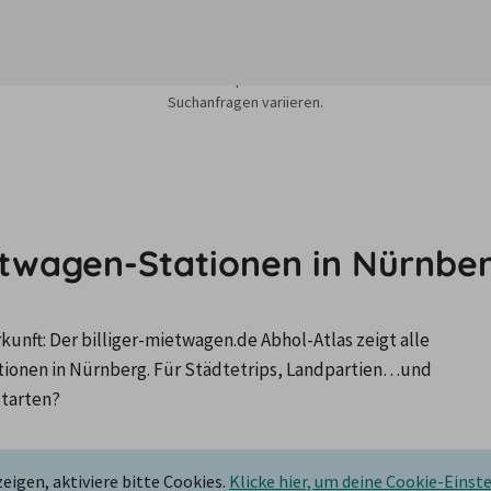
sieren auf dem Minimum Median-Suchpreis für die nächsten 12 Monate und k
Suchanfragen variieren.
etwagen-Stationen in Nürnbe
nft: Der billiger-mietwagen.de Abhol-Atlas zeigt alle 
onen in Nürnberg. Für Städtetrips, Landpartien…und 
starten?
igen, aktiviere bitte Cookies.
Klicke hier, um deine Cookie-Einst