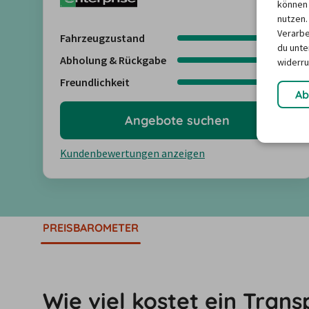
können 
nutzen.
Verarbe
Fahrzeugzustand
4,5
du unter
Abholung & Rückgabe
4,5
widerru
Freundlichkeit
4,5
Ab
Angebote suchen
Kundenbewertungen anzeigen
PREISBAROMETER
Wie viel kostet ein Tran