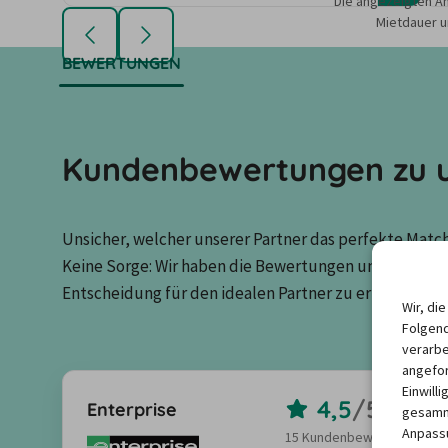
Die angezeigten An
Mietdauer u
BEWERTUNGEN
Kundenbewertungen zu u
Unsicher, welcher unserer Partner das perfekte Match 
Keine Sorge: Wir haben die Bewertungen unserer Kun
Entscheidung für den idealen Partner zu erleichtern.
Wir, di
Folgend
verarbe
angefor
Einwill
4,5
/
5,0
Enterprise
gesamme
Anpassu
15 Kundenbewertungen