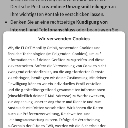
Deutsche Post 
kostenlose Umzugsmitteilungen
 an 
Ihre wichtigsten Kontakte verschicken lassen.
Denken Sie an eine rechtzeitige 
Kündigung von 
Internet- und Telefonanschluss
 oder beantragen Sie 
eine Ummeldung über den Umzugsservice Ihres 
Wir verwenden Cookies
Providers, damit Sie in der neuen Wohnung möglichst 
Wir, die FLOYT Mobility GmbH, verwenden Cookies und
schnell telefonieren und surfen können.
ähnliche Technologien (im Folgenden: Cookies), um auf
Informationen auf deinen Geräten zuzugreifen und diese
Packen Sie mit System: Frühzeitiges Ausmisten und 
zu verarbeiten. Sofern die Verwendung von Cookies nicht
die gewissenhafte 
Beschriftung von Umzugskartons
zwingend erforderlich ist, um die angeforderten Dienste
sparen später wertvolle Zeit.
zu erbringen, benötigen wir deine Zustimmung. Mit deiner
Weitere Tipps, zum Beispiel für Fahranfänger und die 
Einwilligung können wir ein individuelles Profil erstellen
und die geräteübergreifend gesammelten Informationen
Anmietung eines Transporters
, finden Sie in unserem 
(einschließlich deiner E-Mail-Adresse) zu Werbezwecken,
FAQ-Bereich
.
zur Anpassung unserer Angebote und Dienste und zum
Austausch mit Dritten verarbeiten. Wir können die Daten
auch zur Präferenzverwaltung, Reichweiten- und
Transporter mieten: Für
Leistungsauswertung nutzen. Erfolgt die Verarbeitung
Aschaffenburg den passenden Wagen
außerhalb der EU/des EWR, werden wir die Sicherheit der