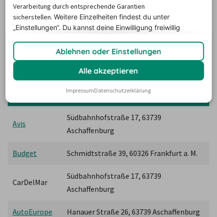
mieten
Verarbeitung durch entsprechende Garantien
sicherstellen.
Weitere Einzelheiten findest du unter
„Einstellungen“. Du
kannst deine Einwilligung freiwillig
Bei gleich mehreren Mietstationen in der Stadt und 
erteilen und jederzeit
widerrufen.
näheren Umgebung können Sie bei unseren Partnern 
Ablehnen oder Einstellungen
Sprinter 
oder 
Transporter mieten
 und Aschaffenburg als 
Alle akzeptieren
Abholort nutzen.
Impressum
Datenschutzerklärung
Anbieter
Adresse
Südbahnhofstraße 17, 63739 
Avis
Aschaffenburg
Budget
Schmidtstraße 39, 60326 Frankfurt a. M.
Südbahnhofstraße 17, 63739 
CarDelMar
Aschaffenburg
AutoEurope
Hanauer Straße 26, 63739 Aschaffenburg