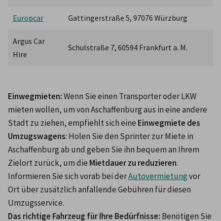
Europcar
Gattingerstraße 5, 97076 Würzburg
Argus Car 
Schulstraße 7, 60594 Frankfurt a. M.
Hire
Einwegmieten
:
 Wenn Sie einen Transporter oder LKW 
mieten wollen, um von Aschaffenburg aus in eine andere 
Stadt zu ziehen, empfiehlt sich eine 
Einwegmiete des 
Umzugswagens
: Holen Sie den Sprinter zur Miete in 
Aschaffenburg ab und geben Sie ihn bequem an Ihrem 
Zielort zurück, um die 
Mietdauer zu reduzieren
. 
Informieren Sie sich vorab bei der 
Autovermietung
 vor 
Ort über zusätzlich anfallende Gebühren für diesen 
Umzugsservice.
Das richtige Fahrzeug für Ihre Bedürfnisse:
 Benötigen Sie 