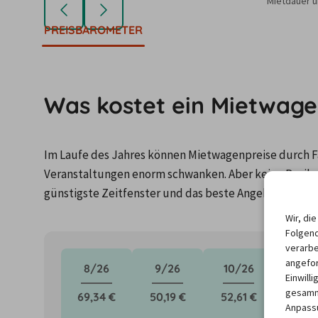
Mietdauer u
PREISBAROMETER
Was kostet ein Mietwage
Im Laufe des Jahres können Mietwagenpreise durch Fa
Veranstaltungen enorm schwanken. Aber keine Panik: 
günstigste Zeitfenster und das beste Angebot für de
Wir, di
Folgend
verarbe
angefor
8/26
9/26
10/26
11/2
Einwill
gesamme
69,34 €
50,19 €
52,61 €
Anpassu
Kei