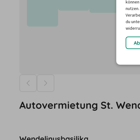
können 
Preisd
nutzen.
vorha
Verarbe
du unter
widerru
Ab
Die Preise ba
Autovermietung St. Wen
Wendelinusbasilika