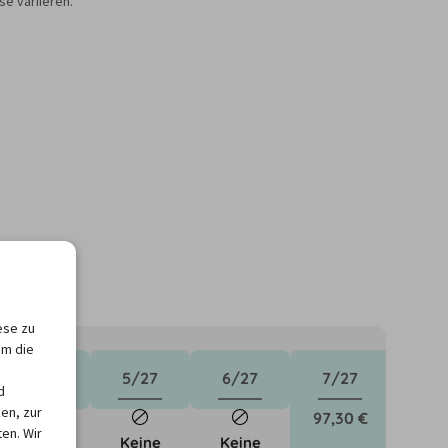
e variieren.
ese zu
um die
4/27
5/27
6/27
7/27
d
en, zur
97,30 €
en. Wir
Keine
Keine
Keine