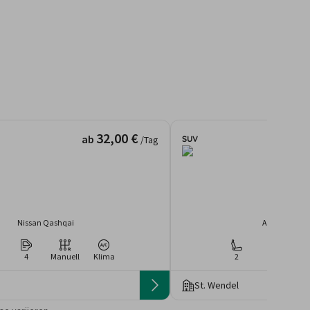
32,00 €
ab
SUV
/Tag
Nissan Qashqai
Audi Q3 Spor
4
Manuell
Klima
2
2
Ma
St. Wendel
 die Preise von der