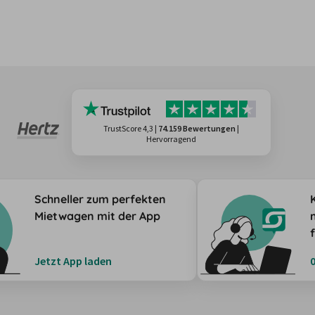
TrustScore 4,3
|
74.159 Bewertungen
|
Hervorragend
Schneller zum perfekten
Mietwagen mit der App
Jetzt App laden
0