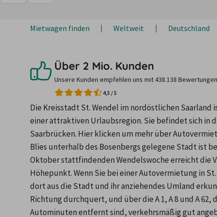
Mietwagen finden
Weltweit
Deutschland
Über 2 Mio. Kunden
Unsere Kunden empfehlen uns mit 438.138 Bewertungen
4,5
/
5
Die Kreisstadt St. Wendel im nordöstlichen Saarland i
einer attraktiven Urlaubsregion. Sie befindet sich in
Saarbrücken. Hier klicken um mehr über Autovermietu
Blies unterhalb des Bosenbergs gelegene Stadt ist bes
Oktober stattfindenden Wendelswoche erreicht die Ve
Höhepunkt. Wenn Sie bei einer Autovermietung in St.
dort aus die Stadt und ihr anziehendes Umland erkunde
Richtung durchquert, und über die A 1, A 8 und A 62, d
Autominuten entfernt sind, verkehrsmäßig gut angebu