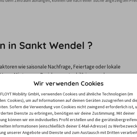
nd dem Zeitraum abhängen, können die nach einer Suche angezeigten Preis
n in Sankt Wendel ?
ktoren wie saisonale Nachfrage, Feiertage oder lokale 
Unser Mietwagen-Preisbarometer hilft immer, das 
Wir verwenden Cookies
n Mietwagen zu finden - versprochen!
e FLOYT Mobility GmbH, verwenden Cookies und ähnliche Technologien (im
en: Cookies), um auf Informationen auf deinen Geräten zuzugreifen und di
iten. Sofern die Verwendung von Cookies nicht zwingend erforderlich ist, 
derten Dienste zu erbringen, benötigen wir deine Zustimmung. Mit deiner
6
12/26
1/27
2/27
3/27
igung können wir ein individuelles Profil erstellen und die geräteübergreifen
lten Informationen (einschließlich deiner E-Mail-Adresse) zu Werbezweck
ng unserer Angebote und Dienste und zum Austausch mit Dritten verarbeit
ne
Keine
Keine
Keine
Keine