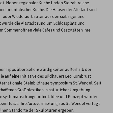
adt. Neben regionaler Küche finden Sie zahlreiche 
und orientalischer Küche. Die Häuser der Altstadt sind 
u- oder Wiederaufbauten aus den siebziger und 
t wurde die Altstadt rund um Schlossplatz und 
 Sommer öffnen viele Cafes und Gaststätten ihre 
über Tipps über Sehenswürdigkeiten außerhalb der 
e auf eine Initiative des Bildhauers Leo Kornbrust 
nternationale Steinbildhauersymposium St. Wendel. Seit 
chaffenen Großplastiken in natürlicher Umgebung 
n systematisch angeordnet. Idee und Konzept wurden 
eeinflusst. Ihre Autovermietung aus St. Wendel verfügt 
zelnen Standorte der Skulpturen ergeben.