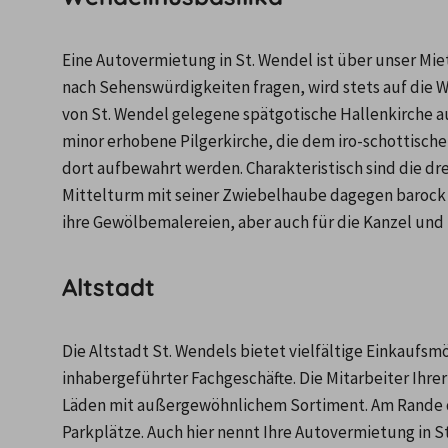
Eine Autovermietung in St. Wendel ist über unser Miet
nach Sehenswürdigkeiten fragen, wird stets auf die W
von St. Wendel gelegene spätgotische Hallenkirche aus
minor erhobene Pilgerkirche, die dem iro-schottische
dort aufbewahrt werden. Charakteristisch sind die dr
Mittelturm mit seiner Zwiebelhaube dagegen barock ge
ihre Gewölbemalereien, aber auch für die Kanzel und 
Altstadt
Die Altstadt St. Wendels bietet vielfältige Einkaufsm
inhabergeführter Fachgeschäfte. Die Mitarbeiter Ihre
Läden mit außergewöhnlichem Sortiment. Am Rande der
Parkplätze. Auch hier nennt Ihre Autovermietung in S