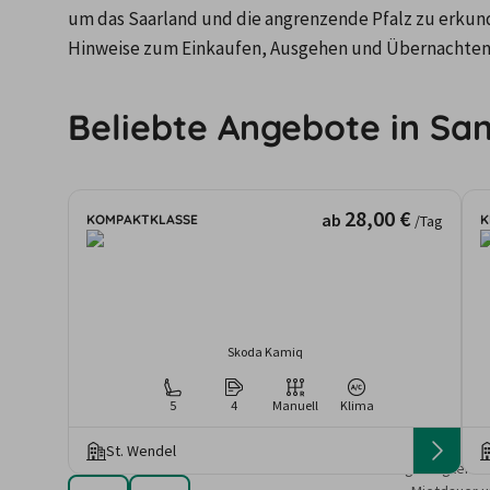
um das Saarland und die angrenzende Pfalz zu erkunde
Hinweise zum Einkaufen, Ausgehen und Übernachten
Beliebte Angebote in Sa
28,00 €
ab
KOMPAKTKLASSE
K
/Tag
Skoda Kamiq
5
4
Manuell
Klima
St. Wendel
Die angezeigten An