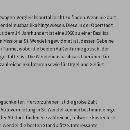
wagen-Vergleichsportal leicht zu finden. Wenn Sie dort 
endelinusbasilika hingewiesen. Diese in der Oberstadt 
 dem 14. Jahrhundert ist eine 1960 zu einer Basilica 
n Missionar St. Wendelin gewidmet ist, dessen Gebeine 
ei Türme, wobei die beiden Außentürme gotisch, der 
staltet ist. Die Wendelinusbasilika ist berühmt für 
zahlreiche Skulpturen sowie für Orgel und Geläut.
öglichkeiten. Hervorzuheben ist die große Zahl 
r Autovermietung in St. Wendel kennen bestimmt einige 
 Altstadt finden Sie zahlreiche, teilweise kostenlose 
t. Wendel die besten Standplätze. Interessante 