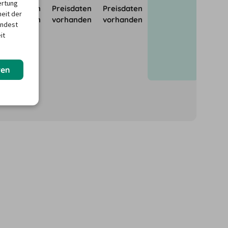
ertung
Preisdaten
Preisdaten
Preisdaten
heit der
vorhanden
vorhanden
vorhanden
indest
it
ren
önnen für neue