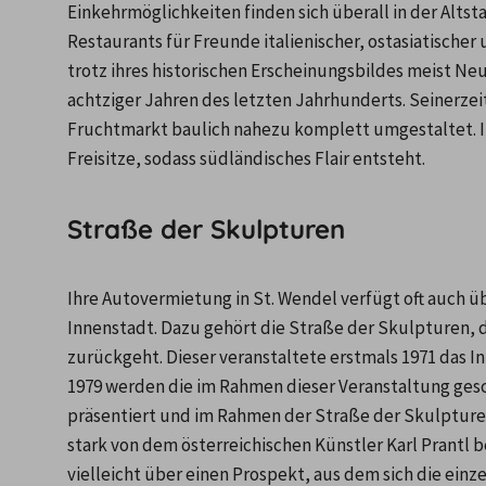
Einkehrmöglichkeiten finden sich überall in der Altst
Restaurants für Freunde italienischer, ostasiatischer 
trotz ihres historischen Erscheinungsbildes meist Ne
achtziger Jahren des letzten Jahrhunderts. Seinerzei
Fruchtmarkt baulich nahezu komplett umgestaltet. Im
Freisitze, sodass südländisches Flair entsteht.
Straße der Skulpturen
Ihre Autovermietung in St. Wendel verfügt oft auch 
Innenstadt. Dazu gehört die Straße der Skulpturen, di
zurückgeht. Dieser veranstaltete erstmals 1971 das I
1979 werden die im Rahmen dieser Veranstaltung ges
präsentiert und im Rahmen der Straße der Skulpture
stark von dem österreichischen Künstler Karl Prantl b
vielleicht über einen Prospekt, aus dem sich die ein