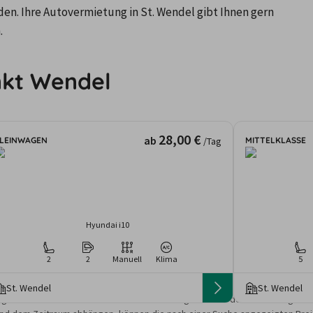
n. Ihre Autovermietung in St. Wendel gibt Ihnen gern 
.
nkt Wendel
28,00 €
ab
LEINWAGEN
MITTELKLASSE
/Tag
Hyundai i10
2
2
Manuell
Klima
5
St. Wendel
St. Wendel
gebote und Preise basieren auf den Suchergebnissen der letzten Tage. Da