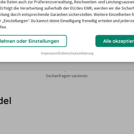
die Daten auch zur Präferenzverwaltung, Reichweiten- und Leistungsausw
aten
Preisdaten
Preisdaten
Preisdaten
Preisdaten
 Erfolgt die Verarbeitung außerhalb der EU/des EWR, werden wir die Sicher
nden
vorhanden
vorhanden
vorhanden
vorhanden
itung durch entsprechende Garantien sicherstellen. Weitere Einzelheiten f
 „Einstellungen“. Du kannst deine Einwilligung freiwillig erteilen und jederze
fen.
lehnen oder Einstellungen
Alle akzeptie
Impressum
Datenschutzerklärung
sieren auf dem Minimum Median-Suchpreis für die nächsten 12 Monate und k
Suchanfragen variieren.
del