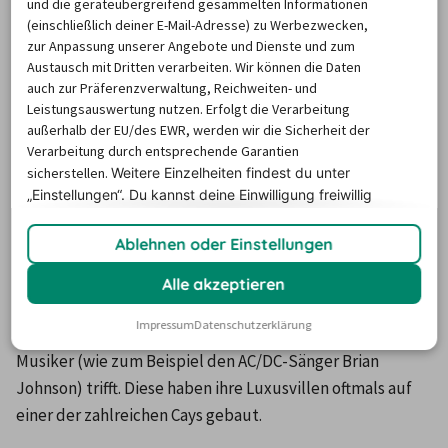
und die geräteübergreifend gesammelten Informationen
bekannt, denn Sonne, Strand und Meer sind die 
(einschließlich deiner E-Mail-Adresse) zu Werbezwecken,
Markenzeichen von Florida.
zur Anpassung unserer Angebote und Dienste und zum
Das warme Wasser am Golf von Mexiko bietet Gelegenheit 
Austausch mit Dritten verarbeiten. Wir können die Daten
auch zur Präferenzverwaltung, Reichweiten- und
für einen Strandurlaub oder für Wassersport aller Art. Die 
Leistungsauswertung nutzen. Erfolgt die Verarbeitung
dem Festland vorgelagerten Cays (auch "Florida Keys" 
außerhalb der EU/des EWR, werden wir die Sicherheit der
genannt) sind kleine Inseln aus Sand- oder 
Verarbeitung durch entsprechende Garantien
Korallenablagerungen.
sicherstellen.
Weitere Einzelheiten findest du unter
„Einstellungen“. Du
kannst deine Einwilligung freiwillig
Ihre in den USA sprichwörtlich gewordene Schönheit hat 
erteilen und jederzeit
widerrufen.
viele Superstars hierher gezogen. So braucht man sich 
Ablehnen oder Einstellungen
nicht zu wundern, wenn man beim Spaziergang durch 
Sarasota auf Fernsehstars (zum Beispiel Oprah Winfrey), 
Alle akzeptieren
Sportler (wie etwa den deutschen Tennisprofi Tommy 
Impressum
Datenschutzerklärung
Haas), Schriftsteller (zum Beispiel Stephen King) oder 
Musiker (wie zum Beispiel den AC/DC-Sänger Brian 
Johnson) trifft. Diese haben ihre Luxusvillen oftmals auf 
einer der zahlreichen Cays gebaut. 