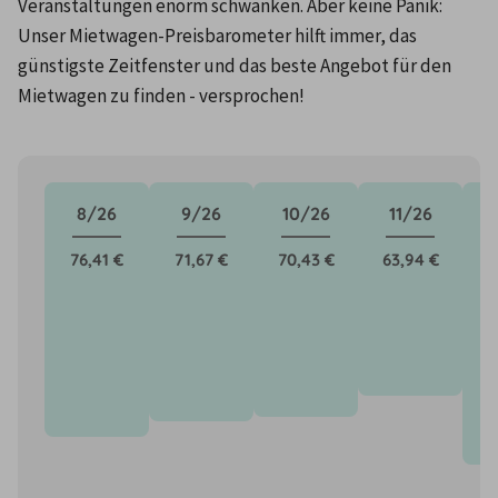
Veranstaltungen enorm schwanken. Aber keine Panik: 
Unser Mietwagen-Preisbarometer hilft immer, das 
günstigste Zeitfenster und das beste Angebot für den 
Mietwagen zu finden - versprochen!
8/26
9/26
10/26
11/26
76,41 €
71,67 €
70,43 €
63,94 €
8