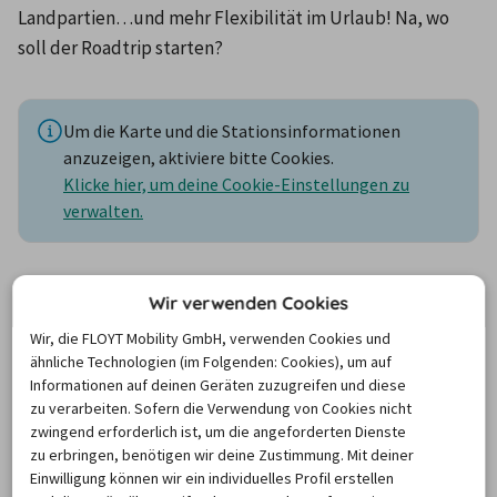
Landpartien…und mehr Flexibilität im Urlaub! Na, wo 
soll der Roadtrip starten?
Um die Karte und die Stationsinformationen
anzuzeigen, aktiviere bitte Cookies.
Klicke hier, um deine Cookie-Einstellungen zu
verwalten.
Wir verwenden Cookies
Mietwagen Sarasota
Wir, die FLOYT Mobility GmbH, verwenden Cookies und
Preisvergleich
ähnliche Technologien (im Folgenden: Cookies), um auf
Informationen auf deinen Geräten zuzugreifen und diese
zu verarbeiten. Sofern die Verwendung von Cookies nicht
Sarasota ist ein kleiner Ort im 
zwingend erforderlich ist, um die angeforderten Dienste
Bundesstaat Florida in den USA
. Der südöstlich gelegene 
zu erbringen, benötigen wir deine Zustimmung. Mit deiner
Bundesstaat ist gemeinhin als der "Sunshine State" 
Einwilligung können wir ein individuelles Profil erstellen