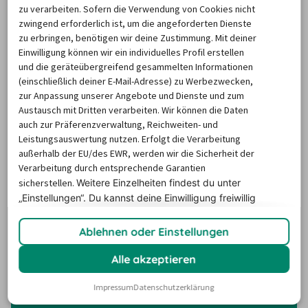
Unterkunft: Der billiger-mietwagen.de Abhol-Atlas zeigt 
zu verarbeiten. Sofern die Verwendung von Cookies nicht
zwingend erforderlich ist, um die angeforderten Dienste
alle nahegelegenen Autovermietungen und 
zu erbringen, benötigen wir deine Zustimmung. Mit deiner
Rückgabestationen in Salou. Für Städtetrips, 
Einwilligung können wir ein individuelles Profil erstellen
Landpartien…und mehr Flexibilität im Urlaub! Na, wo 
und die geräteübergreifend gesammelten Informationen
soll der Roadtrip starten?
(einschließlich deiner E-Mail-Adresse) zu Werbezwecken,
zur Anpassung unserer Angebote und Dienste und zum
Austausch mit Dritten verarbeiten. Wir können die Daten
auch zur Präferenzverwaltung, Reichweiten- und
Um die Karte und die Stationsinformationen
Leistungsauswertung nutzen. Erfolgt die Verarbeitung
anzuzeigen, aktiviere bitte Cookies.
außerhalb der EU/des EWR, werden wir die Sicherheit der
Klicke hier, um deine Cookie-Einstellungen zu
Verarbeitung durch entsprechende Garantien
verwalten.
sicherstellen.
Weitere Einzelheiten findest du unter
„Einstellungen“. Du
kannst deine Einwilligung freiwillig
erteilen und jederzeit
widerrufen.
Ablehnen oder Einstellungen
Die beliebtesten Reiseziele
Alle akzeptieren
Impressum
Datenschutzerklärung