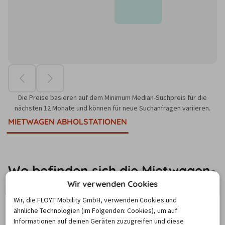
Die Preise basieren auf dem Minimum Median-Suchpreis für die
nächsten 12 Monate und können für neue Suchanfragen variieren.
MIETWAGEN ABHOLSTATIONEN
Wo befinden sich die Mietwagen-
Stationen in Salou?
Wir verwenden Cookies
Wir, die FLOYT Mobility GmbH, verwenden Cookies und
ähnliche Technologien (im Folgenden: Cookies), um auf
Ob am Flughafen, Bahnhof oder in der Nähe der 
Informationen auf deinen Geräten zuzugreifen und diese