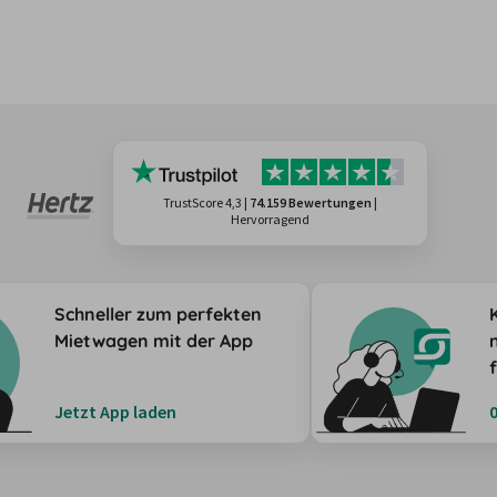
TrustScore 4,3
|
74.159 Bewertungen
|
Hervorragend
Schneller zum perfekten
Mietwagen mit der App
Jetzt App laden
0