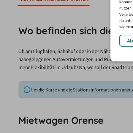
können 
nutzen.
Verarbe
du unter
widerru
Wo befinden sich die Mi
Ab
Ob am Flughafen, Bahnhof oder in der Nähe der Unterku
nahegelegenen Autovermietungen und Rückgabestatio
mehr Flexibilität im Urlaub! Na, wo soll der Roadtrip 
Um die Karte und die Stationsinformationen anzuze
Mietwagen Orense