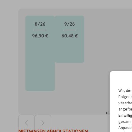
8/26
9/26
96,90 €
60,48 €
Wir, di
Folgend
verarbe
angefor
Die Preise ba
Einwill
gesamme
Anpassu
MIETWAGEN ABHOLSTATIONEN