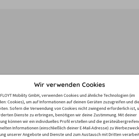
Wir verwenden Cookies
e FLOYT Mobility GmbH, verwenden Cookies und ähnliche Technologien (im
en: Cookies), um auf Informationen auf deinen Geräten zuzugreifen und di
iten. Sofern die Verwendung von Cookies nicht zwingend erforderlich ist, 
derten Dienste zu erbringen, benötigen wir deine Zustimmung. Mit deiner
sieren auf dem Minimum Median-Suchpreis für die nächsten 12 Monate und k
igung können wir ein individuelles Profil erstellen und die geräteübergreifen
Suchanfragen variieren.
lten Informationen (einschließlich deiner E-Mail-Adresse) zu Werbezweck
ng unserer Angebote und Dienste und zum Austausch mit Dritten verarbeit