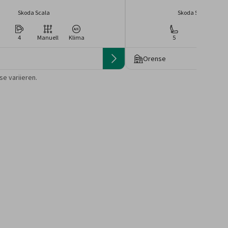
Skoda Scala
Skoda Scala oder v
4
Manuell
Klima
5
4
Ma
Orense
 die Preise von der
e variieren.