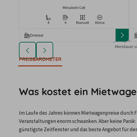
Mitsubishi Colt
4
4
Manuell
Klima
Orense
Die angezeigten An
Mietdauer u
PREISBAROMETER
Was kostet ein Mietwage
Im Laufe des Jahres können Mietwagenpreise durch Fa
Veranstaltungen enorm schwanken. Aber keine Panik: 
günstigste Zeitfenster und das beste Angebot für de