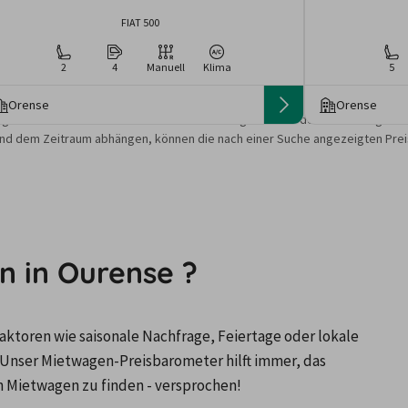
FIAT 500
2
4
Manuell
Klima
5
Orense
Orense
gebote und Preise basieren auf den Suchergebnissen der letzten Tage. Da
nd dem Zeitraum abhängen, können die nach einer Suche angezeigten Preis
n in Ourense ?
ktoren wie saisonale Nachfrage, Feiertage oder lokale 
Unser Mietwagen-Preisbarometer hilft immer, das 
n Mietwagen zu finden - versprochen!