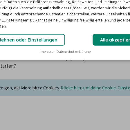
die Daten auch zur Präferenzverwaltung, Reichweiten- und Leistungsausw
 Erfolgt die Verarbeitung außerhalb der EU/des EWR, werden wir die Sicher
itung durch entsprechende Garantien sicherstellen. Weitere Einzelheiten f
 „Einstellungen“. Du kannst deine Einwilligung freiwillig erteilen und jederze
fen.
etwagen-Stationen in Ourens
lehnen oder Einstellungen
Alle akzeptie
nft: Der billiger-mietwagen.de Abhol-Atlas zeigt alle 
Impressum
Datenschutzerklärung
nen in Ourense. Für Städtetrips, Landpartien…und 
starten?
igen, aktiviere bitte Cookies.
Klicke hier, um deine Cookie-Einst