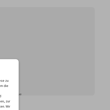
ese zu
um die
önnen für neue
d
en, zur
en. Wir