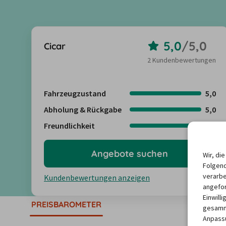
5,0
/
5,0
Cicar
2 Kundenbewertungen
Fahrzeugzustand
5,0
Abholung & Rückgabe
5,0
Freundlichkeit
5,0
Angebote suchen
Wir, di
Folgend
verarbe
Kundenbewertungen anzeigen
angefor
Einwill
PREISBAROMETER
gesamme
Anpassu