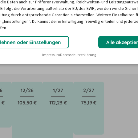
die Daten auch zur Präferenzverwaltung, Reichweiten- und Leistungsausw
 Erfolgt die Verarbeitung außerhalb der EU/des EWR, werden wir die Sicher
itung durch entsprechende Garantien sicherstellen. Weitere Einzelheiten f
 in Los Cristianos ?
 „Einstellungen“. Du kannst deine Einwilligung freiwillig erteilen und jederze
fen.
ktoren wie saisonale Nachfrage, Feiertage oder lokale 
lehnen oder Einstellungen
Alle akzeptie
Unser Mietwagen-Preisbarometer hilft immer, das 
Impressum
Datenschutzerklärung
n Mietwagen zu finden - versprochen!
6
12/26
1/27
2/27
 €
105,50 €
112,23 €
75,19 €