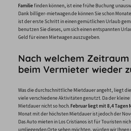
Familie
 finden können, ist eine frühe Buchung unausw
Dank billiger-mietwagen.de können Sie schon Monate v
ist der erste Schritt in einen gemütlichen Urlaub ge
benutzen Sie dieses, um sich einen entspannten Urlaub
Geld für einen Mietwagen auszugeben.
Nach welchem Zeitraum b
beim Vermieter wieder z
Was die durchschnittliche Mietdauer angeht, liegt die
viele verschiedene Aktivitäten genutzt. Da der kleine 
Mietdauer nicht so hoch.
 Februar liegt mit 8,4 Tage
Monat mit der höchsten Mietdauer ist jedoch der Nov
Das Auto mieten in Los Cristianos ist für Touristen nich
umliegenden Orte sehen möchten, würden wir Ihnen ra