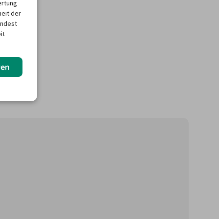
ertung
heit der
indest
it
ren