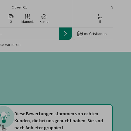
Citroen C1
Volkswagen 
2
Manuell
Klima
5
4
Ma
s
Los Cristianos
 die Preise von der
e variieren.
Diese Bewertungen stammen von echten
Kunden, die bei uns gebucht haben. Sie sind
nach Anbieter gruppiert.