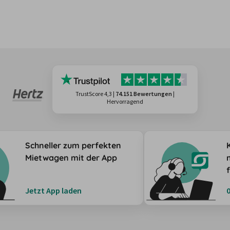
TrustScore 4,3
|
74.151 Bewertungen
|
Hervorragend
Schneller zum perfekten
Mietwagen mit der App
Jetzt App laden
0