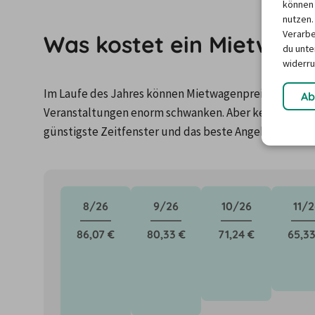
können 
nutzen.
Verarbe
Was kostet ein Mietwagen
du unter
widerru
Im Laufe des Jahres können Mietwagenpreise durch Fa
Ab
Veranstaltungen enorm schwanken. Aber keine Panik: 
günstigste Zeitfenster und das beste Angebot für de
8/26
9/26
10/26
11/2
86,07 €
80,33 €
71,24 €
65,33