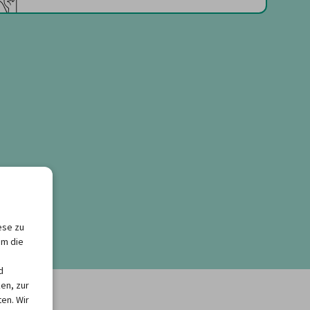
ese zu
um die
d
en, zur
en. Wir