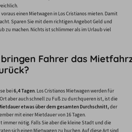
eichlich.
oraus einen Mietwagen in Los Cristianos mieten. Damit 
macht. Sparen Sie mit dem richtigen Angebot Geld und 
 zu machen. Nichts ist schlimmer als im Urlaub viel 
ringen Fahrer das Mietfahrze
urück?
se bei 
6,4 Tagen
. Los Cristianos Mietwagen werden für 
Ort aber auch schnell zu Fuß zu durchqueren ist, ist die 
n Mietdauer etwas über dem gesamten Durchschnitt, 
der 
ember mit einer Mietdauer von 16 Tagen.
t immer nötig. Falls Sie aber die kleine Stadt und die 
ten sich einen Mietwagen zu buchen. Auf diese Art sind 