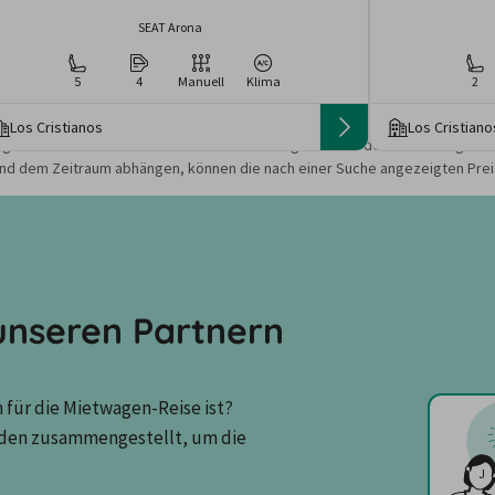
SEAT Arona
5
4
Manuell
Klima
2
Los Cristianos
Los Cristiano
gebote und Preise basieren auf den Suchergebnissen der letzten Tage. Da
nd dem Zeitraum abhängen, können die nach einer Suche angezeigten Preis
nseren Partnern
für die Mietwagen-Reise ist? 
den zusammengestellt, um die 