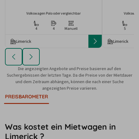
Volkswagen Polo oder vergleichbar
Volkswage
4
4
Manuell
5
Limerick
Limerick
Die angezeigten Angebote und Preise basieren auf den
Suchergebnissen der letzten Tage. Da die Preise von der Mietdauer
und dem Zeitraum abhängen, können die nach einer Suche
angezeigten Preise variieren.
PREISBAROMETER
Was kostet ein Mietwagen in
Limerick ?