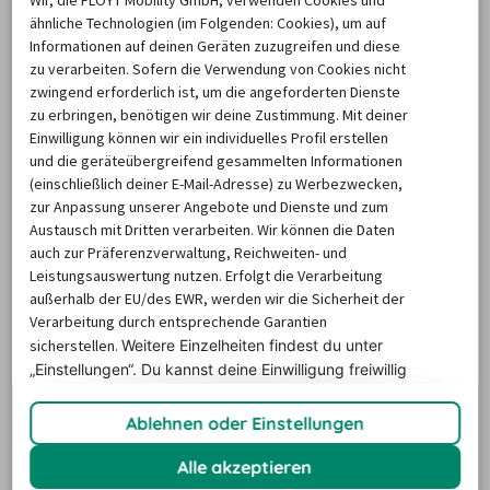
ähnliche Technologien (im Folgenden: Cookies), um auf
Diese Anbieter sind in Limerick
Informationen auf deinen Geräten zuzugreifen und diese
am beliebtesten
zu verarbeiten. Sofern die Verwendung von Cookies nicht
zwingend erforderlich ist, um die angeforderten Dienste
zu erbringen, benötigen wir deine Zustimmung. Mit deiner
Einwilligung können wir ein individuelles Profil erstellen
Wenn man einen Blick auch die meist gebuchten 
und die geräteübergreifend gesammelten Informationen
Autovermietungen in Limerick wirft, hebt sich ein 
(einschließlich deiner E-Mail-Adresse) zu Werbezwecken,
Anbieter deutlich vom Rest ab. Es handelt sich hierbei um 
zur Anpassung unserer Angebote und Dienste und zum
das international agierende Unternehmen 
Thrifty
. Der 
Austausch mit Dritten verarbeiten. Wir können die Daten
auch zur Präferenzverwaltung, Reichweiten- und
Anbieter überzeugt durch sein gutes 
Preis-Leistungs-
Leistungsauswertung nutzen. Erfolgt die Verarbeitung
Verhältnis
 und die umfassenden Serviceleistungen vor 
außerhalb der EU/des EWR, werden wir die Sicherheit der
Ort. Noch dazu verfügt Thrifty über eine 
vielfältige 
Verarbeitung durch entsprechende Garantien
Flotte
, weshalb man in Limerick bei der Autovermietung 
sicherstellen.
Weitere Einzelheiten findest du unter
„Einstellungen“. Du
kannst deine Einwilligung freiwillig
garantiert auf die passende Wagenklasse stößt.
erteilen und jederzeit
widerrufen.
Falls Sie sich trotz dieser Information unsicher sind und 
Ablehnen oder Einstellungen
Sie nicht genau wissen, für welchen Anbieter Sie sich vor 
Ort entscheiden sollen, raten wir Ihnen dazu, die 
Alle akzeptieren