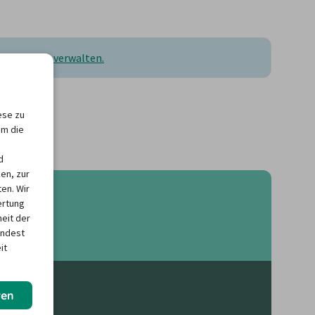
ellungen zu verwalten.
ese zu
um die
d
en, zur
en. Wir
ertung
heit der
indest
it
ren