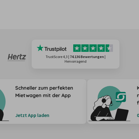
TrustScore 4,3
|
74.136 Bewertungen
|
Hervorragend
Schneller zum perfekten
Mietwagen mit der App
Jetzt App laden
0