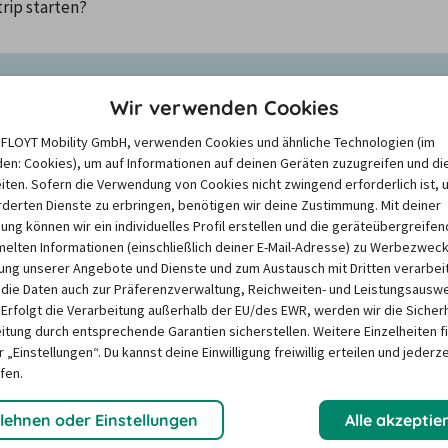
trip starten?
igen, aktiviere bitte Cookies.
Klicke hier, um deine Cookie-Einst
Wir verwenden Cookies
e FLOYT Mobility GmbH, verwenden Cookies und ähnliche Technologien (im
en: Cookies), um auf Informationen auf deinen Geräten zuzugreifen und di
le
iten. Sofern die Verwendung von Cookies nicht zwingend erforderlich ist, 
derten Dienste zu erbringen, benötigen wir deine Zustimmung. Mit deiner
igung können wir ein individuelles Profil erstellen und die geräteübergreifen
lten Informationen (einschließlich deiner E-Mail-Adresse) zu Werbezweck
ng unserer Angebote und Dienste und zum Austausch mit Dritten verarbeit
die Daten auch zur Präferenzverwaltung, Reichweiten- und Leistungsausw
 Erfolgt die Verarbeitung außerhalb der EU/des EWR, werden wir die Sicher
itung durch entsprechende Garantien sicherstellen. Weitere Einzelheiten f
 „Einstellungen“. Du kannst deine Einwilligung freiwillig erteilen und jederze
fen.
lehnen oder Einstellungen
Alle akzeptie
Mietwagen USA