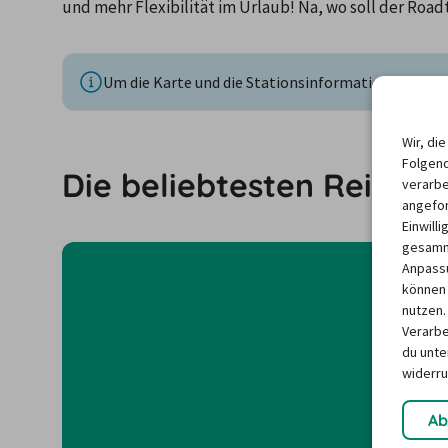
und mehr Flexibilität im Urlaub! Na, wo soll der Road
Um die Karte und die Stationsinformationen anzuze
Wir, di
Folgend
Die beliebtesten Reisezie
verarbe
angefor
Einwill
gesamme
Anpassu
können 
nutzen.
Verarbe
du unter
widerru
Ab