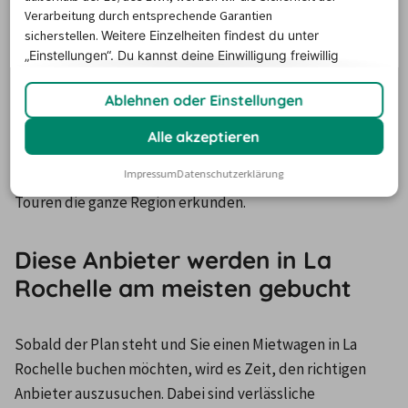
Kürzer wurden in La Rochelle die Mietwagen im 
Verarbeitung durch entsprechende Garantien
Dezember gebucht
, wenn die Dauer der Nutzung auf 
sicherstellen.
Weitere Einzelheiten findest du unter
durchschnittlich 2 Tage absank. Das heißt jedoch nicht, 
„Einstellungen“. Du
kannst deine Einwilligung freiwillig
erteilen und jederzeit
widerrufen.
dass man nun im Dezember einen Leihwagen in La 
Ablehnen oder Einstellungen
Rochelle ganz einfach finden kann. Es ist auch hier besser, 
möglichst frühzeitig zu buchen.
Alle akzeptieren
Richtig geplant, braucht man dann vor Ort nicht mehr nur 
Impressum
Datenschutzerklärung
im Hotel zu sitzen, sondern man kann auf entspannten 
Touren die ganze Region erkunden.
Diese Anbieter werden in La
Rochelle am meisten gebucht
Sobald der Plan steht und Sie einen Mietwagen in La 
Rochelle buchen möchten, wird es Zeit, den richtigen 
Anbieter auszusuchen. Dabei sind verlässliche 