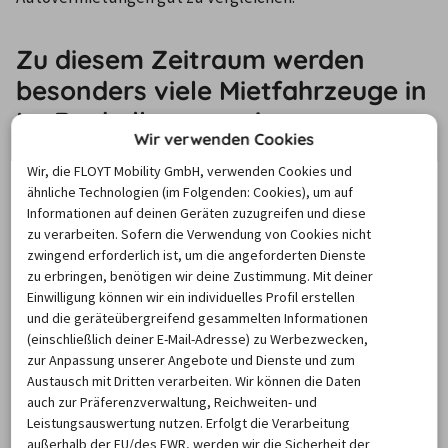
Zu diesem Zeitraum werden
besonders viele Mietfahrzeuge in
La Rochelle angemietet
Wir verwenden Cookies
Wir, die FLOYT Mobility GmbH, verwenden Cookies und
Wenn sich Reisende ein Auto mieten in La Rochelle, 
ähnliche Technologien (im Folgenden: Cookies), um auf
beträgt 
die durchschnittliche Dauer einer Buchung 6 
Informationen auf deinen Geräten zuzugreifen und diese
zu verarbeiten. Sofern die Verwendung von Cookies nicht
Tage
. Das erscheint nun ein wenig kurz, doch auf die 
zwingend erforderlich ist, um die angeforderten Dienste
Monate betrachtet, ergibt sich ein etwas anderes Bild.
zu erbringen, benötigen wir deine Zustimmung. Mit deiner
Viele internationale Touristen nutzten gerade den 
Einwilligung können wir ein individuelles Profil erstellen
Oktober, um sich die Stadt anzusehen. 
und die geräteübergreifend gesammelten Informationen
(einschließlich deiner E-Mail-Adresse) zu Werbezwecken,
Dementsprechend betrug dann die Dauer einer 
zur Anpassung unserer Angebote und Dienste und zum
durchschnittlichen Automiete in La Rochelle 9,33 Tage. 
Austausch mit Dritten verarbeiten. Wir können die Daten
Ebenfalls recht lang nutzten sie ihr Fahrzeug im Juni, 
auch zur Präferenzverwaltung, Reichweiten- und
Leistungsauswertung nutzen. Erfolgt die Verarbeitung
wenn der Durchschnitt nur etwas unter 9 Tage lag.
außerhalb der EU/des EWR, werden wir die Sicherheit der