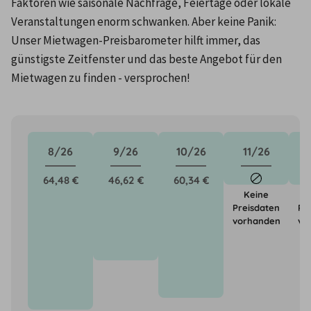
Faktoren wie saisonale Nachfrage, Feiertage oder lokale 
Veranstaltungen enorm schwanken. Aber keine Panik: 
Unser Mietwagen-Preisbarometer hilft immer, das 
günstigste Zeitfenster und das beste Angebot für den 
Mietwagen zu finden - versprochen!
8/26
9/26
10/26
11/26
64,48 €
46,62 €
60,34 €
Keine
Preisdaten
Pr
vorhanden
vo