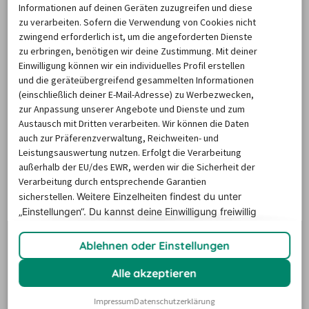
Die beliebtesten Reiseziele
Informationen auf deinen Geräten zuzugreifen und diese
zu verarbeiten. Sofern die Verwendung von Cookies nicht
zwingend erforderlich ist, um die angeforderten Dienste
zu erbringen, benötigen wir deine Zustimmung. Mit deiner
Einwilligung können wir ein individuelles Profil erstellen
und die geräteübergreifend gesammelten Informationen
(einschließlich deiner E-Mail-Adresse) zu Werbezwecken,
zur Anpassung unserer Angebote und Dienste und zum
Mietwagen Mallorca
Austausch mit Dritten verarbeiten. Wir können die Daten
auch zur Präferenzverwaltung, Reichweiten- und
Leistungsauswertung nutzen. Erfolgt die Verarbeitung
außerhalb der EU/des EWR, werden wir die Sicherheit der
Verarbeitung durch entsprechende Garantien
sicherstellen.
Weitere Einzelheiten findest du unter
„Einstellungen“. Du
kannst deine Einwilligung freiwillig
erteilen und jederzeit
widerrufen.
Mietwagen
Ablehnen oder Einstellungen
Mietwagen USA
Spanien
Alle akzeptieren
Impressum
Datenschutzerklärung