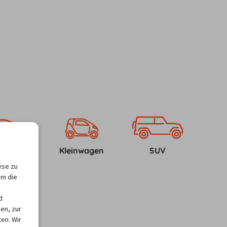
ktklasse
Kleinwagen
SUV
ese zu
um die
d
en, zur
en. Wir