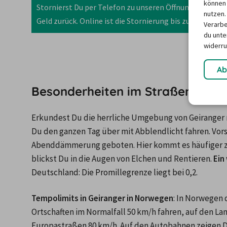
können 
Stornierst Du per Telefon zu unseren Öffnungszeiten b
nutzen.
Geld zurück. Online ist die Stornierung bis zu 36 Stun
Verarbe
du unter
widerru
Ab
Besonderheiten im Straßenverke
Erkundest Du die herrliche Umgebung von Geiranger
Du den ganzen Tag über mit Abblendlicht fahren. Vorsic
Abenddämmerung geboten. Hier kommt es häufiger zu 
blickst Du in die Augen von Elchen und Rentieren. 
Ein
Deutschland: Die Promillegrenze liegt bei 0,2.
Tempolimits in Geiranger in Norwegen
: In Norwegen 
Ortschaften im Normalfall 50 km/h fahren, auf den La
Europastraßen 80 km/h. Auf den Autobahnen zeigen Dir