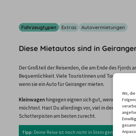
Fahrzeugtypen
Extras
Autovermietungen
Diese Mietautos sind in Geirange
Der Großteil der Reisenden, die am Ende des Fjords an
Bequemlichkeit. Viele Touristinnen und Touristen ent
wenn sie ein Auto für Geiranger mieten.
Wir, di
Kleinwagen
 hingegen eignen sich gut, wenn Du Dein
Folgend
verarbe
möchtest. Hast Du allerdings vor, viel in den Bergen 
angefor
Schotterpisten am besten zurecht.
Einwill
gesamme
Anpassu
Tipp:
 Deine Reise ist noch nicht in Stein gemeißelt? D