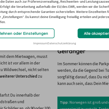
die Daten auch zur Präferenzverwaltung, Reichweiten- und Leistungsausw
is zu 24 Stunden vor Mietbeginn, bekommst Du Dein 
 Erfolgt die Verarbeitung außerhalb der EU/des EWR, werden wir die Sicher
den vor der geplanten Abholung möglich.
itung durch entsprechende Garantien sicherstellen. Weitere Einzelheiten f
 „Einstellungen“. Du kannst deine Einwilligung freiwillig erteilen und jederze
fen.
lehnen oder Einstellungen
Alle akzeptie
hr
Parken und Tanke
Impressum
Datenschutzerklärung
Geiranger
 mit dem Mietwagen, musst 
ht ist vor allem in der 
Im Sommer können die Parkplä
Wildwechsel, nicht selten 
werden, da die Gegend bei Tou
weiterer Unterschied
 zu 
sorgfältig darauf, dass Du nic
kann auch sein, dass Dein Mi
darfst Du innerhalb der 
ndstraßen und 
Tipp:
 Norwegen ist groß und d
 Schilder an, ob 90 oder 100 
unregelmäßig verteilt. Tanke i