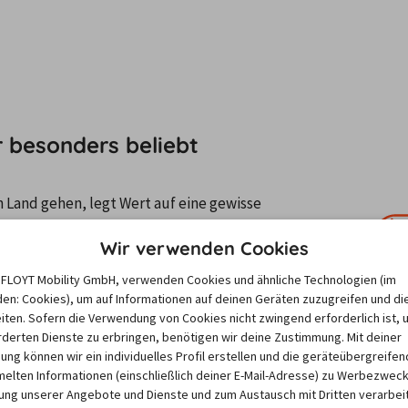
r besonders beliebt
 Land gehen, legt Wert auf eine gewisse 
scheiden sich für einen Wagen der 
Kompaktklasse
, 
Wir verwenden Cookies
Kompa
e FLOYT Mobility GmbH, verwenden Cookies und ähnliche Technologien (im
en Mietwagen in Geiranger günstiger bekommen 
en: Cookies), um auf Informationen auf deinen Geräten zuzugreifen und di
iten. Sofern die Verwendung von Cookies nicht zwingend erforderlich ist, 
unterwegs zu sein, kommt 
ein SUV 
mit den 
derten Dienste zu erbringen, benötigen wir deine Zustimmung. Mit deiner
igung können wir ein individuelles Profil erstellen und die geräteübergreifen
lten Informationen (einschließlich deiner E-Mail-Adresse) zu Werbezweck
ng unserer Angebote und Dienste und zum Austausch mit Dritten verarbeit
u kannst trotzdem schon für Geiranger ein Auto mieten. 