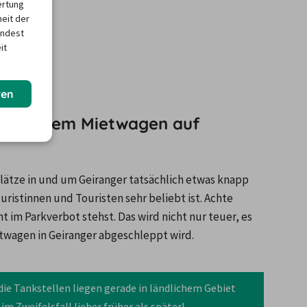
ertung
heit der
indest
it
ren
n mit dem Mietwagen auf
tze in und um Geiranger tatsächlich etwas knapp 
ristinnen und Touristen sehr beliebt ist. Achte 
ht im Parkverbot stehst. Das wird nicht nur teuer, es 
etwagen in Geiranger abgeschleppt wird.
ie Tankstellen liegen gerade in ländlichem Gebiet 
m Zweifelsfall lieber früher als später!