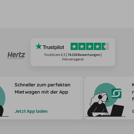
TrustScore 4,3
|
74.136 Bewertungen
|
Hervorragend
Schneller zum perfekten
Mietwagen mit der App
Jetzt App laden
0