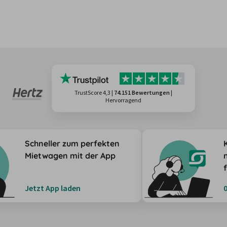
TrustScore 4,3
|
74.151 Bewertungen
|
Hervorragend
Schneller zum perfekten
Mietwagen mit der App
Jetzt App laden
0