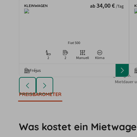
34,00 €
ab
KLEINWAGEN
K
/Tag
Fiat 500
2
2
Manuell
Klima
Fréjus
Die angezeigten An
Mietdauer u
PREISBAROMETER
Was kostet ein Mietwagen