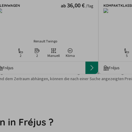
36,00 €
ab
LEINWAGEN
KOMPAKTKLASS
/Tag
Renault Twingo
2
2
Manuell
Klima
5
Fréjus
Fréjus
gebote und Preise basieren auf den Suchergebnissen der letzten Tage. Da
nd dem Zeitraum abhängen, können die nach einer Suche angezeigten Preis
 in Fréjus ?