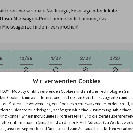
ktoren wie saisonale Nachfrage, Feiertage oder lokale 
Unser Mietwagen-Preisbarometer hilft immer, das 
n Mietwagen zu finden - versprochen!
6
12/26
1/27
2/27
3/27
ne
Keine
Keine
Keine
Keine
Wir verwenden Cookies
aten
Preisdaten
Preisdaten
Preisdaten
Preisdaten
nden
vorhanden
vorhanden
vorhanden
vorhanden
e FLOYT Mobility GmbH, verwenden Cookies und ähnliche Technologien (im
en: Cookies), um auf Informationen auf deinen Geräten zuzugreifen und di
iten. Sofern die Verwendung von Cookies nicht zwingend erforderlich ist, 
derten Dienste zu erbringen, benötigen wir deine Zustimmung. Mit deiner
igung können wir ein individuelles Profil erstellen und die geräteübergreifen
lten Informationen (einschließlich deiner E-Mail-Adresse) zu Werbezweck
ng unserer Angebote und Dienste und zum Austausch mit Dritten verarbeit