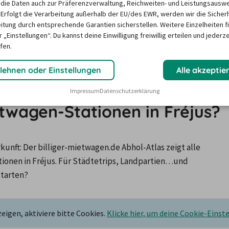
die Daten auch zur Präferenzverwaltung, Reichweiten- und Leistungsausw
 Erfolgt die Verarbeitung außerhalb der EU/des EWR, werden wir die Sicher
itung durch entsprechende Garantien sicherstellen. Weitere Einzelheiten f
sieren auf dem Minimum Median-Suchpreis für die nächsten 12 Monate und k
 „Einstellungen“. Du kannst deine Einwilligung freiwillig erteilen und jederze
Suchanfragen variieren.
fen.
lehnen oder Einstellungen
Alle akzeptie
Impressum
Datenschutzerklärung
twagen-Stationen in Fréjus?
nft: Der billiger-mietwagen.de Abhol-Atlas zeigt alle 
nen in Fréjus. Für Städtetrips, Landpartien…und 
starten?
igen, aktiviere bitte Cookies.
Klicke hier, um deine Cookie-Einst