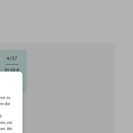
4/27
51,59 €
ese zu
um die
d
en, zur
en. Wir