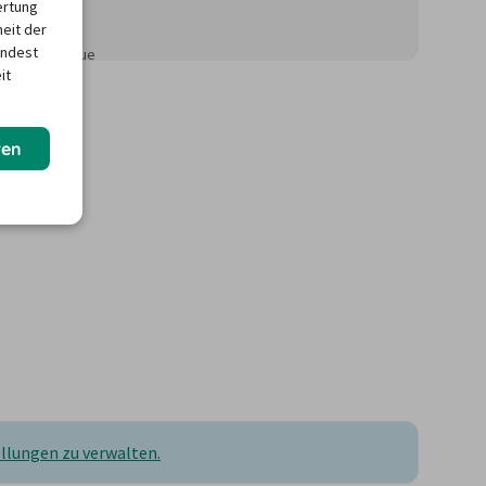
ertung
heit der
indest
önnen für neue
it
ren
ellungen zu verwalten.