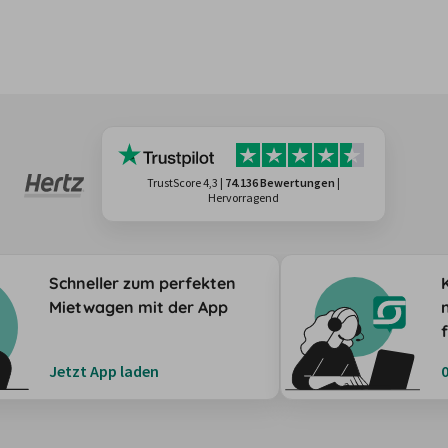
TrustScore 4,3
|
74.136 Bewertungen
|
Hervorragend
Schneller zum perfekten
Mietwagen mit der App
Jetzt App laden
0