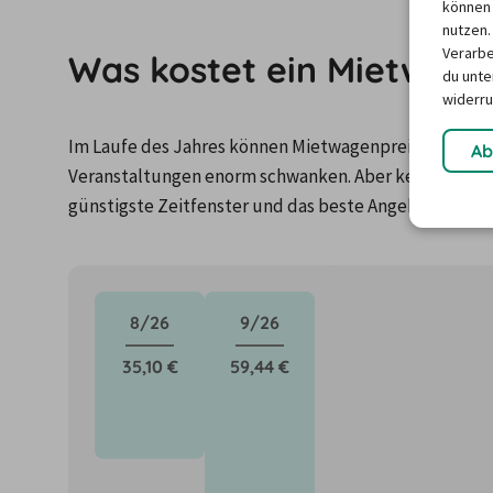
können 
nutzen.
Verarbe
Was kostet ein Mietwage
du unter
widerru
Im Laufe des Jahres können Mietwagenpreise durch Fa
Ab
Veranstaltungen enorm schwanken. Aber keine Panik: 
günstigste Zeitfenster und das beste Angebot für de
8/26
9/26
35,10 €
59,44 €