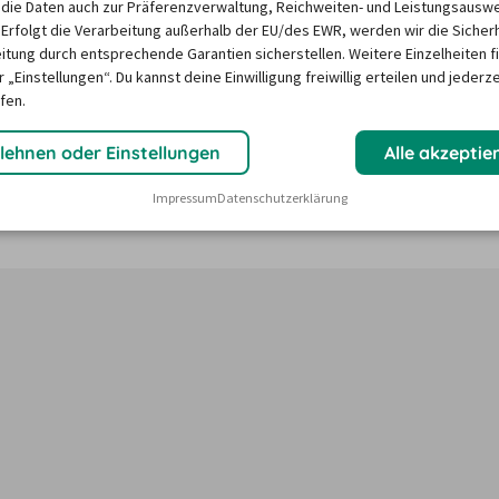
die Daten auch zur Präferenzverwaltung, Reichweiten- und Leistungsausw
 Erfolgt die Verarbeitung außerhalb der EU/des EWR, werden wir die Sicher
itung durch entsprechende Garantien sicherstellen. Weitere Einzelheiten f
n in Draguignan ?
 „Einstellungen“. Du kannst deine Einwilligung freiwillig erteilen und jederze
fen.
ktoren wie saisonale Nachfrage, Feiertage oder lokale 
lehnen oder Einstellungen
Alle akzeptie
Unser Mietwagen-Preisbarometer hilft immer, das 
Impressum
Datenschutzerklärung
n Mietwagen zu finden - versprochen!