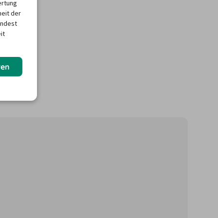
ertung
heit der
indest
it
ren