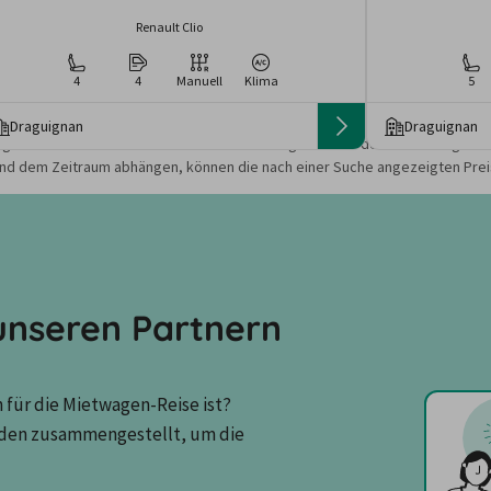
Renault Clio
4
4
Manuell
Klima
5
Draguignan
Draguignan
gebote und Preise basieren auf den Suchergebnissen der letzten Tage. Da
nd dem Zeitraum abhängen, können die nach einer Suche angezeigten Preis
nseren Partnern
für die Mietwagen-Reise ist? 
den zusammengestellt, um die 