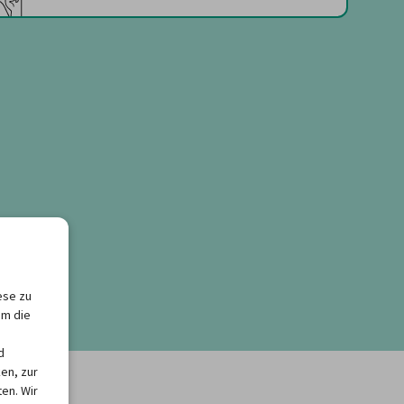
ese zu
um die
d
en, zur
en. Wir