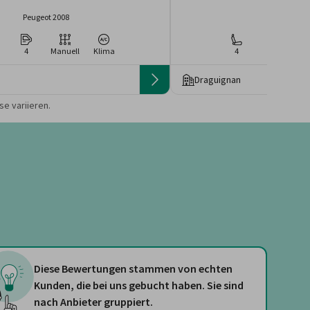
Peugeot 2008
Renault Cl
4
Manuell
Klima
4
4
Ma
Draguignan
 die Preise von der
e variieren.
Diese Bewertungen stammen von echten
Kunden, die bei uns gebucht haben. Sie sind
nach Anbieter gruppiert.