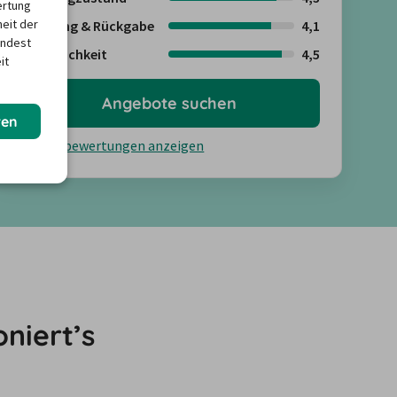
ertung
heit der
Abholung & Rückgabe
4,1
indest
Freundlichkeit
4,5
it
Angebote suchen
ren
Kundenbewertungen anzeigen
niert’s