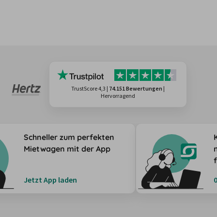
TrustScore 4,3
|
74.151 Bewertungen
|
Hervorragend
Schneller zum perfekten
Mietwagen mit der App
Jetzt App laden
0