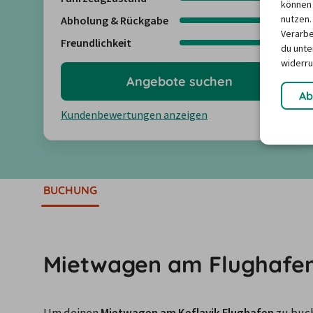
können 
nutzen.
Abholung & Rückgabe
4,6
Verarbe
Freundlichkeit
4,8
du unter
widerru
Angebote suchen
Ab
Kundenbewertungen anzeigen
BUCHUNG
Mietwagen am Flughafen 