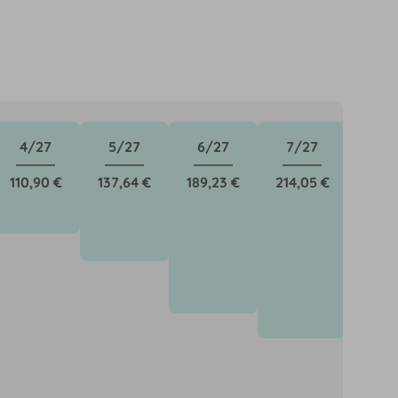
4/27
5/27
6/27
7/27
8/
110,90 €
137,64 €
189,23 €
214,05 €
221,9