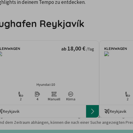
Highlights in deinem Tempo zu entdecken.
ughafen Reykjavík
18,00 €
ab
LEINWAGEN
KLEINWAGEN
/Tag
Hyundai i10
2
4
Manuell
Klima
2
Reykjavik
Reykjavik
gebote und Preise basieren auf den Suchergebnissen der letzten Tage. Da
nd dem Zeitraum abhängen, können die nach einer Suche angezeigten Preis