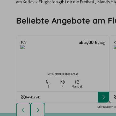
am Keflavik Flughafen gibt dir die Freiheit, Islands 
Beliebte Angebote am Fl
5,00 €
ab
SUV
K
/Tag
Mitsubishi Eclipse Cross
5
4
Manuell
Reykjavik
Die angezeigten An
Mietdauer u