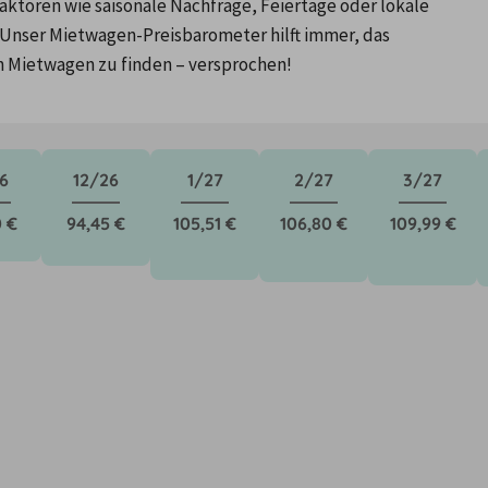
ktoren wie saisonale Nachfrage, Feiertage oder lokale 
Unser Mietwagen-Preisbarometer hilft immer, das 
n Mietwagen zu finden – versprochen!
6
12/26
1/27
2/27
3/27
 €
94,45 €
105,51 €
106,80 €
109,99 €