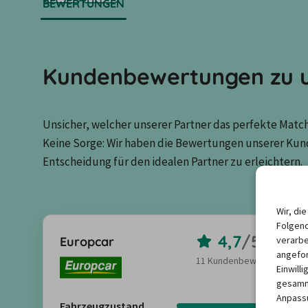
BEWERTUNGEN
Kundenbewertungen zu u
Unsicher, welcher unserer Partner das perfekte Match 
Keine Sorge: Wir haben die Bewertungen unserer Kun
Entscheidung für den idealen Partner zu erleichtern.
Wir, di
Folgend
4,7
/
5,0
Europcar
verarbe
angefor
11 Kundenbewertungen
Einwill
gesamme
Anpassu
Fahrzeugzustand
4,6