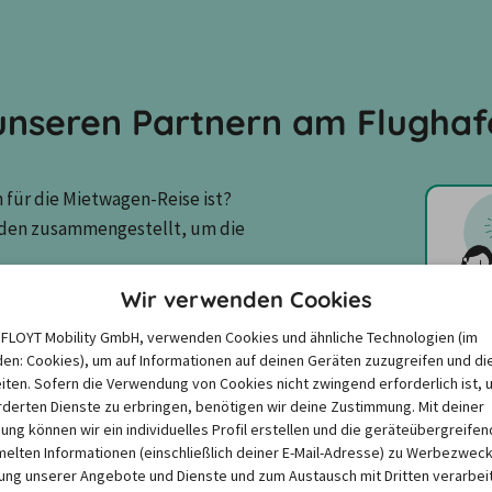
nseren Partnern am Flughaf
für die Mietwagen-Reise ist? 
den zusammengestellt, um die 
Wir verwenden Cookies
e FLOYT Mobility GmbH, verwenden Cookies und ähnliche Technologien (im
en: Cookies), um auf Informationen auf deinen Geräten zuzugreifen und di
3,5
/
5,0
IceRental 4x4
iten. Sofern die Verwendung von Cookies nicht zwingend erforderlich ist, 
derten Dienste zu erbringen, benötigen wir deine Zustimmung. Mit deiner
11 Kundenbewertungen
igung können wir ein individuelles Profil erstellen und die geräteübergreifen
lten Informationen (einschließlich deiner E-Mail-Adresse) zu Werbezweck
ng unserer Angebote und Dienste und zum Austausch mit Dritten verarbeit
Fahrzeugzustand
3,5