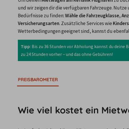
Um deinen 
Mietwagen am Keflavik Flughafen
 zu buc
und wir zeigen dir die verfügbaren Fahrzeuge. Nutze u
Bedürfnisse zu finden: 
Wähle die Fahrzeugklasse, Anz
Versicherungsarten
. Zusätzliche Services wie 
Kinders
Wetterbedingungen geeignet sind, kannst du ebenfal
Tipp
: Bis zu 36 Stunden vor Abholung kannst du deine B
zu 24 Stunden vorher – und das ohne Gebühren!
PREISBAROMETER
Wie viel kostet ein Mie