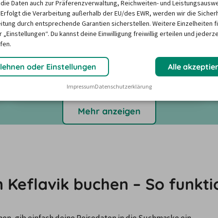
die Daten auch zur Präferenzverwaltung, Reichweiten- und Leistungsausw
 Erfolgt die Verarbeitung außerhalb der EU/des EWR, werden wir die Sicher
Abholung & Rückgabe
3,3
itung durch entsprechende Garantien sicherstellen. Weitere Einzelheiten f
Freundlichkeit
3,8
 „Einstellungen“. Du kannst deine Einwilligung freiwillig erteilen und jederze
fen.
Angebote suchen
lehnen oder Einstellungen
Alle akzeptie
Kundenbewertungen anzeigen
Impressum
Datenschutzerklärung
Mehr anzeigen
Keflavik buchen – So funktio