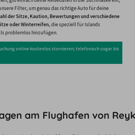
hen, gib einfach deine Reisedaten in die Suchmaske ein, 
nsere Filter, um genau das richtige Auto für deine 
ahl der Sitze, Kaution, Bewertungen und verschiedene 
itze oder Winterreifen
, die speziell für Islands 
ls problemlos hinzufügen.
uchung online kostenlos stornieren; telefonisch sogar bis 
twagen am Flughafen von Reyk