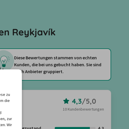
en Reykjavík
Diese Bewertungen stammen von echten
Kunden, die bei uns gebucht haben. Sie sind
nach Anbieter gruppiert.
ese zu
4,3
/
5,0
RAS
um die
10 Kundenbewertungen
d
en, zur
en. Wir
Fahrzeugzustand
4,3