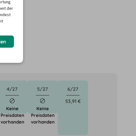
ertung
heit der
indest
it
ren
4/27
5/27
6/27
53,91 €
Keine
Keine
Preisdaten
Preisdaten
vorhanden
vorhanden