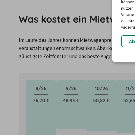
können 
nutzen.
Verarbe
Was kostet ein Mietwage
du unter
widerru
Im Laufe des Jahres können Mietwagenpreise durch Fa
Ab
Veranstaltungen enorm schwanken. Aber keine Panik: 
günstigste Zeitfenster und das beste Angebot für de
8/26
9/26
10/26
11/2
76,70 €
48,93 €
50,82 €
52,65