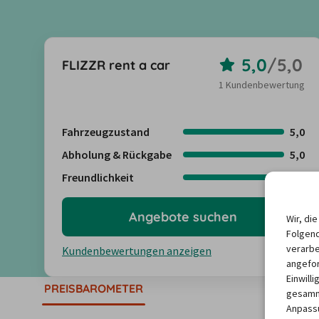
5,0
/
5,0
FLIZZR rent a car
1 Kundenbewertung
Fahrzeugzustand
5,0
Abholung & Rückgabe
5,0
Freundlichkeit
5,0
Angebote suchen
Wir, di
Folgend
verarbe
Kundenbewertungen anzeigen
angefor
Einwill
PREISBAROMETER
gesamme
Anpassu