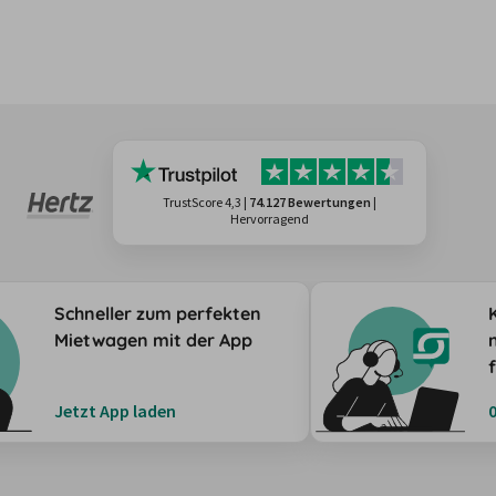
TrustScore 4,3
|
74.127 Bewertungen
|
Hervorragend
Schneller zum perfekten
Mietwagen mit der App
Jetzt App laden
0