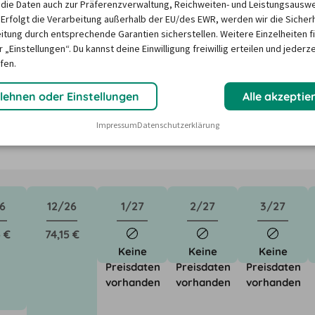
die Daten auch zur Präferenzverwaltung, Reichweiten- und Leistungsausw
 Erfolgt die Verarbeitung außerhalb der EU/des EWR, werden wir die Sicher
itung durch entsprechende Garantien sicherstellen. Weitere Einzelheiten f
n in Düren ?
 „Einstellungen“. Du kannst deine Einwilligung freiwillig erteilen und jederze
fen.
ktoren wie saisonale Nachfrage, Feiertage oder lokale 
lehnen oder Einstellungen
Alle akzeptie
Unser Mietwagen-Preisbarometer hilft immer, das 
Impressum
Datenschutzerklärung
n Mietwagen zu finden - versprochen!
6
12/26
1/27
2/27
3/27
 €
74,15 €
Keine
Keine
Keine
Preisdaten
Preisdaten
Preisdaten
vorhanden
vorhanden
vorhanden