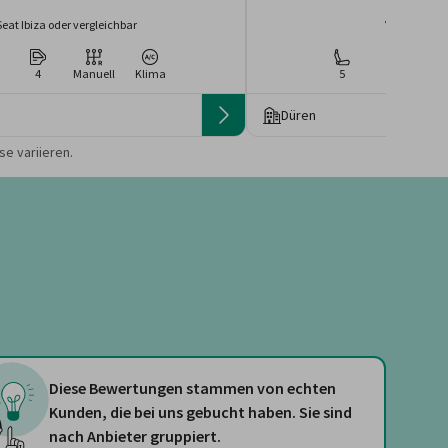
Seat Ibiza oder vergleichbar
Volkswagen 
4
Manuell
Klima
5
4
Ma
Düren
 die Preise von der
e variieren.
Diese Bewertungen stammen von echten
Kunden, die bei uns gebucht haben. Sie sind
nach Anbieter gruppiert.