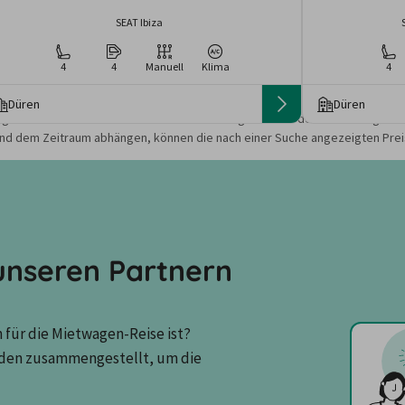
SEAT Ibiza
4
4
Manuell
Klima
4
Düren
Düren
gebote und Preise basieren auf den Suchergebnissen der letzten Tage. Da
nd dem Zeitraum abhängen, können die nach einer Suche angezeigten Preis
nseren Partnern
für die Mietwagen-Reise ist? 
den zusammengestellt, um die 