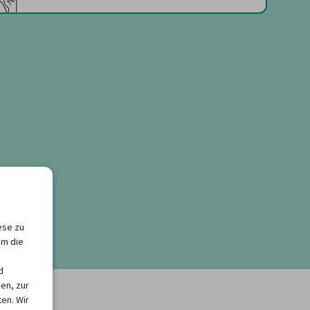
ese zu
um die
d
en, zur
en. Wir