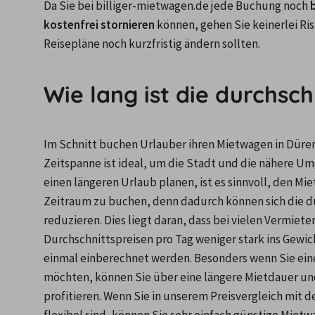
Da Sie bei billiger-mietwagen.de jede Buchung noch 
kostenfrei stornieren
 können, gehen Sie keinerlei Ris
Reisepläne noch kurzfristig ändern sollten.
Wie lang ist die durchsch
Im Schnitt buchen Urlauber ihren Mietwagen in Düren
Zeitspanne ist ideal, um die Stadt und die nähere U
einen längeren Urlaub planen, ist es sinnvoll, den M
Zeitraum zu buchen, denn dadurch können sich die du
reduzieren. Dies liegt daran, dass bei vielen Vermiete
Durchschnittspreisen pro Tag weniger stark ins Gewich
einmal einberechnet werden. Besonders wenn Sie ein
möchten, können Sie über eine längere Mietdauer un
profitieren. Wenn Sie in unserem Preisvergleich mit d
flexibel sind, können Sie sehr einfach günstige Miet