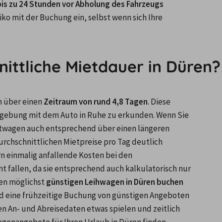
bis zu 24 Stunden vor Abholung des Fahrzeugs 
iko mit der Buchung ein, selbst wenn sich Ihre 
nittliche Mietdauer in Düren?
 über einen 
Zeitraum von rund 4,8 Tagen
. Diese 
mgebung mit dem Auto in Ruhe zu erkunden. Wenn Sie 
ietwagen auch entsprechend über einen längeren 
rchschnittlichen Mietpreise pro Tag deutlich 
rn einmalig anfallende Kosten bei den 
t fallen, da sie entsprechend auch kalkulatorisch nur 
en möglichst 
günstigen Leihwagen in Düren buchen
d eine frühzeitige Buchung von günstigen Angeboten 
en An- und Abreisedaten etwas spielen und zeitlich 
wagenangebote für Ihren Urlaub in Düren finden.