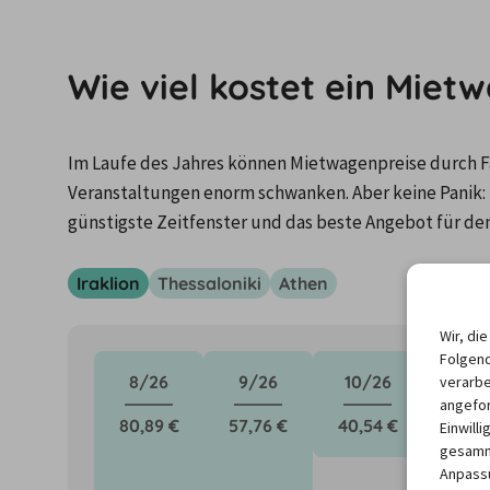
Wie viel kostet ein Miet
Im Laufe des Jahres können Mietwagenpreise durch Fa
Veranstaltungen enorm schwanken. Aber keine Panik: 
günstigste Zeitfenster und das beste Angebot für de
Iraklion
Thessaloniki
Athen
Wir, di
Folgend
8/26
9/26
10/26
11/2
verarbe
angefor
80,89 €
57,76 €
40,54 €
39,16
Einwill
gesamme
Anpassu