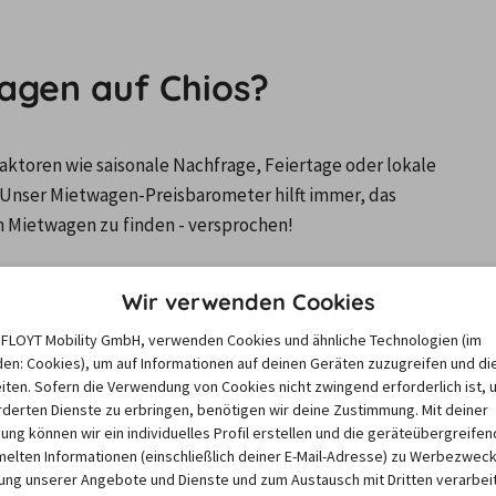
wagen auf Chios?
ktoren wie saisonale Nachfrage, Feiertage oder lokale 
Unser Mietwagen-Preisbarometer hilft immer, das 
n Mietwagen zu finden - versprochen!
Wir verwenden Cookies
e FLOYT Mobility GmbH, verwenden Cookies und ähnliche Technologien (im
en: Cookies), um auf Informationen auf deinen Geräten zuzugreifen und di
6
12/26
1/27
2/27
3/27
iten. Sofern die Verwendung von Cookies nicht zwingend erforderlich ist, 
derten Dienste zu erbringen, benötigen wir deine Zustimmung. Mit deiner
 €
43,76 €
44,70 €
43,42 €
47,02 €
igung können wir ein individuelles Profil erstellen und die geräteübergreifen
lten Informationen (einschließlich deiner E-Mail-Adresse) zu Werbezweck
ng unserer Angebote und Dienste und zum Austausch mit Dritten verarbeit