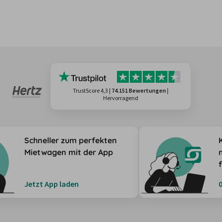
TrustScore 4,3
|
74.151 Bewertungen
|
Hervorragend
Schneller zum perfekten
Mietwagen mit der App
Jetzt App laden
0