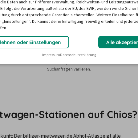
die Daten auch zur Präferenzverwaltung, Reichweiten- und Leistungsausw
 Erfolgt die Verarbeitung außerhalb der EU/des EWR, werden wir die Sicher
itung durch entsprechende Garantien sicherstellen. Weitere Einzelheiten f
 „Einstellungen“. Du kannst deine Einwilligung freiwillig erteilen und jederze
fen.
lehnen oder Einstellungen
Alle akzeptie
Impressum
Datenschutzerklärung
sieren auf dem Minimum Median-Suchpreis für die nächsten 12 Monate und k
Suchanfragen variieren.
etwagen-Stationen auf Chios?
nft: Der billiger-mietwagen.de Abhol-Atlas zeigt alle 