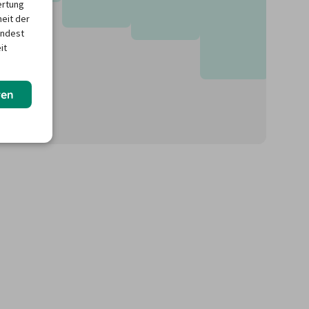
ertung
heit der
indest
it
ren
önnen für neue